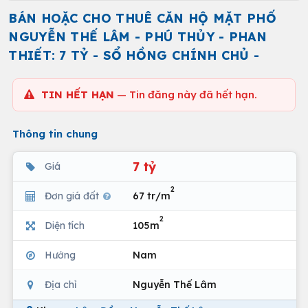
BÁN HOẶC CHO THUÊ CĂN HỘ MẶT PHỐ
NGUYỄN THẾ LÂM - PHÚ THỦY - PHAN
THIẾT: 7 TỶ - SỔ HỒNG CHÍNH CHỦ -
TIN HẾT HẠN
— Tin đăng này đã hết hạn.
Thông tin chung
7 tỷ
Giá
2
Đơn giá đất
67 tr/m
2
Diện tích
105m
Hướng
Nam
Địa chỉ
Nguyễn Thế Lâm