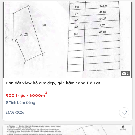
1
Bán đất view hồ cực đẹp, gần hầm sang Đà Lạt
2
900 triệu
·
6000m
Tỉnh Lâm Đồng
23/02/2026