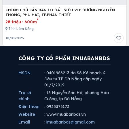
CHÍNH CHỦ CẦN BÁN LÔ ĐẤT SIÊU VIP ĐƯỜNG NGUYỄN
THÔNG, PHÚ HÀI, TP.PHAN THIẾT
2
28 triệu
·
600m
Tỉnh Lâm Đồng
18/08/2025
CÔNG TY CỔ PHẦN IMUABANBDS
MSDN
: 0401986213 do Sở Kế hoạch &
Đầu tư TP Đà Nẵng cấp ngày
01/7/2019
Trụ sở
: 16 Nguyễn Sơn Hà, phường Hòa
chính
Cường, tp Đà Nẵng
Điện thoại
: 0935373173
Website
: www.imuabanbds.vn
Email
:
imuabanbds@gmail.com