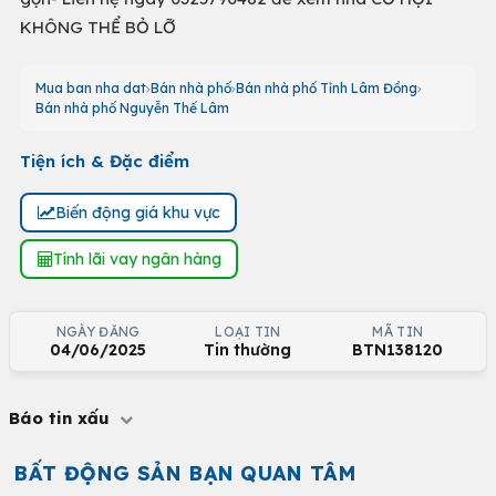
KHÔNG THỂ BỎ LỠ
Mua ban nha dat
Bán nhà phố
Bán nhà phố Tỉnh Lâm Đồng
Bán nhà phố Nguyễn Thế Lâm
Tiện ích & Đặc điểm
Biến động giá khu vực
Tính lãi vay ngân hàng
NGÀY ĐĂNG
LOẠI TIN
MÃ TIN
04/06/2025
Tin thường
BTN138120
Báo tin xấu
BẤT ĐỘNG SẢN BẠN QUAN TÂM