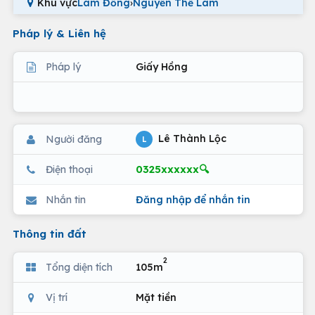
Khu vực
Lâm Đồng
›
Nguyễn Thế Lâm
Pháp lý & Liên hệ
Pháp lý
Giấy Hồng
Lê Thành Lộc
Người đăng
L
0325xxxxxx🔍
Điện thoại
Nhắn tin
Đăng nhập để nhắn tin
Thông tin đất
2
Tổng diện tích
105m
Vị trí
Mặt tiền