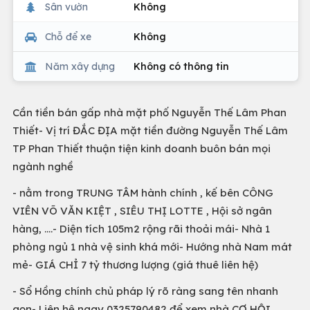
Sân vườn
Không
Chỗ để xe
Không
Năm xây dựng
Không có thông tin
Cần tiền bán gấp nhà mặt phố Nguyễn Thế Lâm Phan
Thiết- Vị trí ĐẮC ĐỊA mặt tiền đường Nguyễn Thế Lâm
TP Phan Thiết thuận tiện kinh doanh buôn bán mọi
ngành nghề
- nằm trong TRUNG TÂM hành chính , kế bên CÔNG
VIÊN VÕ VĂN KIỆT , SIÊU THỊ LOTTE , Hội sở ngân
hàng, ....- Diện tích 105m2 rộng rãi thoải mái- Nhà 1
phòng ngủ 1 nhà vệ sinh khá mới- Hướng nhà Nam mát
mẻ- GIÁ CHỈ 7 tỷ thương lượng (giá thuê liên hệ)
- Sổ Hồng chính chủ pháp lý rõ ràng sang tên nhanh
gọn- Liên hệ ngay 0325790482 để xem nhà CƠ HỘI