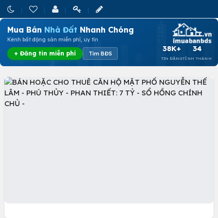
Mua Bán
Nhà Đất
Nhanh Chóng
Kênh bất động sản miễn phí, uy tín
38K+
34
+ Đăng tin miễn phí
Tìm BĐS
TIN ĐĂNG
TỈNH THÀNH