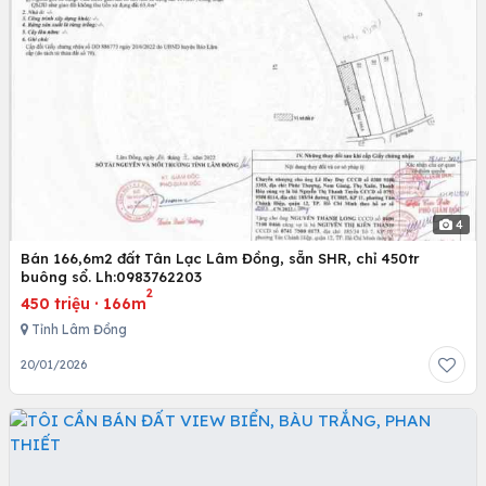
4
Bán 166,6m2 đất Tân Lạc Lâm Đồng, sẵn SHR, chỉ 450tr
buông sổ. Lh:0983762203
2
450 triệu
·
166m
Tỉnh Lâm Đồng
20/01/2026