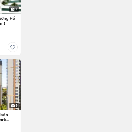
1
ường Hồ
n 1
3
 bán
ark