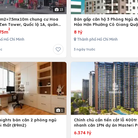
13
5m2=7.5mx10m chung cư Hoa
Bán gấp căn hộ 3 Phòng Ngủ đ
Zen Tower, Quốc lộ 1A, quân
Hảo Hớn Phường Cô Giang Quậ
2
 Chí Minh, Việt Nam
75m
8 tỷ
ố Hồ Chí Minh
Thành phố Hồ Chí Minh
ớc
3 ngày trước
1
Heights bán căn 2 phòng ngủ
Chính chủ cần tiền cắt lỗ 400tr
i thất (89m2)
nhanh căn 1PN dự án Masteri P
Place
6.374 tỷ