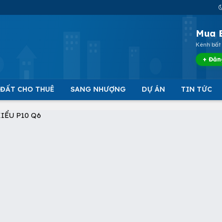
Mua 
Kênh bất 
+ Đăn
 ĐẤT CHO THUÊ
SANG NHƯỢNG
DỰ ÁN
TIN TỨC