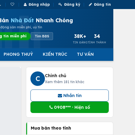
Đăng nhập
Đăng ký
Đăng tin
Bán
Nhà Đất
Nhanh Chóng
động sản miễn phí, uy tín
38K+
34
g tin miễn phí
Tìm BĐS
TIN ĐĂNG
TỈNH THÀNH
PHONG THUỶ
KIẾN TRÚC
TƯ VẤN
Chính chủ
C
Xem thêm 181 tin khác
Nhắn tin
0908*** · Hiện số
Mua bán theo tỉnh