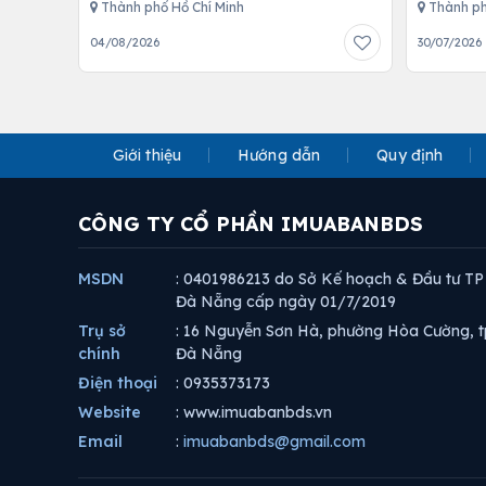
Thành phố Hồ Chí Minh
Thành ph
04/08/2026
30/07/2026
Giới thiệu
Hướng dẫn
Quy định
CÔNG TY CỔ PHẦN IMUABANBDS
MSDN
: 0401986213 do Sở Kế hoạch & Đầu tư TP
Đà Nẵng cấp ngày 01/7/2019
Trụ sở
: 16 Nguyễn Sơn Hà, phường Hòa Cường, t
chính
Đà Nẵng
Điện thoại
: 0935373173
Website
: www.imuabanbds.vn
Email
:
imuabanbds@gmail.com