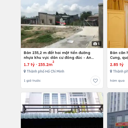
5
Bán 235,2 m đất hai mặt tiền đường
Bán căn h
nhựa khu vực dân cư đông đúc - An
Cung, qu
2
nhứt-Long Điền - Bà Rịa
1.7 tỷ
·
235.2m
2.85 tỷ
Thành phố Hồ Chí Minh
Thành ph
1 giờ trước
hôm qua