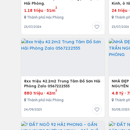
Hải Phòng.
Kinh, ô t
2
1.18 triệu
·
51m
24 triệu
Thành phố Hải Phòng
Thành ph
23/07/2026
23/07/2026
8xx triệu 42.2m2 Trung Tâm Đồ Sơn Hải
NHÀ ĐẸP
Phòng Zalo 0567222555
NGUYÊN 
2
880 triệu
·
42m
4.8 tỷ
·
Thành phố Hải Phòng
Thành ph
24/09/2025
30/08/2025