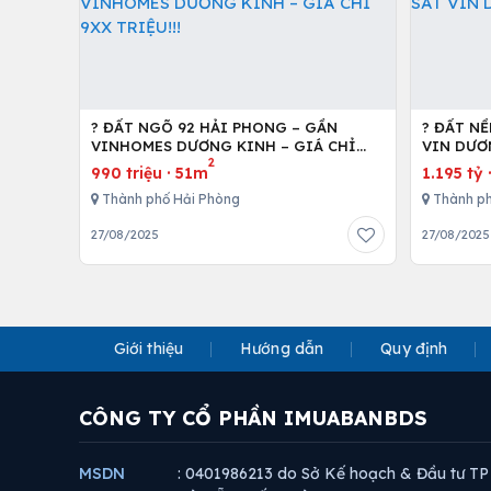
? ĐẤT NGÕ 92 HẢI PHONG – GẦN
? ĐẤT N
VINHOMES DƯƠNG KINH – GIÁ CHỈ
VIN DƯƠN
2
9XX TRIỆU!!!
990 triệu
·
51m
1.195 tỷ
Thành phố Hải Phòng
Thành ph
27/08/2025
27/08/2025
Giới thiệu
Hướng dẫn
Quy định
CÔNG TY CỔ PHẦN IMUABANBDS
MSDN
: 0401986213 do Sở Kế hoạch & Đầu tư TP