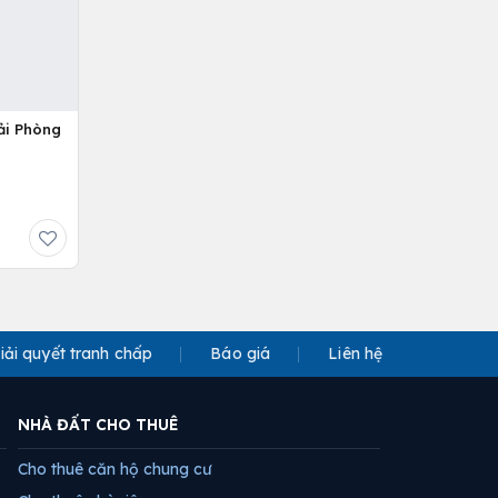
ải Phòng
iải quyết tranh chấp
Báo giá
Liên hệ
NHÀ ĐẤT CHO THUÊ
Cho thuê căn hộ chung cư