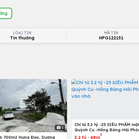
hàng
LOẠI TIN
MÃ TIN
Tin thường
HPG122151
Chỉ từ 3.2 tỷ -25 SIÊU PHẨM mặ
1
Quỳnh Cư -Hồng Bàng-Hải Phò
2
vào nhà
3.2 tỷ
·
48m
ơn 700m2 Hưng Đạo, Dương