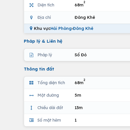
2
Diện tích
68m
Địa chỉ
Đông Khê
Khu vực
Hải Phòng
›
Đông Khê
Pháp lý & Liên hệ
Pháp lý
Sổ Đỏ
Thông tin đất
2
Tổng diện tích
68m
Mặt đường
5m
Chiều dài đất
13m
Số mặt hẻm
1