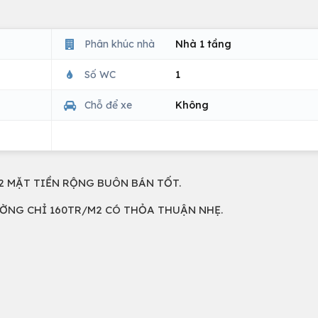
Phân khúc nhà
Nhà 1 tầng
Số WC
1
Chỗ để xe
Không
ẶT TIỀN RỘNG BUÔN BÁN TỐT.
ƯỜNG CHỈ 160TR/M2 CÓ THỎA THUẬN NHẸ.