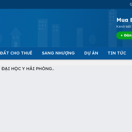
Mua 
Kênh bất 
+ Đăn
 ĐẤT CHO THUÊ
SANG NHƯỢNG
DỰ ÁN
TIN TỨC