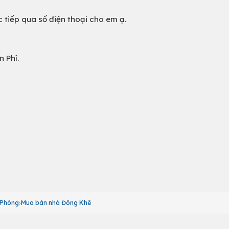
 tiếp qua số điện thoại cho em ạ.
 Phí.
 Phòng
Mua bán nhà Đông Khê