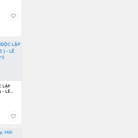
C LẬP
 - LÊ
Ỷ