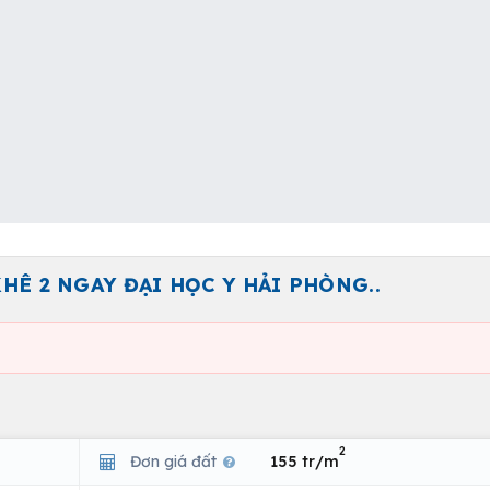
Ê 2 NGAY ĐẠI HỌC Y HẢI PHÒNG..
2
Đơn giá đất
155 tr/m