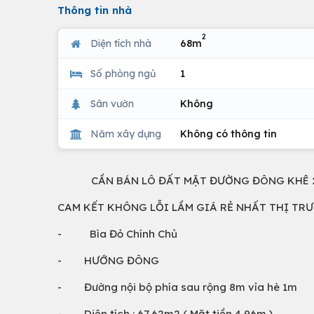
Thông tin nhà
2
Diện tích nhà
68m
Số phòng ngủ
1
Sân vườn
Không
Năm xây dựng
Không có thông tin
CẦN BÁN LÔ ĐẤT MẶT ĐƯỜNG ĐÔNG KHÊ 2 M
CAM KẾT KHÔNG LỖI LẦM GIÁ RẺ NHẤT THỊ TR
- Bìa Đỏ Chính Chủ
- HƯỚNG ĐÔNG
- Đường nội bộ phía sau rộng 8m vỉa hè 1m
- Diện tích : 67,62m2 ( Mặt tiền 4,96m )