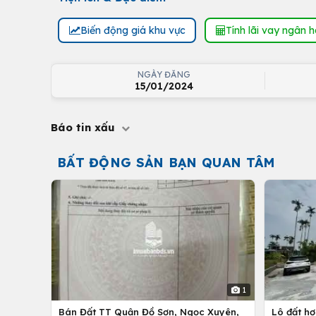
Biến động giá khu vực
Tính lãi vay ngân 
NGÀY ĐĂNG
15/01/2024
Báo tin xấu
BẤT ĐỘNG SẢN BẠN QUAN TÂM
1
Bán Đất TT Quận Đồ Sơn, Ngọc Xuyên,
Lô đất h