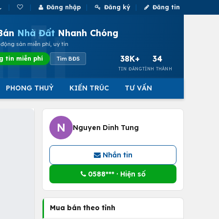
Đăng nhập
Đăng ký
Đăng tin
Bán
Nhà Đất
Nhanh Chóng
động sản miễn phí, uy tín
38K+
34
g tin miễn phí
Tìm BĐS
TIN ĐĂNG
TỈNH THÀNH
PHONG THUỶ
KIẾN TRÚC
TƯ VẤN
N
Nguyen Dinh Tung
Nhắn tin
0588*** · Hiện số
Mua bán theo tỉnh