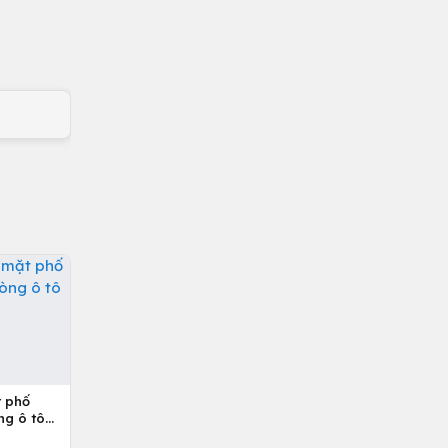
t phố
ng ô tô