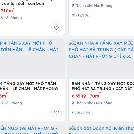
ô vào tận đất , cần bán
Thành phố Hải Phòng
2
·
710m
01/11/2025
ố Hải Phòng
 4 TẦNG XÂY MỚI PHỐ TRẦN
BÁN NHÀ 4 TẦNG XÂY MỚI ĐỘ
HÃN - LÊ CHÂN - HẢI PHÒNG
PHỐ HAI BÀ TRƯNG ( CÁT DÀI )
2
2
CHÂN - HẢI PHÒNG CHỈ 6.55 T
75m
6.55 tỷ
·
70m
ố Hải Phòng
Thành phố Hải Phòng
30/08/2025