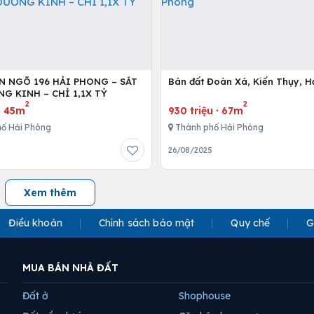
ỀN NGÕ 196 HẢI PHONG – SÁT
Bán đất Đoàn Xá, Kiến Thụy, H
G KINH – CHỈ 1,1X TỶ
2
2
·
45m
930 triệu
·
67m
ố Hải Phòng
Thành phố Hải Phòng
26/08/2025
Xem thêm
Điều khoản
Chính sách bảo mật
Quy chế
G
MUA BÁN NHÀ ĐẤT
Đất ở
Shophouse