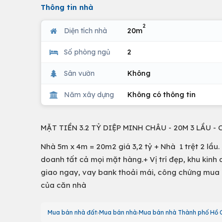
Thông tin nhà
2
Diện tích nhà
20m
Số phòng ngủ
2
Sân vườn
Không
Năm xây dựng
Không có thông tin
MẶT TIỀN 3.2 TỶ DIỆP MINH CHÂU - 20M 3 LẦU - 
Nhà 5m x 4m = 20m2 giá 3,2 tỷ + Nhà 1 trệt 2 lầu.
doanh tất cả mọi mặt hàng.+ Vị trí đẹp, khu kin
giao ngay, vay bank thoải mái, công chứng mua b
của căn nhà
Mua bán nhà đất
Mua bán nhà
Mua bán nhà Thành phố Hồ C