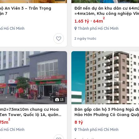
ộ An Viên 3 – Trần Trọng
Đất nền dự án khu dân cư 64m
ận 7
=4mx16m, Khu công nghiệp Vĩn
2
Bình Chánh, Tp. Hồ Chí Minh
1.65 tỷ
·
64m
ố Hồ Chí Minh
Thành phố Hồ Chí Minh
2 ngày trước
13
5m2=7.5mx10m chung cư Hoa
Bán gấp căn hộ 3 Phòng Ngủ đ
Zen Tower, Quốc lộ 1A, quân
Hảo Hớn Phường Cô Giang Quậ
2
 Chí Minh, Việt Nam
75m
8 tỷ
ố Hồ Chí Minh
Thành phố Hồ Chí Minh