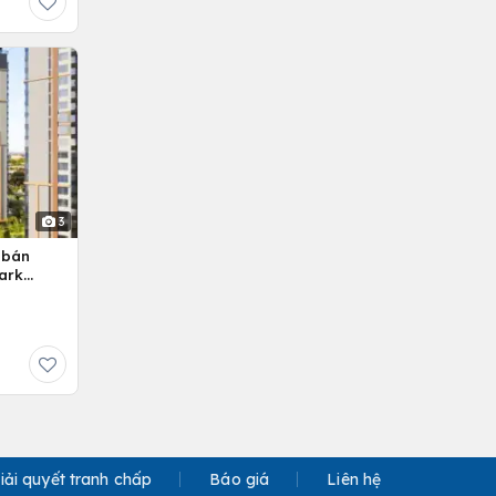
3
 bán
ark
iải quyết tranh chấp
Báo giá
Liên hệ