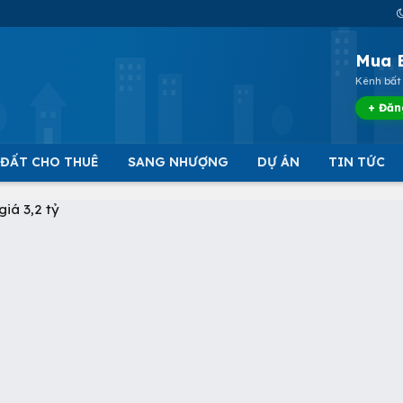
Mua 
Kênh bất 
+ Đăn
 ĐẤT CHO THUÊ
SANG NHƯỢNG
DỰ ÁN
TIN TỨC