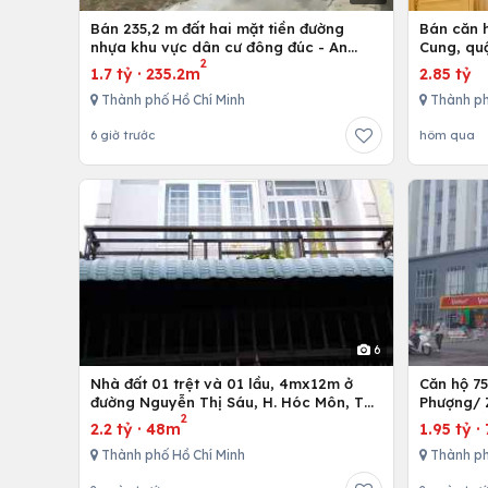
Bán 235,2 m đất hai mặt tiền đường
Bán căn h
nhựa khu vực dân cư đông đúc - An
Cung, qu
2
nhứt-Long Điền - Bà Rịa
1.7 tỷ
·
235.2m
2.85 tỷ
Thành phố Hồ Chí Minh
Thành ph
6 giờ trước
hôm qua
6
Nhà đất 01 trệt và 01 lầu, 4mx12m ở
Căn hộ 7
đường Nguyễn Thị Sáu, H. Hóc Môn, Tp.
Phượng/ 
2
Hồ Chí Minh
12,Tp. Hồ
2.2 tỷ
·
48m
1.95 tỷ
·
Thành phố Hồ Chí Minh
Thành ph