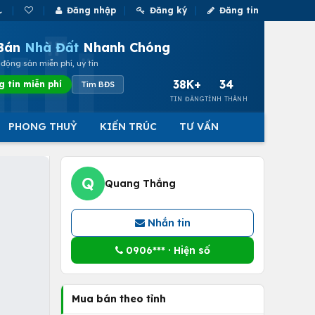
Đăng nhập
Đăng ký
Đăng tin
Bán
Nhà Đất
Nhanh Chóng
động sản miễn phí, uy tín
38K+
34
g tin miễn phí
Tìm BĐS
TIN ĐĂNG
TỈNH THÀNH
PHONG THUỶ
KIẾN TRÚC
TƯ VẤN
Q
Quang Thắng
Nhắn tin
0906*** · Hiện số
Mua bán theo tỉnh