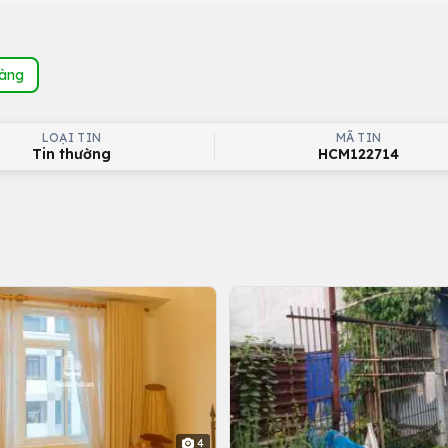
hàng
LOẠI TIN
MÃ TIN
Tin thường
HCM122714
4