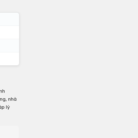
inh
êng, nhà
áp lý