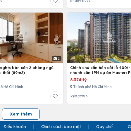
ớc
3 ngày trước
1
Heights bán căn 2 phòng ngủ
Chính chủ cần tiền cắt lỗ 400tr
i thất (89m2)
nhanh căn 1PN dự án Masteri P
Place
6.374 tỷ
ố Hồ Chí Minh
Thành phố Hồ Chí Minh
30/07/2026
Xem thêm
Điều khoản
Chính sách bảo mật
Quy chế
G