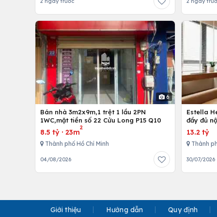
2 ngày trước
2 ngày trư
6
Bán nhà 3m2x9m,1 trệt 1 lầu 2PN
Estella 
1WC,mặt tiền số 22 Cửu Long P15 Q10
đầy đủ nộ
2
8.5 tỷ
·
23m
13.2 tỷ
Thành phố Hồ Chí Minh
Thành ph
04/08/2026
30/07/2026
Giới thiệu
Hướng dẫn
Quy định