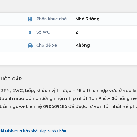
Phân khúc nhà
Nhà 3 tầng
Số WC
2
Chỗ để xe
Không
CHỐT GẤP.
 2PN, 2WC, bếp, khách vị trí đẹp.+ Nhà thích hợp vừa ở vừa k
h doanh mua bán phường nhộn nhịp nhất Tân Phú.+ Sổ hồng ri
án ngay.+ Liên hệ 090609186 để được tư vẫn tốt nhất về ph
hí Minh
Mua bán nhà Diệp Minh Châu