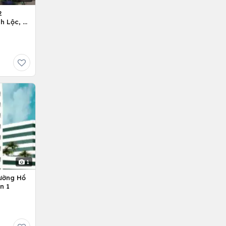
2
h Lộc, H.
1
ường Hồ
n 1