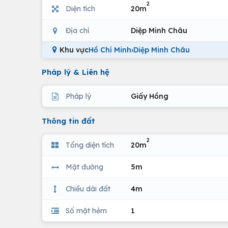
2
Diện tích
20m
Địa chỉ
Diệp Minh Châu
Khu vực
Hồ Chí Minh
›
Diệp Minh Châu
Pháp lý & Liên hệ
Pháp lý
Giấy Hồng
Thông tin đất
2
Tổng diện tích
20m
Mặt đường
5m
Chiều dài đất
4m
Số mặt hẻm
1