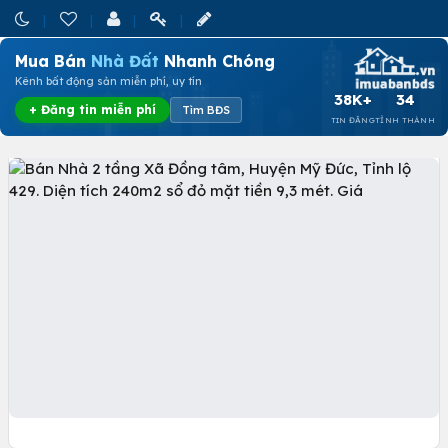
Mua Bán
Nhà Đất
Nhanh Chóng
Kênh bất động sản miễn phí, uy tín
38K+
34
+ Đăng tin miễn phí
Tìm BĐS
TIN ĐĂNG
TỈNH THÀNH