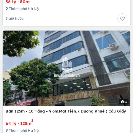
36 tỷ
·
80m
Thành phố Hà Nội
5 giờ trước
3
Bán 125m - 10 Tầng - 9.6m.Mạt Tiền. ( Dương Khuê ) Cầu Giấy
2
64 tỷ
·
125m
Thành phố Hà Nội