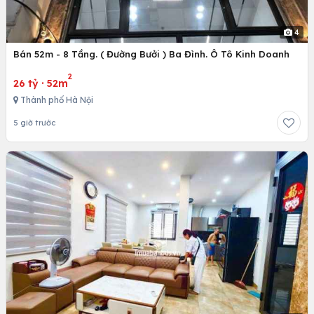
4
Bán 52m - 8 Tầng. ( Đường Bưởi ) Ba Đình. Ô Tô Kinh Doanh
2
26 tỷ
·
52m
Thành phố Hà Nội
5 giờ trước