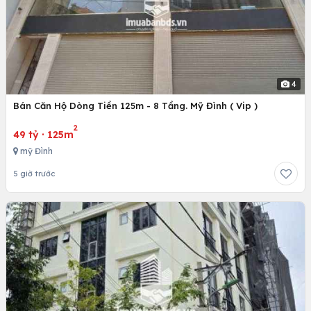
4
Bán Căn Hộ Dòng Tiền 125m - 8 Tầng. Mỹ Đình ( Vip )
2
49 tỷ
·
125m
mỹ Đình
5 giờ trước