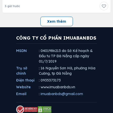
5 giờ trước
Xem thêm
CÔNG TY CỔ PHẦN IMUABANBDS
MSDN
: 0401986213 do Sở Kế hoạch &
Đầu tư TP Đà Nẵng cấp ngày
01/7/2019
Trụ sở
: 16 Nguyễn Sơn Hà, phường Hòa
chính
Cường, tp Đà Nẵng
Điện thoại
: 0935373173
Website
: www.imuabanbds.vn
Email
:
imuabanbds@gmail.com