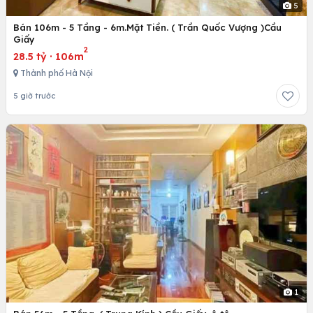
5
Bán 106m - 5 Tầng - 6m.Mặt Tiền. ( Trần Quốc Vượng )Cầu
Giấy
2
28.5 tỷ
·
106m
Thành phố Hà Nội
5 giờ trước
1