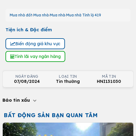
Mua nhà đất
Mua nhà
Mua nhà
Mua nhà Tỉnh lộ 419
Tiện ích & Đặc điểm
Biến động giá khu vực
Tính lãi vay ngân hàng
NGÀY ĐĂNG
LOẠI TIN
MÃ TIN
07/08/2024
Tin thường
HNI131030
Báo tin xấu
BẤT ĐỘNG SẢN BẠN QUAN TÂM