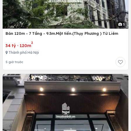
5
Bán 120m - 7 Tầng - 9.5m.Mặt tiền.(Thụy Phương ) Từ Liêm
2
34 tỷ
·
120m
Thành phố Hà Nội
5 giờ trước