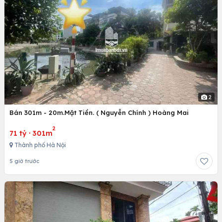
2
Bán 301m - 20m.Mặt Tiền. ( Nguyễn Chính ) Hoàng Mai
2
71 tỷ
·
301m
Thành phố Hà Nội
5 giờ trước