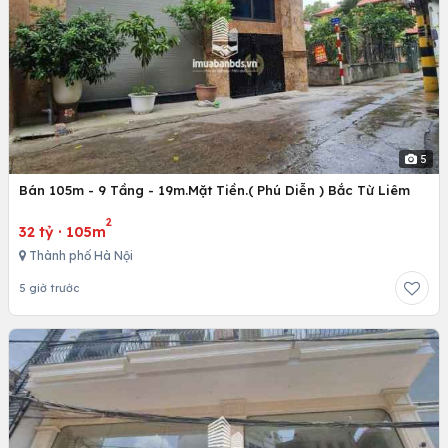
5
Bán 105m - 9 Tầng - 19m.Mặt Tiền.( Phú Diễn ) Bắc Từ Liêm
2
32 tỷ
·
105m
Thành phố Hà Nội
5 giờ trước