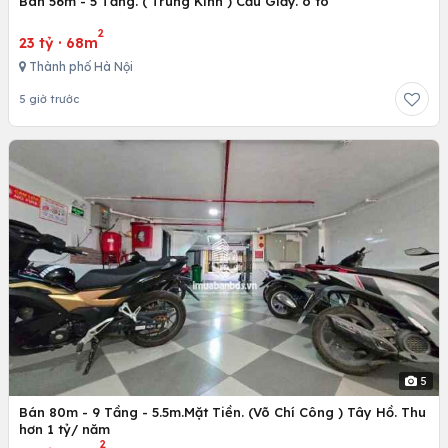
Bán 56m - 5 Tầng. ( Trung Kính ) Cầu Giấy. ô tô
2
23 tỷ
·
68m
Thành phố Hà Nội
5 giờ trước
5
Bán 80m - 9 Tầng - 5.5m.Mặt Tiền. (Võ Chí Công ) Tây Hồ. Thu
hơn 1 tỷ/ năm
2