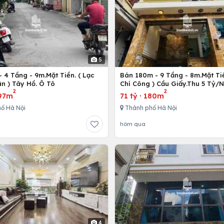
5
 4 Tầng - 9m.Mặt Tiền. ( Lạc
Bán 180m - 9 Tầng - 8m.Mặt Tiề
n ) Tây Hồ. Ô Tô
Chí Công ) Cầu Giấy.Thu 5 Tỷ/
2
2
97m
71 tỷ
·
180m
ố Hà Nội
Thành phố Hà Nội
hôm qua
4