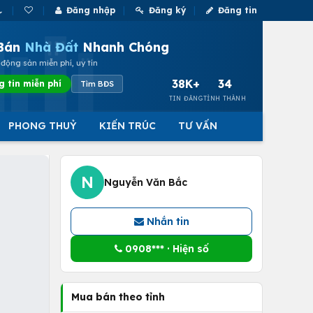
Đăng nhập
Đăng ký
Đăng tin
Bán
Nhà Đất
Nhanh Chóng
động sản miễn phí, uy tín
38K+
34
g tin miễn phí
Tìm BĐS
TIN ĐĂNG
TỈNH THÀNH
PHONG THUỶ
KIẾN TRÚC
TƯ VẤN
N
Nguyễn Văn Bắc
Nhắn tin
0908*** · Hiện số
Mua bán theo tỉnh