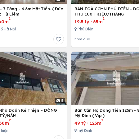
 7 Tầng - 4.6m.Mặt Tiền. ( Đức
BÁN TOÀ CCMN PHÚ DIỄN - D
c Từ Liêm
THU 100 TRIỆU/THÁNG
2
2
60m
19.5 tỷ
·
65m
ố Hà Nội
Phú Diễn
hôm qua
5
Nhà Doãn Kế Thiện – DÒNG
Bán Căn Hộ Dòng Tiền 125m - 8
 TỶ/NĂM.
Mỹ Đình ( Vip )
2
2
68m
49 tỷ
·
125m
thiện
mỹ Đình