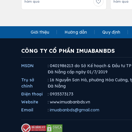
hôm qua
hôm qua
Giới thiệu
Hướng dẫn
Quy định
CÔNG TY CỔ PHẦN IMUABANBDS
MSDN
: 0401986213 do Sở Kế hoạch & Đầu tư TP
Đà Nẵng cấp ngày 01/7/2019
Trụ sở
: 16 Nguyễn Sơn Hà, phường Hòa Cường, t
chính
Đà Nẵng
Điện thoại
: 0935373173
Website
: www.imuabanbds.vn
Email
:
imuabanbds@gmail.com