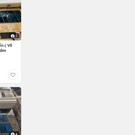
5
n.( Võ
Năm
4