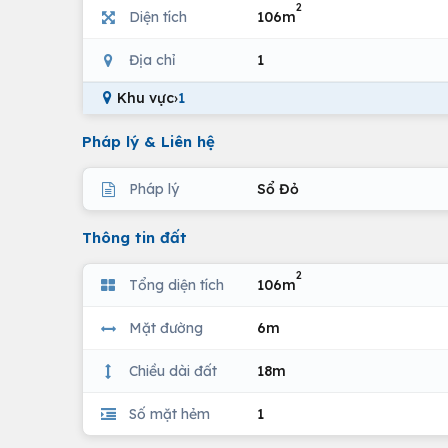
2
Diện tích
106m
Địa chỉ
1
Khu vực
›
1
Pháp lý & Liên hệ
Pháp lý
Sổ Đỏ
Thông tin đất
2
Tổng diện tích
106m
Mặt đường
6m
Chiều dài đất
18m
Số mặt hẻm
1