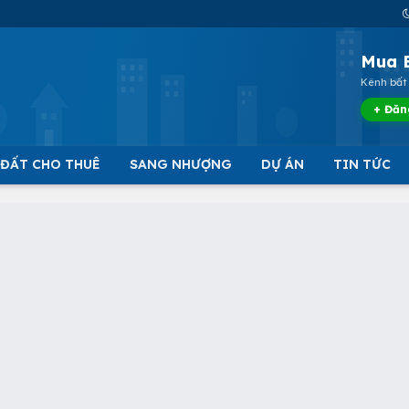
Mua 
Kênh bất 
+ Đăn
 ĐẤT CHO THUÊ
SANG NHƯỢNG
DỰ ÁN
TIN TỨC