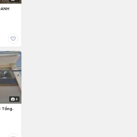
OANH
4
 Tầng.