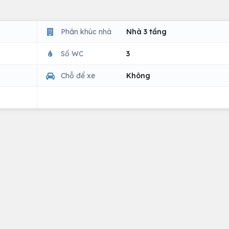
Phân khúc nhà
Nhà 3 tầng
Số WC
3
Chỗ để xe
Không