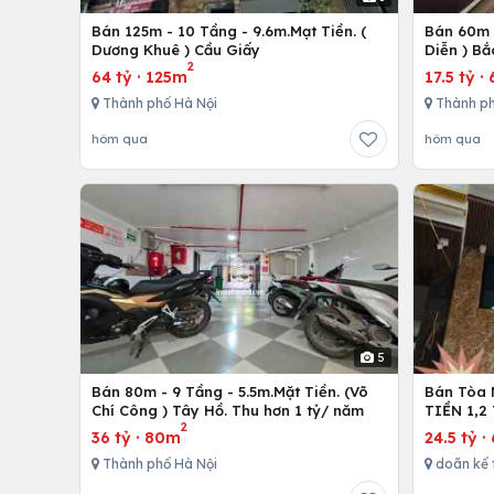
Bán 125m - 10 Tầng - 9.6m.Mạt Tiền. (
Bán 60m -
Dương Khuê ) Cầu Giấy
Diễn ) Bắ
2
64 tỷ
·
125m
17.5 tỷ
·
Thành phố Hà Nội
Thành ph
hôm qua
hôm qua
5
Bán 80m - 9 Tầng - 5.5m.Mặt Tiền. (Võ
Bán Tòa 
Chí Công ) Tây Hồ. Thu hơn 1 tỷ/ năm
TIỀN 1,2
2
36 tỷ
·
80m
24.5 tỷ
·
Thành phố Hà Nội
doãn kế 