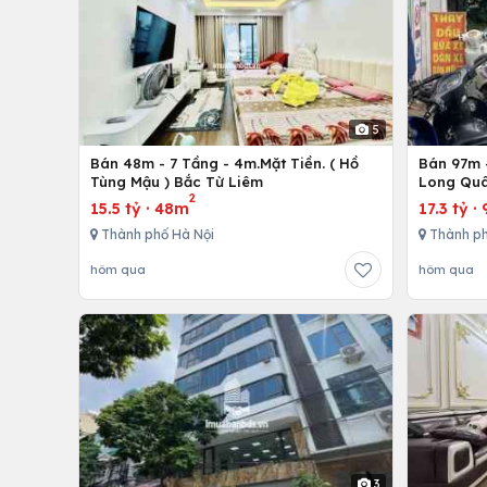
5
Bán 48m - 7 Tầng - 4m.Mặt Tiền. ( Hồ
Bán 97m -
Tùng Mậu ) Bắc Từ Liêm
Long Quâ
2
15.5 tỷ
·
48m
17.3 tỷ
·
Thành phố Hà Nội
Thành ph
hôm qua
hôm qua
3