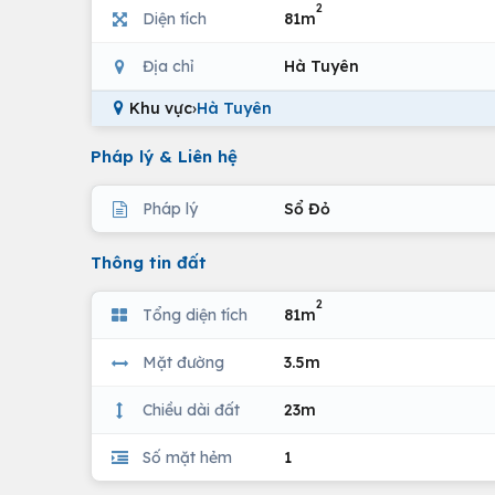
2
Diện tích
81m
Địa chỉ
Hà Tuyên
Khu vực
›
Hà Tuyên
Pháp lý & Liên hệ
Pháp lý
Sổ Đỏ
Thông tin đất
2
Tổng diện tích
81m
Mặt đường
3.5m
Chiều dài đất
23m
Số mặt hẻm
1