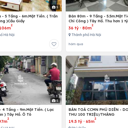
5
- 5 Tầng - 6m.Mặt Tiền. ( Trần
Bán 80m - 9 Tầng - 5.5m.Mặt Ti
ng )Cầu Giấy
Chí Công ) Tây Hồ. Thu hơn 1 t
2
2
106m
36 tỷ
·
80m
ố Hà Nội
Thành phố Hà Nội
hôm qua
5
 4 Tầng - 9m.Mặt Tiền. ( Lạc
BÁN TOÀ CCMN PHÚ DIỄN - D
n ) Tây Hồ. Ô Tô
THU 100 TRIỆU/THÁNG
2
2
97m
19.5 tỷ
·
65m