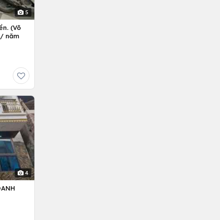
5
ền. (Võ
ỷ/ năm
4
OANH