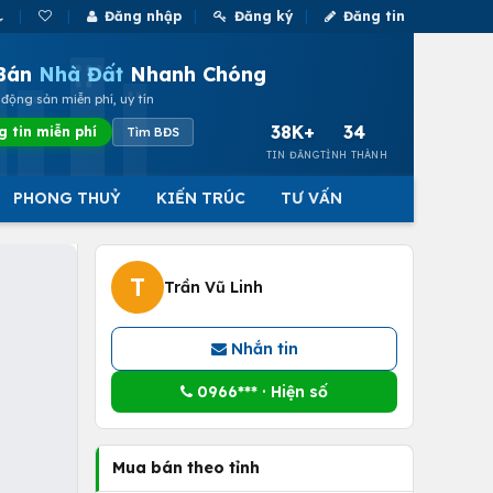
Đăng nhập
Đăng ký
Đăng tin
Bán
Nhà Đất
Nhanh Chóng
động sản miễn phí, uy tín
38K+
34
g tin miễn phí
Tìm BĐS
TIN ĐĂNG
TỈNH THÀNH
PHONG THUỶ
KIẾN TRÚC
TƯ VẤN
T
Trần Vũ Linh
Nhắn tin
0966*** · Hiện số
Mua bán theo tỉnh