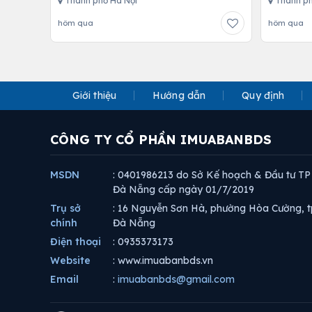
Thành phố Hà Nội
Thành ph
hôm qua
hôm qua
Giới thiệu
Hướng dẫn
Quy định
CÔNG TY CỔ PHẦN IMUABANBDS
MSDN
: 0401986213 do Sở Kế hoạch & Đầu tư TP
Đà Nẵng cấp ngày 01/7/2019
Trụ sở
: 16 Nguyễn Sơn Hà, phường Hòa Cường, t
chính
Đà Nẵng
Điện thoại
: 0935373173
Website
: www.imuabanbds.vn
Email
:
imuabanbds@gmail.com