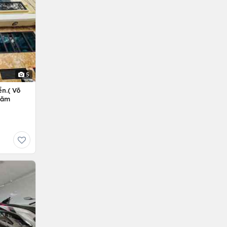
5
n.( Võ
Năm