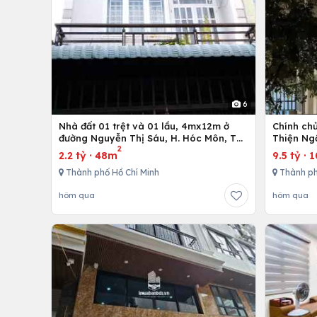
6
Nhà đất 01 trệt và 01 lầu, 4mx12m ở
Chính ch
đường Nguyễn Thị Sáu, H. Hóc Môn, Tp.
Thiện Ng
2
Hồ Chí Minh
2.2 tỷ
·
48m
9.5 tỷ
·
1
Thành phố Hồ Chí Minh
Thành p
hôm qua
hôm qua