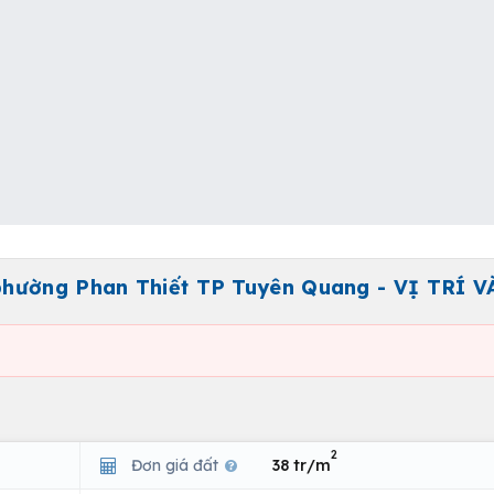
phường Phan Thiết TP Tuyên Quang - VỊ TRÍ V
2
Đơn giá đất
38 tr/m