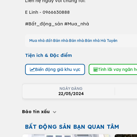
Liên hệ ngay với chúng tôi:
E Linh - 0966630888
#Bất_động_sản #Mua_nhà
Mua nhà đất
Bán nhà
Bán nhà
Bán nhà Hà Tuyên
Tiện ích & Đặc điểm
Biến động giá khu vực
Tính lãi vay ngân 
NGÀY ĐĂNG
22/05/2024
Báo tin xấu
BẤT ĐỘNG SẢN BẠN QUAN TÂM