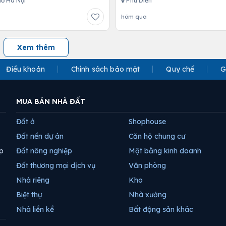
ố Hà Nội
Phú Diễn
hôm qua
Xem thêm
Điều khoản
Chính sách bảo mật
Quy chế
G
MUA BÁN NHÀ ĐẤT
Đất ở
Shophouse
Đất nền dự án
Căn hộ chung cư
p
Đất nông nghiệp
Mặt bằng kinh doanh
Đất thương mại dịch vụ
Văn phòng
Nhà riêng
Kho
Biệt thự
Nhà xưởng
Nhà liền kề
Bất động sản khác