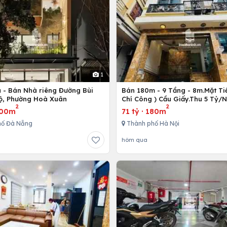
1
ủ - Bán Nhà riêng Đường Bùi
Bán 180m - 9 Tầng - 8m.Mặt Tiề
ộ, Phường Hoà Xuân
Chí Công ) Cầu Giấy.Thu 5 Tỷ/
2
2
00m
71 tỷ
·
180m
hố Đà Nẵng
Thành phố Hà Nội
hôm qua