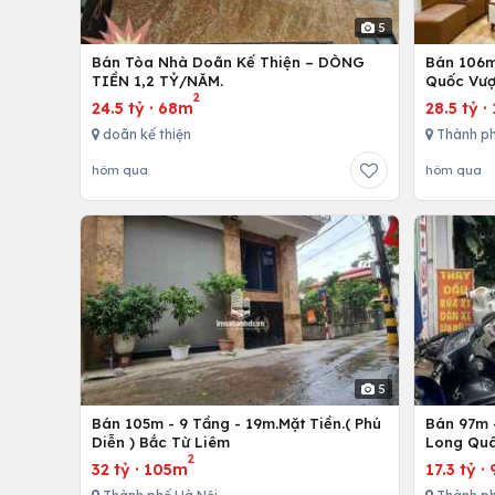
5
Bán Tòa Nhà Doãn Kế Thiện – DÒNG
Bán 106m 
TIỀN 1,2 TỶ/NĂM.
Quốc Vượ
2
24.5 tỷ
·
68m
28.5 tỷ
·
doãn kế thiện
Thành ph
hôm qua
hôm qua
5
Bán 105m - 9 Tầng - 19m.Mặt Tiền.( Phú
Bán 97m -
Diễn ) Bắc Từ Liêm
Long Quâ
2
32 tỷ
·
105m
17.3 tỷ
·