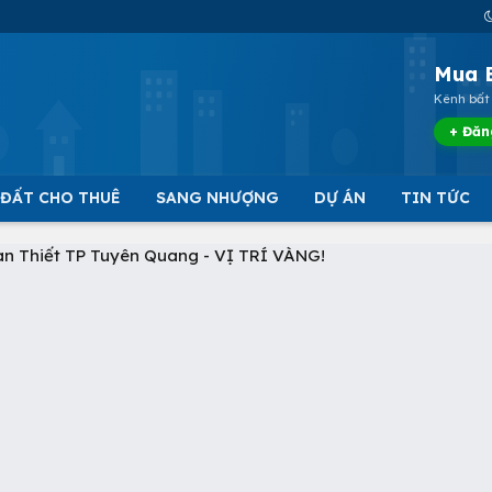
Mua 
Kênh bất 
+ Đăn
 ĐẤT CHO THUÊ
SANG NHƯỢNG
DỰ ÁN
TIN TỨC