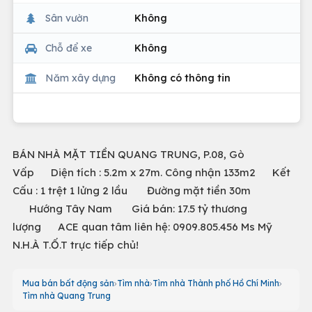
Sân vườn
Không
Chỗ để xe
Không
Năm xây dựng
Không có thông tin
BÁN NHÀ MẶT TIỀN QUANG TRUNG, P.08, Gò
Vấp Diện tích : 5.2m x 27m. Công nhận 133m2 Kết
Cấu : 1 trệt 1 lửng 2 lầu Đường mặt tiền 30m
Hướng Tây Nam Giá bán: 17.5 tỷ thương
lượng ACE quan tâm liên hệ: 0909.805.456 Ms Mỹ
N.H.À T.Ố.T trực tiếp chủ!
Mua bán bất động sản
Tìm nhà
Tìm nhà Thành phố Hồ Chí Minh
Tìm nhà Quang Trung