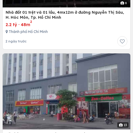
6
Nhà đất 01 trệt và 01 lầu, 4mx12m ở đường Nguyễn Thị Sáu,
H. Hóc Môn, Tp. Hồ Chí Minh
2
2.2 tỷ
·
48m
Thành phố Hồ Chí Minh
2 ngày trước
13