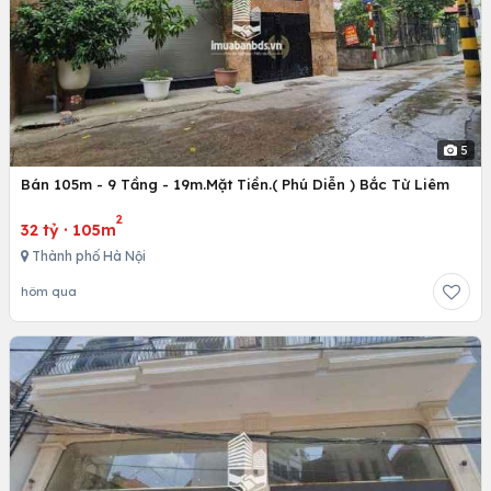
5
Bán 105m - 9 Tầng - 19m.Mặt Tiền.( Phú Diễn ) Bắc Từ Liêm
2
32 tỷ
·
105m
Thành phố Hà Nội
hôm qua