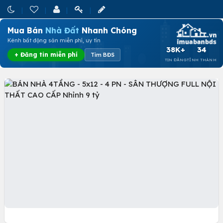
Mua Bán
Nhà Đất
Nhanh Chóng
Kênh bất động sản miễn phí, uy tín
38K+
34
+ Đăng tin miễn phí
Tìm BĐS
TIN ĐĂNG
TỈNH THÀNH