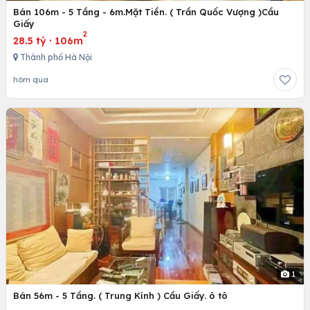
Bán 106m - 5 Tầng - 6m.Mặt Tiền. ( Trần Quốc Vượng )Cầu
Giấy
2
28.5 tỷ
·
106m
Thành phố Hà Nội
hôm qua
1
Bán 56m - 5 Tầng. ( Trung Kính ) Cầu Giấy. ô tô