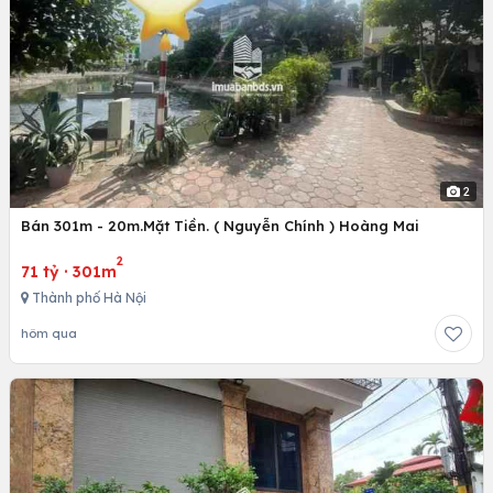
2
Bán 301m - 20m.Mặt Tiền. ( Nguyễn Chính ) Hoàng Mai
2
71 tỷ
·
301m
Thành phố Hà Nội
hôm qua