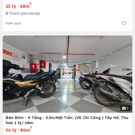
2
23 tỷ
·
68m
Thành phố Hà Nội
hôm qua
5
Bán 80m - 9 Tầng - 5.5m.Mặt Tiền. (Võ Chí Công ) Tây Hồ. Thu
hơn 1 tỷ/ năm
2
36 tỷ
·
80m