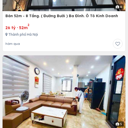
4
Bán 52m - 8 Tầng. ( Đường Bưởi ) Ba Đình. Ô Tô Kinh Doanh
2
26 tỷ
·
52m
Thành phố Hà Nội
hôm qua
5