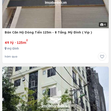
4
Bán Căn Hộ Dòng Tiền 125m - 8 Tầng. Mỹ Đình ( Vip )
2
49 tỷ
·
125m
mỹ Đình
hôm qua