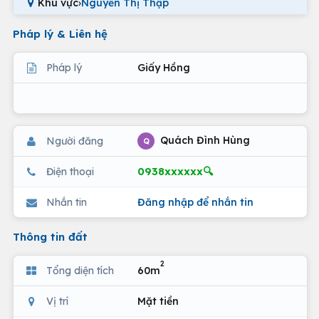
Khu vực
›
Nguyễn Thị Thập
Pháp lý & Liên hệ
Pháp lý
Giấy Hồng
Quách Đình Hùng
Người đăng
Q
0938xxxxxx🔍
Điện thoại
Nhắn tin
Đăng nhập để nhắn tin
Thông tin đất
2
Tổng diện tích
60m
Vị trí
Mặt tiền