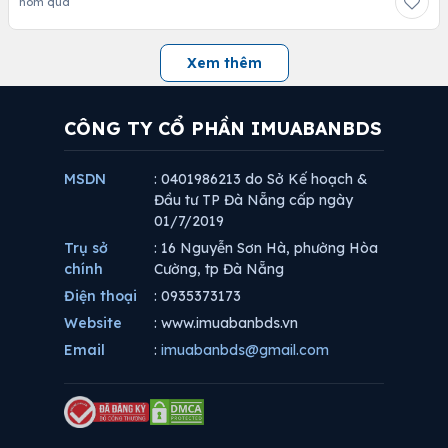
hôm qua
Xem thêm
CÔNG TY CỔ PHẦN IMUABANBDS
MSDN
: 0401986213 do Sở Kế hoạch &
Đầu tư TP Đà Nẵng cấp ngày
01/7/2019
Trụ sở
: 16 Nguyễn Sơn Hà, phường Hòa
chính
Cường, tp Đà Nẵng
Điện thoại
: 0935373173
Website
: www.imuabanbds.vn
Email
:
imuabanbds@gmail.com