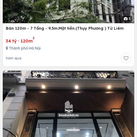
5
Bán 120m - 7 Tầng - 9.5m.Mặt tiền.(Thụy Phương ) Từ Liêm
2
34 tỷ
·
120m
Thành phố Hà Nội
hôm qua