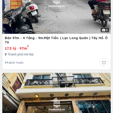
5
Bán 97m - 4 Tầng - 9m.Mặt Tiền. ( Lạc Long Quân ) Tây Hồ. Ô
Tô
2
17.3 tỷ
·
97m
Thành phố Hà Nội
49 phút trước