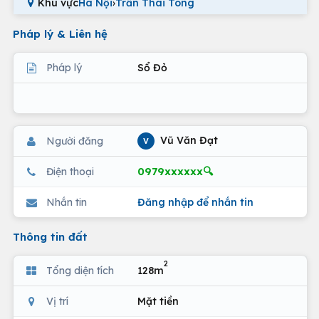
Khu vực
Hà Nội
›
Trần Thái Tông
Pháp lý & Liên hệ
Pháp lý
Sổ Đỏ
Vũ Văn Đạt
Người đăng
V
0979xxxxxx🔍
Điện thoại
Nhắn tin
Đăng nhập để nhắn tin
Thông tin đất
2
Tổng diện tích
128m
Vị trí
Mặt tiền