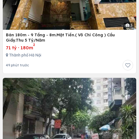
5
Bán 180m - 9 Tầng - 8m.Mặt Tiền.( Võ Chí Công ) Cầu
Giấy.Thu 5 Tỷ/Năm
2
71 tỷ
·
180m
Thành phố Hà Nội
49 phút trước