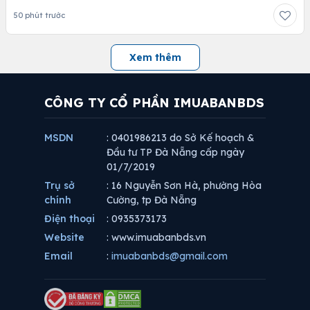
50 phút trước
Xem thêm
CÔNG TY CỔ PHẦN IMUABANBDS
MSDN
: 0401986213 do Sở Kế hoạch &
Đầu tư TP Đà Nẵng cấp ngày
01/7/2019
Trụ sở
: 16 Nguyễn Sơn Hà, phường Hòa
chính
Cường, tp Đà Nẵng
Điện thoại
: 0935373173
Website
: www.imuabanbds.vn
Email
:
imuabanbds@gmail.com