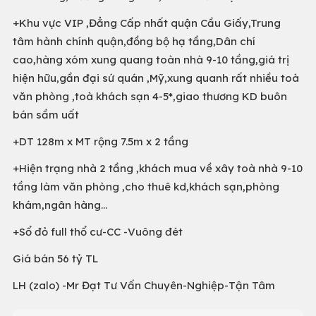
+Khu vực VIP ,Đẳng Cấp nhất quận Cầu Giấy,Trung
tâm hành chính quận,đồng bộ hạ tầng,Dân chí
cao,hàng xóm xung quang toàn nhà 9-10 tầng,giá trị
hiện hữu,gần đại sứ quán ,Mỹ,xung quanh rất nhiều toà
văn phòng ,toà khách sạn 4-5*,giao thương KD buôn
bán sầm uất
+DT 128m x MT rộng 7.5m x 2 tầng
+Hiện trạng nhà 2 tầng ,khách mua về xây toà nhà 9-10
tầng làm văn phòng ,cho thuê kd,khách sạn,phòng
khám,ngân hàng...
+Sổ đỏ full thổ cư-CC -Vuông đét
Giá bán 56 tỷ TL
LH (zalo) -Mr Đạt Tư Vấn Chuyên-Nghiệp-Tận Tâm