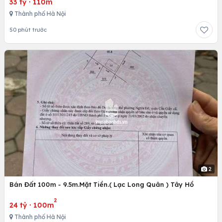
33 tỷ
·
110m
Thành phố Hà Nội
50 phút trước
2
Bán Đất 100m - 9.5m.Mặt Tiền.( Lạc Long Quân ) Tây Hồ
2
24 tỷ
·
100m
Thành phố Hà Nội