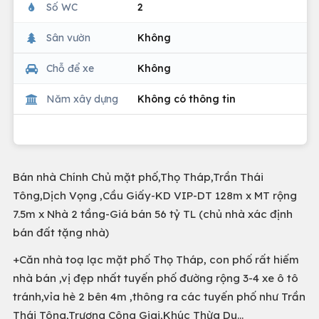
Số WC
2
Sân vườn
Không
Chỗ để xe
Không
Năm xây dựng
Không có thông tin
Bán nhà Chính Chủ mặt phố,Thọ Tháp,Trần Thái
Tông,Dịch Vọng ,Cầu Giấy-KD VIP-DT 128m x MT rộng
7.5m x Nhà 2 tầng-Giá bán 56 tỷ TL (chủ nhà xác định
bán đất tặng nhà)
+Căn nhà toạ lạc mặt phố Thọ Tháp, con phố rất hiếm
nhà bán ,vị đẹp nhất tuyến phố đường rộng 3-4 xe ô tô
tránh,vỉa hè 2 bên 4m ,thông ra các tuyến phố như Trần
Thái Tông,Trương Công Giai,Khúc Thừa Dụ...