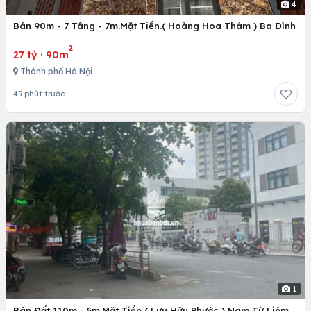
4
Bán 90m - 7 Tâng - 7m.Mặt Tiền.( Hoàng Hoa Thám ) Ba Đình
2
27 tỷ
·
90m
Thành phố Hà Nội
49 phút trước
1
Bán Đất 110m - 5m.Mặt Tiền ( Lưu Hữu Phước ) Nam Từ Liêm