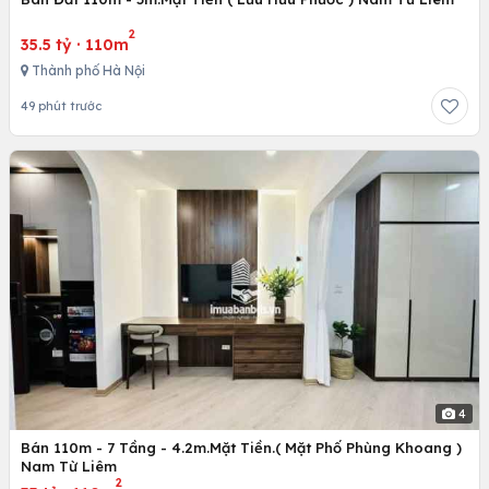
2
35.5 tỷ
·
110m
Thành phố Hà Nội
49 phút trước
4
Bán 110m - 7 Tầng - 4.2m.Mặt Tiền.( Mặt Phố Phùng Khoang )
Nam Từ Liêm
2