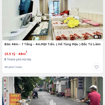
5
Bán 48m - 7 Tầng - 4m.Mặt Tiền. ( Hồ Tùng Mậu ) Bắc Từ Liêm
2
15.5 tỷ
·
48m
Thành phố Hà Nội
48 phút trước