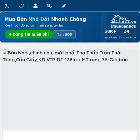
Mua Bán
Nhà Đất
Nhanh Chóng
Kênh bất động sản miễn phí, uy tín
38K+
34
+ Đăng tin miễn phí
Tìm BĐS
TIN ĐĂNG
TỈNH THÀNH