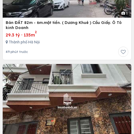
1
Bán ĐẤT 82m - 6m.mặt tiền. ( Dương Khuê ) Cầu Giấy. Ô Tô
kinh Doanh
2
29.3 tỷ
·
135m
Thành phố Hà Nội
49 phút trước