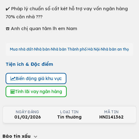
✔️ Pháp lý chuẩn sổ cất két hỗ trợ vay vốn ngân hàng
70% căn nhà ???
☎️ Anh chị quan tâm lh em Nam
Mua nhà đất
Nhà bán
Nhà bán Thành phố Hà Nội
Nhà bán an thọ
Tiện ích & Đặc điểm
Biến động giá khu vực
Tính lãi vay ngân hàng
NGÀY ĐĂNG
LOẠI TIN
MÃ TIN
01/02/2026
Tin thường
HNI141362
Báo tin xấu