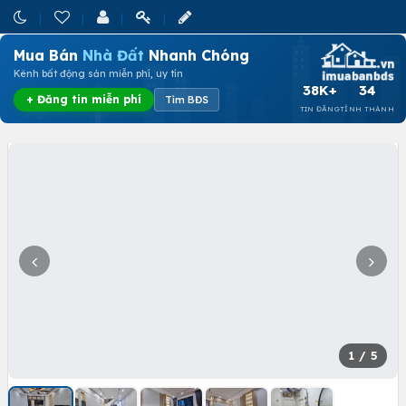
Mua Bán
Nhà Đất
Nhanh Chóng
Kênh bất động sản miễn phí, uy tín
38K+
34
+ Đăng tin miễn phí
Tìm BĐS
TIN ĐĂNG
TỈNH THÀNH
1
/ 5