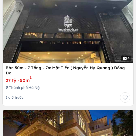
4
Bán 50m - 7 Tầng - 7m.Mặt Tiền.( Nguyễn Hy Quang ) Đống
Đa
2
27 tỷ
·
50m
Thành phố Hà Nội
3 giờ trước