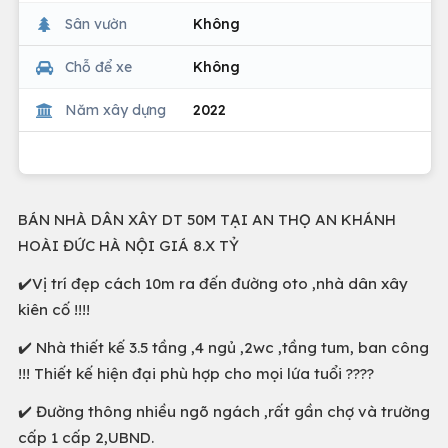
Sân vườn
Không
Chỗ để xe
Không
Năm xây dựng
2022
BÁN NHÀ DÂN XÂY DT 50M TẠI AN THỌ AN KHÁNH
HOÀI ĐỨC HÀ NỘI GIÁ 8.X TỶ
✔️Vị trí đẹp cách 10m ra đến đường oto ,nhà dân xây
kiên cố !!!!
✔️ Nhà thiết kế 3.5 tầng ,4 ngủ ,2wc ,tầng tum, ban công
!!! Thiết kế hiện đại phù hợp cho mọi lứa tuổi ????
✔️ Đường thông nhiều ngõ ngách ,rất gần chợ và trường
cấp 1 cấp 2,UBND.