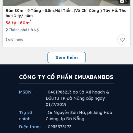
5
Bán 80m - 9 Tầng - 5.5m.Mặt Tiền. (Võ Chí Công ) Tây Hồ. Thu
hơn 1 tỷ/ năm
2
36 tỷ
·
80m
Thành phố Hà Nội
3 giờ trước
Xem thêm
CÔNG TY CỔ PHẦN IMUABANBDS
MSDN
: 0401986213 do Sở Kế hoạch &
Đầu tư TP Đà Nẵng cấp ngày
01/7/2019
Trụ sở
: 16 Nguyễn Sơn Hà, phường Hòa
chính
Cường, tp Đà Nẵng
Điện thoại
: 0935373173