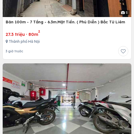
5
Bán 100m - 7 Tầng - 6.3m.Mặt Tiền. ( Phú Diễn ) Bắc Từ Liêm
2
27.3 triệu
·
80m
Thành phố Hà Nội
3 giờ trước