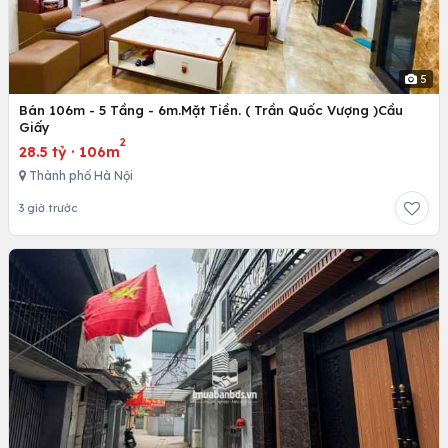
5
Bán 106m - 5 Tầng - 6m.Mặt Tiền. ( Trần Quốc Vượng )Cầu
Giấy
2
28.5 tỷ
·
106m
Thành phố Hà Nội
3 giờ trước