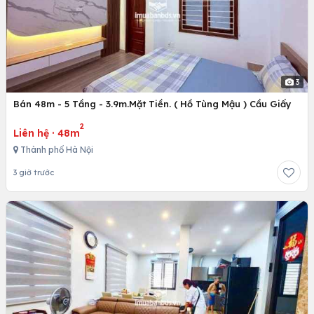
3
Bán 48m - 5 Tầng - 3.9m.Mặt Tiền. ( Hồ Tùng Mậu ) Cầu Giấy
2
Liên hệ
·
48m
Thành phố Hà Nội
3 giờ trước