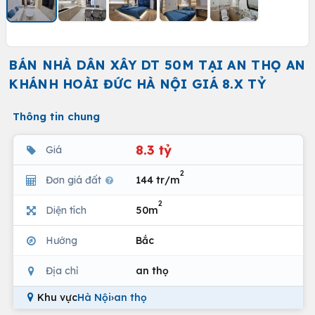
BÁN NHÀ DÂN XÂY DT 50M TẠI AN THỌ AN
KHÁNH HOÀI ĐỨC HÀ NỘI GIÁ 8.X TỶ
Thông tin chung
8.3 tỷ
Giá
2
Đơn giá đất
144 tr/m
2
Diện tích
50m
Hướng
Bắc
Địa chỉ
an thọ
Khu vực
Hà Nội
›
an thọ