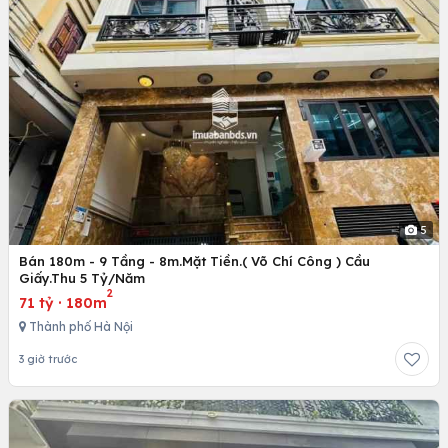
5
Bán 180m - 9 Tầng - 8m.Mặt Tiền.( Võ Chí Công ) Cầu
Giấy.Thu 5 Tỷ/Năm
2
71 tỷ
·
180m
Thành phố Hà Nội
3 giờ trước