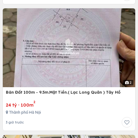
2
Bán Đất 100m - 9.5m.Mặt Tiền.( Lạc Long Quân ) Tây Hồ
2
24 tỷ
·
100m
Thành phố Hà Nội
3 giờ trước