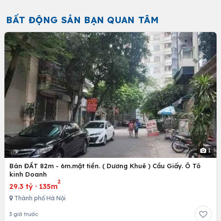
BẤT ĐỘNG SẢN BẠN QUAN TÂM
1
Bán ĐẤT 82m - 6m.mặt tiền. ( Dương Khuê ) Cầu Giấy. Ô Tô
kinh Doanh
2
29.3 tỷ
·
135m
Thành phố Hà Nội
3 giờ trước