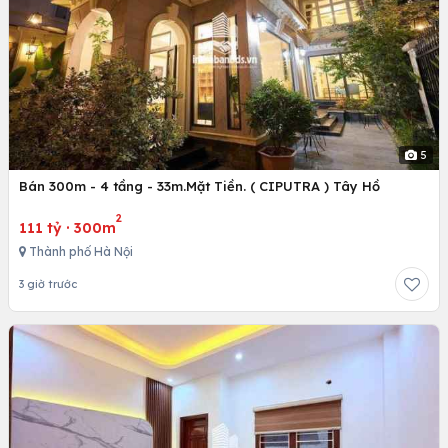
5
Bán 300m - 4 tầng - 33m.Mặt Tiền. ( CIPUTRA ) Tây Hồ
2
111 tỷ
·
300m
Thành phố Hà Nội
3 giờ trước