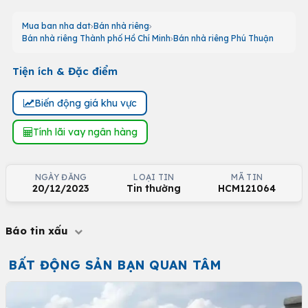
Mua ban nha dat
Bán nhà riêng
Bán nhà riêng Thành phố Hồ Chí Minh
Bán nhà riêng Phú Thuận
Tiện ích & Đặc điểm
Biến động giá khu vực
Tính lãi vay ngân hàng
NGÀY ĐĂNG
LOẠI TIN
MÃ TIN
20/12/2023
Tin thường
HCM121064
Báo tin xấu
BẤT ĐỘNG SẢN BẠN QUAN TÂM