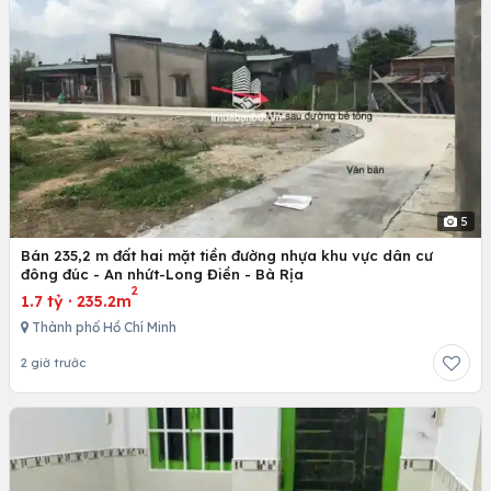
5
Bán 235,2 m đất hai mặt tiền đường nhựa khu vực dân cư
đông đúc - An nhứt-Long Điền - Bà Rịa
2
1.7 tỷ
·
235.2m
Thành phố Hồ Chí Minh
2 giờ trước