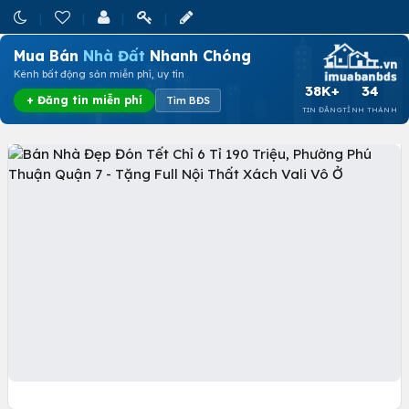
Mua Bán
Nhà Đất
Nhanh Chóng
Kênh bất động sản miễn phí, uy tín
38K+
34
+ Đăng tin miễn phí
Tìm BĐS
TIN ĐĂNG
TỈNH THÀNH