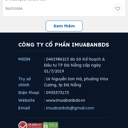
30/07/2026
Xem thêm
CÔNG TY CỔ PHẦN IMUABANBDS
MSDN
: 0401986213 do Sở Kế hoạch &
Đầu tư TP Đà Nẵng cấp ngày
01/7/2019
Trụ sở
: 16 Nguyễn Sơn Hà, phường Hòa
chính
Cường, tp Đà Nẵng
Điện thoại
: 0935373173
Website
: www.imuabanbds.vn
Email
:
imuabanbds@gmail.com