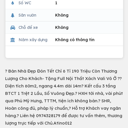
Số WC
1
Sân vườn
Không
Chỗ để xe
Không
Năm xây dựng
Không có thông tin
? Bán Nhà Đẹp Đón Tết Chỉ 6 Tỉ 190 Triệu Còn Thương
Lượng Cho Khách- Tặng Full Nội Thất Xách Vali Vô Ở ??
Diện tích 60m2, ngang 4.4m dài 14m? Kết cấu 3 tầng
BTCT 1 Trệt 2 Lầu, Sổ Vuông Đẹp.? HXH tới nhà, vài phút
qua Phú Mỹ Hưng, TTTM, tiện ích không bàn.? SHR,
Hoàn công đủ, pháp lý chuẩn,? Hỗ trợ Khách vay ngân
hàng.? Liên hệ 0974328179 để được tư vấn thêm, thương
lượng trực tiếp với Chủ.Atino012