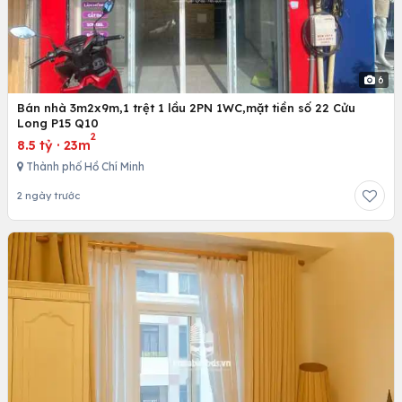
6
Bán nhà 3m2x9m,1 trệt 1 lầu 2PN 1WC,mặt tiền số 22 Cửu
Long P15 Q10
2
8.5 tỷ
·
23m
Thành phố Hồ Chí Minh
2 ngày trước