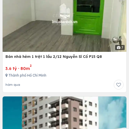
7
Bán nhà hẻm 1 trệt 1 lầu 2/12 Nguyễn Sĩ Cố P15 Q8
2
3.6 tỷ
·
80m
Thành phố Hồ Chí Minh
hôm qua