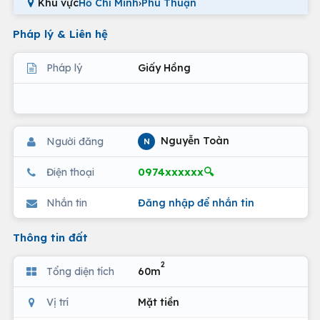
Khu vực
Hồ Chí Minh
›
Phú Thuận
Pháp lý & Liên hệ
Pháp lý
Giấy Hồng
Nguyễn Toàn
Người đăng
N
0974xxxxxx🔍
Điện thoại
Nhắn tin
Đăng nhập để nhắn tin
Thông tin đất
2
Tổng diện tích
60m
Vị trí
Mặt tiền