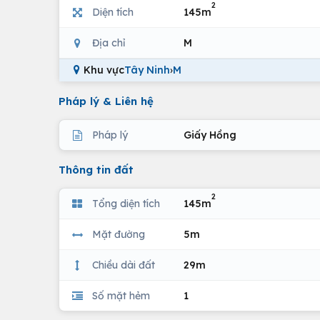
2
Diện tích
145m
Địa chỉ
M
Khu vực
Tây Ninh
›
M
Pháp lý & Liên hệ
Pháp lý
Giấy Hồng
Thông tin đất
2
Tổng diện tích
145m
Mặt đường
5m
Chiều dài đất
29m
Số mặt hẻm
1