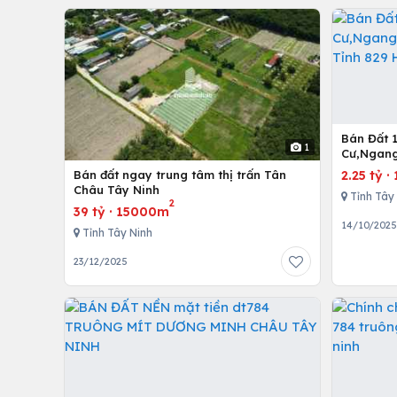
Bán Đất 
1
Cư,Ngang
Tỉnh 829
2.25 tỷ
·
Bán đất ngay trung tâm thị trấn Tân
Châu Tây Ninh
Tỉnh Tây
2
39 tỷ
·
15000m
14/10/202
Tỉnh Tây Ninh
23/12/2025