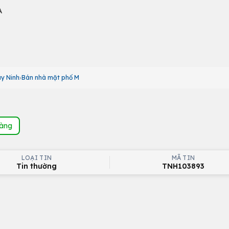
A
ây Ninh
Bán nhà mặt phố M
hàng
LOẠI TIN
MÃ TIN
Tin thường
TNH103893