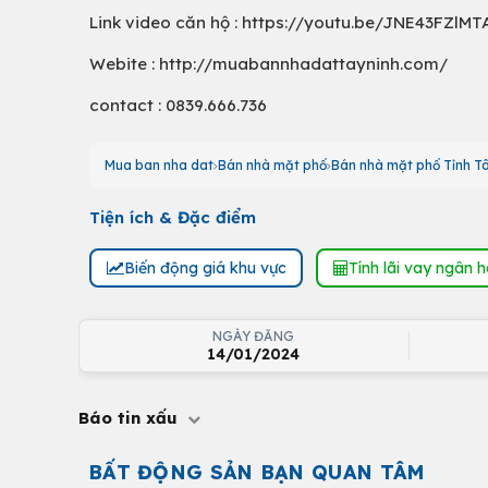
Link video căn hộ : https://youtu.be/JNE43FZlMT
Webite : http://muabannhadattayninh.com/
contact : 0839.666.736
Mua ban nha dat
Bán nhà mặt phố
Bán nhà mặt phố Tỉnh T
Tiện ích & Đặc điểm
Biến động giá khu vực
Tính lãi vay ngân 
NGÀY ĐĂNG
14/01/2024
Báo tin xấu
BẤT ĐỘNG SẢN BẠN QUAN TÂM