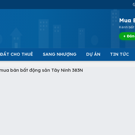
Mua 
Kênh bất 
+ Đăn
 ĐẤT CHO THUÊ
SANG NHƯỢNG
DỰ ÁN
TIN TỨC