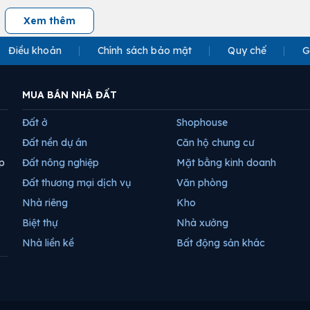
Xem thêm
Điều khoản
Chính sách bảo mật
Quy chế
G
MUA BÁN NHÀ ĐẤT
Đất ở
Shophouse
Đất nền dự án
Căn hộ chung cư
p
Đất nông nghiệp
Mặt bằng kinh doanh
Đất thương mại dịch vụ
Văn phòng
Nhà riêng
Kho
Biệt thự
Nhà xưởng
Nhà liền kề
Bất động sản khác