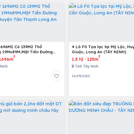
1696M2 Có 139M2 Thổ
4 Lô F0 Tọa lạc tại Mỹ Lộc, Huyện Cần
 19Mx89M,Mặt Tiền Đường
Giuộc, Long An (TÂY NINH)
2
2
 Huyện Tân Thạnh Long An
1696m
1.5 tỷ
·
125m
 Ninh
Tỉnh Tây Ninh
5
16/09/2025