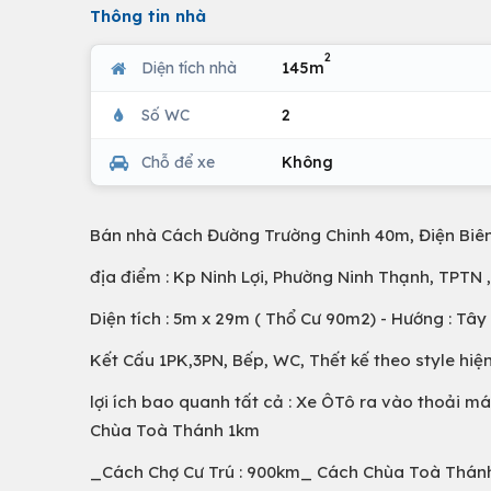
Thông tin nhà
2
Diện tích nhà
145m
Số WC
2
Chỗ để xe
Không
Bán nhà Cách Đường Trường Chinh 40m, Điện Biê
địa điểm : Kp Ninh Lợi, Phường Ninh Thạnh, TPTN 
Diện tích : 5m x 29m ( Thổ Cư 90m2) - Hướng : Tây
Kết Cấu 1PK,3PN, Bếp, WC, Thết kế theo style hiệ
lợi ích bao quanh tất cả : Xe ÔTô ra vào thoải 
Chùa Toà Thánh 1km
_Cách Chợ Cư Trú : 900km_ Cách Chùa Toà Thánh 