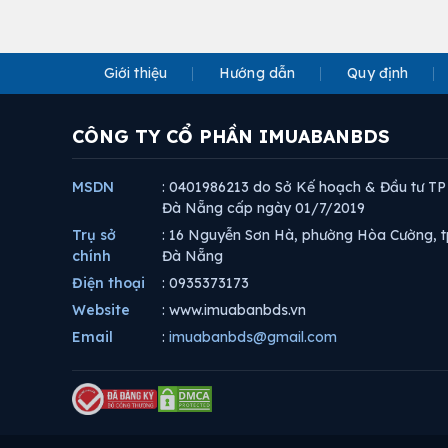
Giới thiệu
Hướng dẫn
Quy định
CÔNG TY CỔ PHẦN IMUABANBDS
MSDN
: 0401986213 do Sở Kế hoạch & Đầu tư TP
Đà Nẵng cấp ngày 01/7/2019
Trụ sở
: 16 Nguyễn Sơn Hà, phường Hòa Cường, t
chính
Đà Nẵng
Điện thoại
: 0935373173
Website
: www.imuabanbds.vn
Email
:
imuabanbds@gmail.com