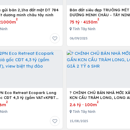
gửi bán 2,1ha đất mặt DT 784
Bán đất siêu đẹp TRUÔNG MÍT
ít dương minh châu tây ninh
DƯƠNG MINH CHÂU - TÂY NIN
2
2
21000m
75 tỷ
·
4150m
 Ninh
Tỉnh Tây Ninh
06/09/2025
PN Eco Retreat Ecopark Long
? CHÍNH CHỦ BÁN NHÀ MỚI X
ốc CĐT 4,3 tỷ (gồm VAT+KPBT),
KCN CẦU TRÀM LONG, LONG A
2
2
 thự đảo
TỶ 6 SHR
6m
2.6 tỷ
·
100m
 Ninh
Tỉnh Tây Ninh
15/08/2025