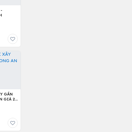
 -
H
ÂY GẦN
N GIÁ 2