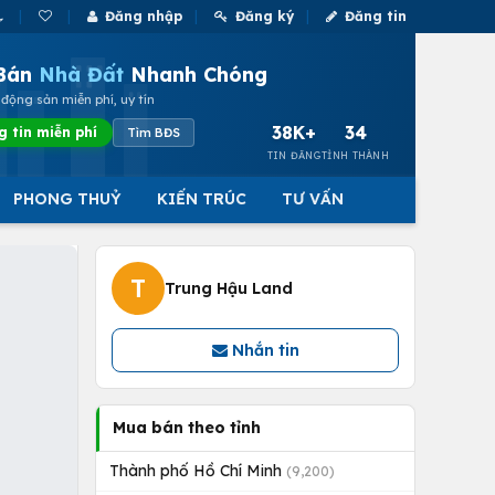
Đăng nhập
Đăng ký
Đăng tin
Bán
Nhà Đất
Nhanh Chóng
động sản miễn phí, uy tín
38K+
34
g tin miễn phí
Tìm BĐS
TIN ĐĂNG
TỈNH THÀNH
PHONG THUỶ
KIẾN TRÚC
TƯ VẤN
T
Trung Hậu Land
Nhắn tin
Mua bán theo tỉnh
Thành phố Hồ Chí Minh
(9,200)