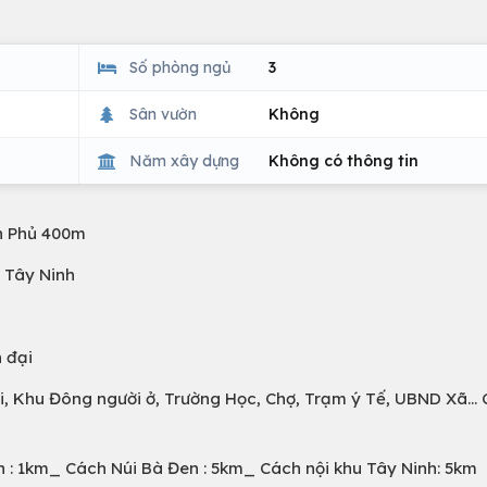
Số phòng ngủ
3
Sân vườn
Không
Năm xây dựng
Không có thông tin
n Phủ 400m
, Tây Ninh
n đại
mái, Khu Đông người ở, Trường Học, Chợ, Trạm ý Tế, UBND Xã…
: 1km_ Cách Núi Bà Đen : 5km_ Cách nội khu Tây Ninh: 5km