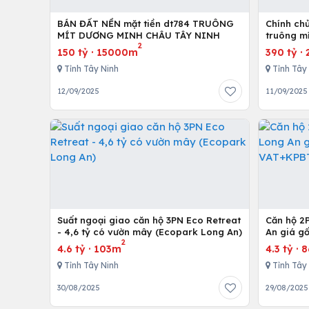
BÁN ĐẤT NỀN mặt tiền dt784 TRUÔNG
Chính chủ 
MÍT DƯƠNG MINH CHÂU TÂY NINH
truông m
2
150 tỷ
·
15000m
390 tỷ
·
Tỉnh Tây Ninh
Tỉnh Tây
12/09/2025
11/09/2025
Suất ngoại giao căn hộ 3PN Eco Retreat
Căn hộ 2
- 4,6 tỷ có vườn mây (Ecopark Long An)
An giá g
2
view biệt
4.6 tỷ
·
103m
4.3 tỷ
·
8
Tỉnh Tây Ninh
Tỉnh Tây
30/08/2025
29/08/2025