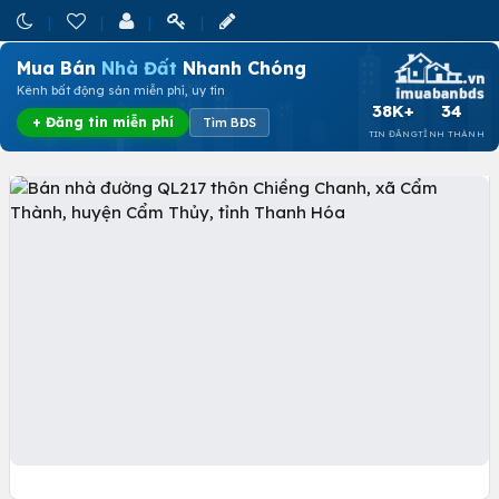
Mua Bán
Nhà Đất
Nhanh Chóng
Kênh bất động sản miễn phí, uy tín
38K+
34
+ Đăng tin miễn phí
Tìm BĐS
TIN ĐĂNG
TỈNH THÀNH