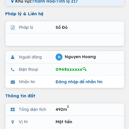
Khu vực
Thanh Hoá
›
Tỉnh lộ 217
Pháp lý & Liên hệ
Pháp lý
Sổ Đỏ
Nguyen Hoang
Người đăng
N
0948xxxxxx🔍
Điện thoại
Nhắn tin
Đăng nhập để nhắn tin
Thông tin đất
2
Tổng diện tích
492m
Vị trí
Mặt tiền