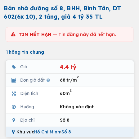
Bán nhà đường số 8, BHH, Bình Tân, DT
602(6x 10), 2 tầng, giá 4 tỷ 35 TL
TIN HẾT HẠN
— Tin đăng này đã hết hạn.
Thông tin chung
4.4 tỷ
Giá
2
Đơn giá đất
68 tr/m
2
Diện tích
60m
Hướng
Không xác định
Địa chỉ
Số 8
Khu vực
Hồ Chí Minh
›
Số 8