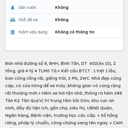
Sân vườn
Không
Chỗ để xe
Không
Năm xây dựng
Không có thông tin
Bán nhà đường số 8, BHH, Bình Tân, DT 602(6x 10), 2
tầng, giá 4 tỷ 4 TLMô Tả:+ Kết cấu BTCT : 1 trệt 1 lầu,
ban công rổng rãi, giếng trời, 2 PN, 2WC. Nhà đẹp cứng
cáp, có cửa hông để xe máy ,không gian vô cùng rộng
rãi thoáng mát.+ Hẻm xe hơi tận nhà ,thông ra hẻm 688
Tân Kỳ Tân Quý.Vị trí trung tâm Sài Gòn, khu vực an
ninh, đầy đủ tiện ích, gần chợ, siêu thị, UBND Quận,
Ngân hàng, Bệnh viện, trường học các cấp. + Sổ hồng
riêng, pháp lý chuẩn, công chứng sang tên ngay. + CAM