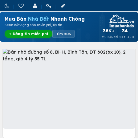
Mua Bán
Nhà Đất
Nhanh Chóng
Kênh bất động sản miễn phí, uy tín
38K+
34
+ Đăng tin miễn phí
Tìm BĐS
TIN ĐĂNG
TỈNH THÀNH