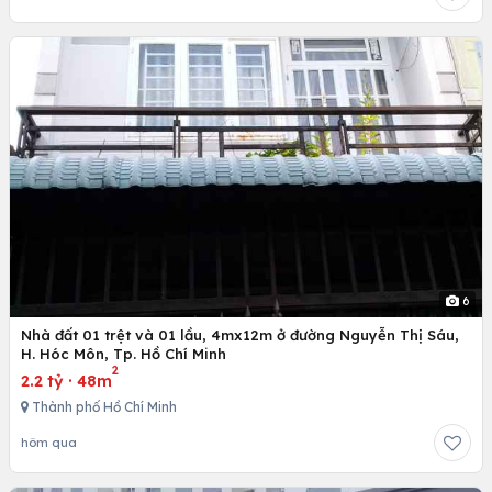
6
Nhà đất 01 trệt và 01 lầu, 4mx12m ở đường Nguyễn Thị Sáu,
H. Hóc Môn, Tp. Hồ Chí Minh
2
2.2 tỷ
·
48m
Thành phố Hồ Chí Minh
hôm qua