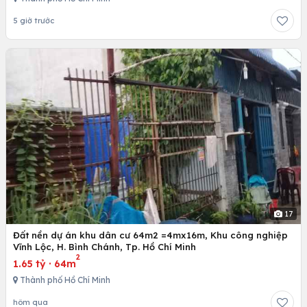
5 giờ trước
17
Đất nền dự án khu dân cư 64m2 =4mx16m, Khu công nghiệp
Vĩnh Lộc, H. Bình Chánh, Tp. Hồ Chí Minh
2
1.65 tỷ
·
64m
Thành phố Hồ Chí Minh
hôm qua