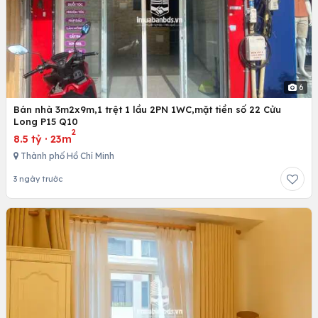
6
Bán nhà 3m2x9m,1 trệt 1 lầu 2PN 1WC,mặt tiền số 22 Cửu
Long P15 Q10
2
8.5 tỷ
·
23m
Thành phố Hồ Chí Minh
3 ngày trước