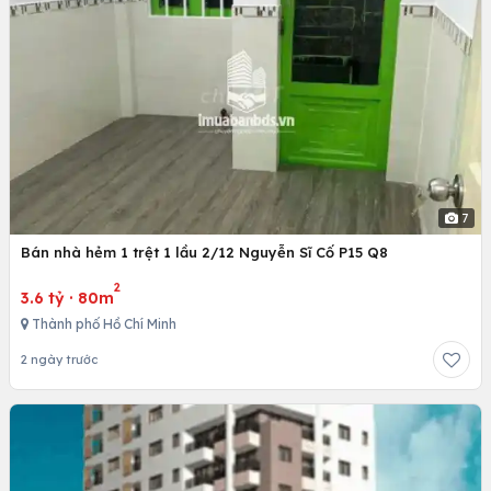
7
Bán nhà hẻm 1 trệt 1 lầu 2/12 Nguyễn Sĩ Cố P15 Q8
2
3.6 tỷ
·
80m
Thành phố Hồ Chí Minh
2 ngày trước