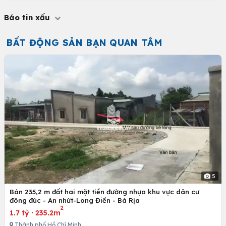
Báo tin xấu
BẤT ĐỘNG SẢN BẠN QUAN TÂM
5
Bán 235,2 m đất hai mặt tiền đường nhựa khu vực dân cư
đông đúc - An nhứt-Long Điền - Bà Rịa
2
1.7 tỷ
·
235.2m
Thành phố Hồ Chí Minh