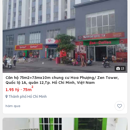
13
Căn hộ 75m2=7.5mx10m chung cư Hoa Phượng/ Zen Tower,
Quốc lộ 1A, quân 12,Tp. Hồ Chí Minh, Việt Nam
2
1.95 tỷ
·
75m
Thành phố Hồ Chí Minh
hôm qua