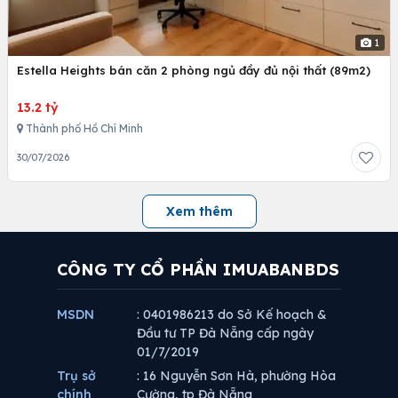
1
Estella Heights bán căn 2 phòng ngủ đầy đủ nội thất (89m2)
13.2 tỷ
Thành phố Hồ Chí Minh
30/07/2026
Xem thêm
CÔNG TY CỔ PHẦN IMUABANBDS
MSDN
: 0401986213 do Sở Kế hoạch &
Đầu tư TP Đà Nẵng cấp ngày
01/7/2019
Trụ sở
: 16 Nguyễn Sơn Hà, phường Hòa
chính
Cường, tp Đà Nẵng