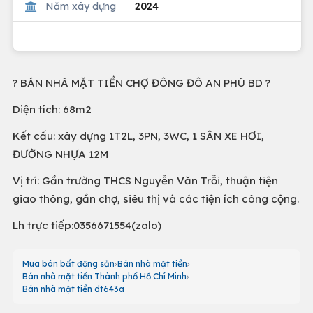
Năm xây dựng
2024
? BÁN NHÀ MẶT TIỀN CHỢ ĐÔNG ĐÔ AN PHÚ BD ?
Diện tích: 68m2
Kết cấu: xây dựng 1T2L, 3PN, 3WC, 1 SÂN XE HƠI,
ĐƯỜNG NHỰA 12M
Vị trí: Gần trường THCS Nguyễn Văn Trỗi, thuận tiện
giao thông, gần chợ, siêu thị và các tiện ích công cộng.
Lh trực tiếp:0356671554(zalo)
Mua bán bất động sản
Bán nhà mặt tiền
Bán nhà mặt tiền Thành phố Hồ Chí Minh
Bán nhà mặt tiền dt643a