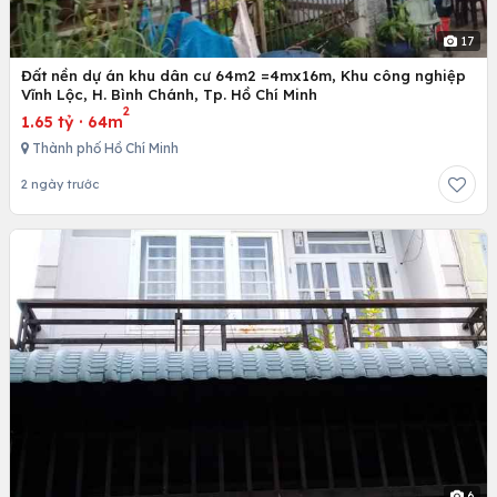
17
Đất nền dự án khu dân cư 64m2 =4mx16m, Khu công nghiệp
Vĩnh Lộc, H. Bình Chánh, Tp. Hồ Chí Minh
2
1.65 tỷ
·
64m
Thành phố Hồ Chí Minh
2 ngày trước
6