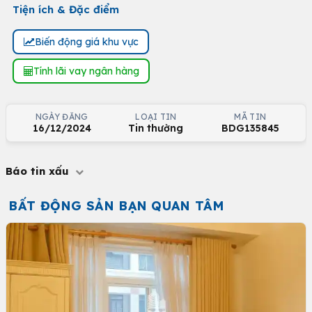
Tiện ích & Đặc điểm
Biến động giá khu vực
Tính lãi vay ngân hàng
NGÀY ĐĂNG
LOẠI TIN
MÃ TIN
16/12/2024
Tin thường
BDG135845
Báo tin xấu
BẤT ĐỘNG SẢN BẠN QUAN TÂM