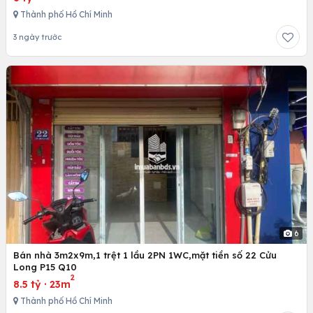
Thành phố Hồ Chí Minh
3 ngày trước
6
Bán nhà 3m2x9m,1 trệt 1 lầu 2PN 1WC,mặt tiền số 22 Cửu
Long P15 Q10
2
8.5 tỷ
·
23m
Thành phố Hồ Chí Minh