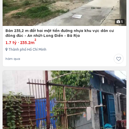
5
Bán 235,2 m đất hai mặt tiền đường nhựa khu vực dân cư
đông đúc - An nhứt-Long Điền - Bà Rịa
2
1.7 tỷ
·
235.2m
Thành phố Hồ Chí Minh
hôm qua