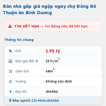
Bán nhà gấp giá ngộp ngay chợ Đông Đô
Thuận An Bình Dương
TIN HẾT HẠN
— Tin đăng này đã hết hạn.
Thông tin chung
1.95 tỷ
Giá
2
Đơn giá đất
23 tr/m
2
Diện tích
68m
Hướng
Không xác định
Địa chỉ
dt643a
Khu vực
Hồ Chí Minh
›
dt643a