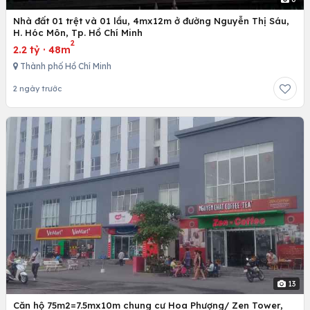
Nhà đất 01 trệt và 01 lầu, 4mx12m ở đường Nguyễn Thị Sáu,
H. Hóc Môn, Tp. Hồ Chí Minh
2
2.2 tỷ
·
48m
Thành phố Hồ Chí Minh
2 ngày trước
13
Căn hộ 75m2=7.5mx10m chung cư Hoa Phượng/ Zen Tower,