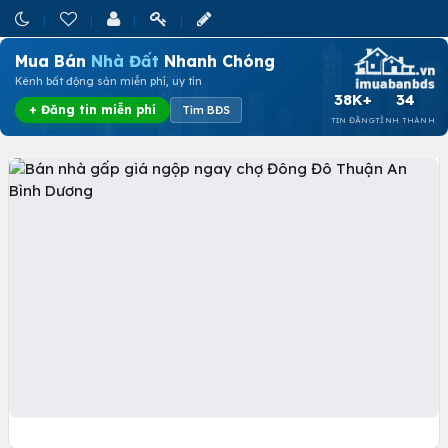
Mua Bán
Nhà Đất
Nhanh Chóng
Kênh bất động sản miễn phí, uy tín
38K+
34
+ Đăng tin miễn phí
Tìm BĐS
TIN ĐĂNG
TỈNH THÀNH