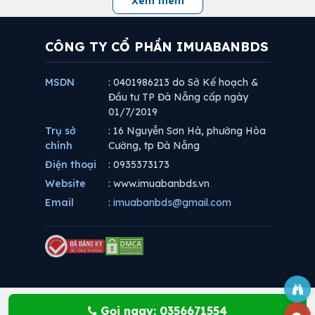
Xem thêm
CÔNG TY CỔ PHẦN IMUABANBDS
MSDN
: 0401986213 do Sở Kế hoạch &
Đầu tư TP Đà Nẵng cấp ngày
01/7/2019
Trụ sở
: 16 Nguyễn Sơn Hà, phường Hòa
chính
Cường, tp Đà Nẵng
Điện thoại
: 0935373173
Website
: www.imuabanbds.vn
Email
:
imuabanbds@gmail.com
Gọi ngay: 0356671554