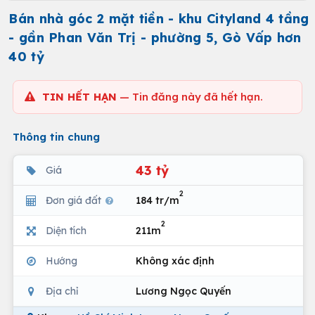
Bán nhà góc 2 mặt tiền - khu Cityland 4 tầng
- gần Phan Văn Trị - phường 5, Gò Vấp hơn
40 tỷ
TIN HẾT HẠN
— Tin đăng này đã hết hạn.
Thông tin chung
43 tỷ
Giá
2
Đơn giá đất
184 tr/m
2
Diện tích
211m
Hướng
Không xác định
Địa chỉ
Lương Ngọc Quyến