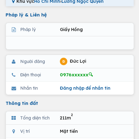
Khu vực
Hồ Chí Minh
›
Lương Ngọc Quyến
Pháp lý & Liên hệ
Pháp lý
Giấy Hồng
Đức Lợi
Người đăng
Đ
0976xxxxxx🔍
Điện thoại
Nhắn tin
Đăng nhập để nhắn tin
Thông tin đất
2
Tổng diện tích
211m
Vị trí
Mặt tiền