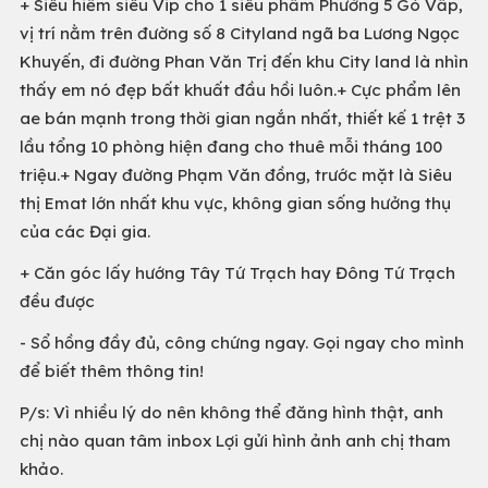
+ Siêu hiếm siêu Vip cho 1 siêu phẩm Phường 5 Gò Vấp,
vị trí nằm trên đường số 8 Cityland ngã ba Lương Ngọc
Khuyến, đi đường Phan Văn Trị đến khu City land là nhìn
thấy em nó đẹp bất khuất đầu hồi luôn.+ Cực phẩm lên
ae bán mạnh trong thời gian ngắn nhất, thiết kế 1 trệt 3
lầu tổng 10 phòng hiện đang cho thuê mỗi tháng 100
triệu.+ Ngay đường Phạm Văn đồng, trước mặt là Siêu
thị Emat lớn nhất khu vực, không gian sống hưởng thụ
của các Đại gia.
+ Căn góc lấy hướng Tây Tứ Trạch hay Đông Tứ Trạch
đều được
- Sổ hồng đầy đủ, công chứng ngay. Gọi ngay cho mình
để biết thêm thông tin!
P/s: Vì nhiều lý do nên không thể đăng hình thật, anh
chị nào quan tâm inbox Lợi gửi hình ảnh anh chị tham
khảo.