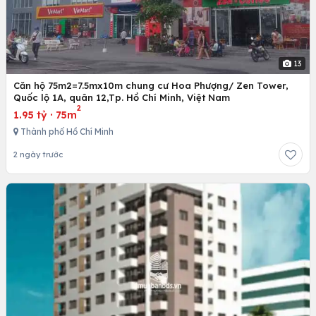
13
Căn hộ 75m2=7.5mx10m chung cư Hoa Phượng/ Zen Tower,
Quốc lộ 1A, quân 12,Tp. Hồ Chí Minh, Việt Nam
2
1.95 tỷ
·
75m
Thành phố Hồ Chí Minh
2 ngày trước