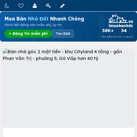
Mua Bán
Nhà Đất
Nhanh Chóng
Kênh bất động sản miễn phí, uy tín
38K+
34
+ Đăng tin miễn phí
Tìm BĐS
TIN ĐĂNG
TỈNH THÀNH