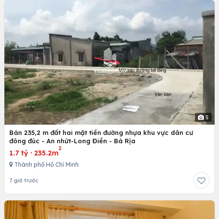
5
Bán 235,2 m đất hai mặt tiền đường nhựa khu vực dân cư
đông đúc - An nhứt-Long Điền - Bà Rịa
2
1.7 tỷ
·
235.2m
Thành phố Hồ Chí Minh
7 giờ trước