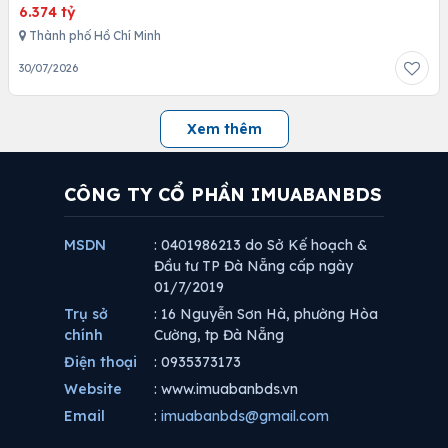
6.374 tỷ
Thành phố Hồ Chí Minh
30/07/2026
Xem thêm
CÔNG TY CỔ PHẦN IMUABANBDS
MSDN
: 0401986213 do Sở Kế hoạch &
Đầu tư TP Đà Nẵng cấp ngày
01/7/2019
Trụ sở
: 16 Nguyễn Sơn Hà, phường Hòa
chính
Cường, tp Đà Nẵng
Điện thoại
: 0935373173
Website
: www.imuabanbds.vn
Email
:
imuabanbds@gmail.com