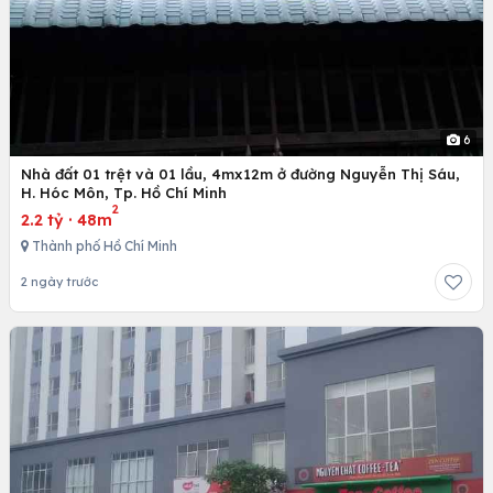
6
Nhà đất 01 trệt và 01 lầu, 4mx12m ở đường Nguyễn Thị Sáu,
H. Hóc Môn, Tp. Hồ Chí Minh
2
2.2 tỷ
·
48m
Thành phố Hồ Chí Minh
2 ngày trước