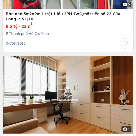
6
Bán nhà 3m2x9m,1 trệt 1 lầu 2PN 1WC,mặt tiền số 22 Cửu
Long P15 Q10
2
8.5 tỷ
·
23m
Thành phố Hồ Chí Minh
04/08/2026
1