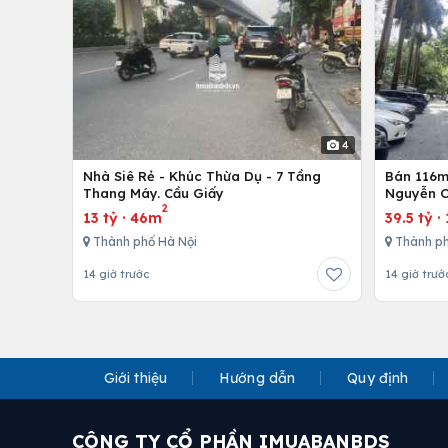
4
Nhà Siê Rẻ - Khúc Thừa Dụ - 7 Tầng
Bán 116m 
Thang Máy. Cầu Giấy
Nguyễn C
2
13 tỷ
·
46m
39.5 tỷ
·
Thành phố Hà Nội
Thành ph
14 giờ trước
14 giờ trướ
Giới thiệu
Hướng dẫn
Quy định
CÔNG TY CỔ PHẦN IMUABANBDS