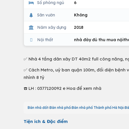
Số phòng ngủ
6
Sân vườn
Không
Năm xây dựng
2018
Nội thất
nhà đày đủ thu mua nộith
✅ Nhà 4 tầng dân xây DT 40m2 full công năng, n
✅ Cách Metro, uỷ ban quận 100m, đối diện bệnh vi
nhỉnh 8 tỷ
☎️ LH : 0377120092 e Hoa để xem nhà
Bán nhà đất
Bán nhà phố
Bán nhà phố Thành phố Hà Nội
Bá
Tiện ích & Đặc điểm