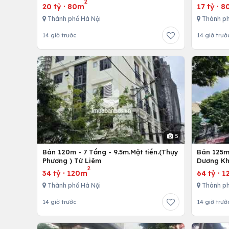
2
20 tỷ
·
80m
17 tỷ
·
8
Thành phố Hà Nội
Thành ph
14 giờ trước
14 giờ trướ
5
Bán 120m - 7 Tầng - 9.5m.Mặt tiền.(Thụy
Bán 125m 
Phương ) Từ Liêm
Dương Kh
2
34 tỷ
·
120m
64 tỷ
·
1
Thành phố Hà Nội
Thành ph
14 giờ trước
14 giờ trướ