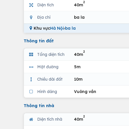
2
Diện tích
40m
Địa chỉ
ba la
Khu vực
Hà Nội
›
ba la
Thông tin đất
2
Tổng diện tích
40m
Mặt đường
5m
Chiều dài đất
10m
Hình dáng
Vuông vắn
Thông tin nhà
2
Diện tích nhà
40m