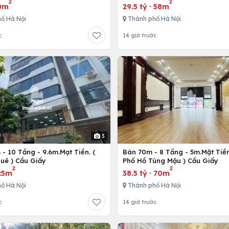
2
2
0m
29.5 tỷ
·
58m
ố Hà Nội
Thành phố Hà Nội
c
14 giờ trước
3
- 10 Tầng - 9.6m.Mạt Tiền. (
Bán 70m - 8 Tầng - 5m.Mặt Tiền
uê ) Cầu Giấy
Phố Hồ Tùng Mậu ) Cầu Giấy
2
2
25m
38.5 tỷ
·
70m
ố Hà Nội
Thành phố Hà Nội
c
14 giờ trước