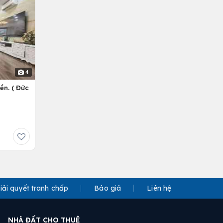
4
ền. ( Đức
iải quyết tranh chấp
Báo giá
Liên hệ
NHÀ ĐẤT CHO THUÊ