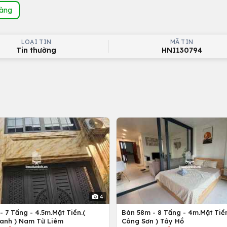
hàng
LOẠI TIN
MÃ TIN
Tin thường
HNI130794
4
 7 Tầng - 4.5m.Mặt Tiền.(
Bán 58m - 8 Tầng - 4m.Mặt Tiền
anh ) Nam Từ Liêm
Công Sơn ) Tây Hồ