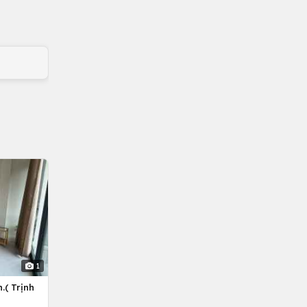
1
.( Trịnh