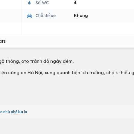
Số WC
4
Chỗ để xe
Không
ats
gõ thông, oto tránh đỗ ngày đêm.
ện công an Hà Nội, xung quanh tiện ích trường, chợ k thiếu g
n nhà phố ba la