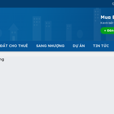
Mua 
Kênh bất 
+ Đăn
 ĐẤT CHO THUÊ
SANG NHƯỢNG
DỰ ÁN
TIN TỨC