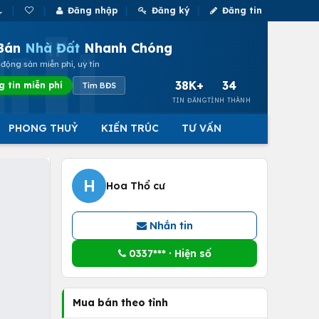
Đăng nhập
Đăng ký
Đăng tin
Bán
Nhà Đất
Nhanh Chóng
động sản miễn phí, uy tín
38K+
34
g tin miễn phí
Tìm BĐS
TIN ĐĂNG
TỈNH THÀNH
PHONG THUỶ
KIẾN TRÚC
TƯ VẤN
H
Hoa Thổ cư
Nhắn tin
0337*** · Hiện số
Mua bán theo tỉnh