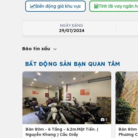
Biến động giá khu vực
Tính lãi vay ngân 
NGÀY ĐĂNG
29/07/2024
Báo tin xấu
BẤT ĐỘNG SẢN BẠN QUAN TÂM
5
Bán 80m - 6 Tầng - 6.2m.Mặt Tiền. (
Bán 80m -
Nguyễn Khang ) Cầu Giấy
Phương C