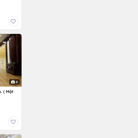
4
. ( Mặt