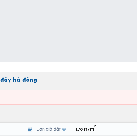
ở đây hà đông
2
Đơn giá đất
178 tr/m