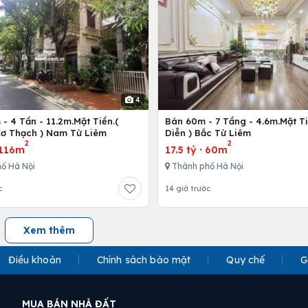
4
- 4 Tần - 11.2m.Mặt Tiền.(
Bán 60m - 7 Tầng - 4.6m.Mặt Ti
ơ Thạch ) Nam Từ Liêm
Diễn ) Bắc Từ Liêm
2
2
116m
17.5 tỷ
·
60m
ố Hà Nội
Thành phố Hà Nội
c
14 giờ trước
Xem thêm
Điều khoản
Chính sách bảo mật
Quy chế
G
MUA BÁN NHÀ ĐẤT