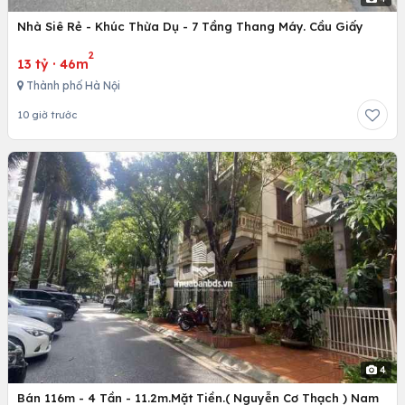
Nhà Siê Rẻ - Khúc Thừa Dụ - 7 Tầng Thang Máy. Cầu Giấy
2
13 tỷ
·
46m
Thành phố Hà Nội
10 giờ trước
4
Bán 116m - 4 Tần - 11.2m.Mặt Tiền.( Nguyễn Cơ Thạch ) Nam