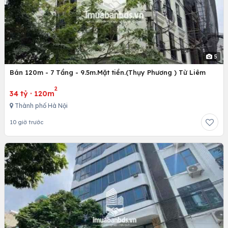
5
Bán 120m - 7 Tầng - 9.5m.Mặt tiền.(Thụy Phương ) Từ Liêm
2
34 tỷ
·
120m
Thành phố Hà Nội
10 giờ trước