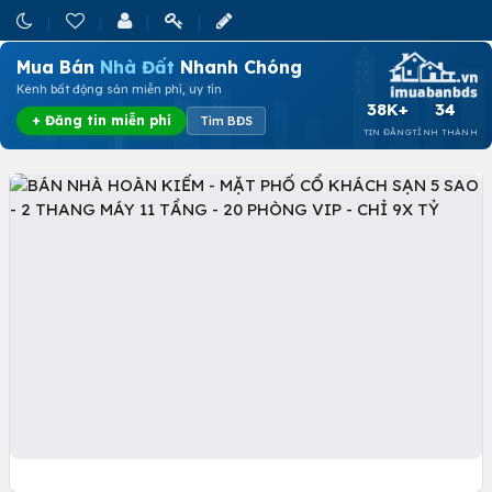
Mua Bán
Nhà Đất
Nhanh Chóng
Kênh bất động sản miễn phí, uy tín
38K+
34
+ Đăng tin miễn phí
Tìm BĐS
TIN ĐĂNG
TỈNH THÀNH