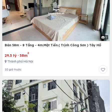
1
Bán 58m - 8 Tầng - 4m.Mặt Tiền.( Trịnh Công Sơn ) Tây Hồ
2
29.5 tỷ
·
58m
Thành phố Hà Nội
10 giờ trước