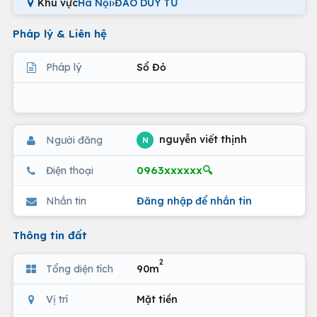
Khu vực
Hà Nội
›
ĐÀO DUY TỪ
Pháp lý & Liên hệ
Pháp lý
Sổ Đỏ
nguyễn viết thịnh
Người đăng
N
0963xxxxxx🔍
Điện thoại
Nhắn tin
Đăng nhập để nhắn tin
Thông tin đất
2
Tổng diện tích
90m
Vị trí
Mặt tiền