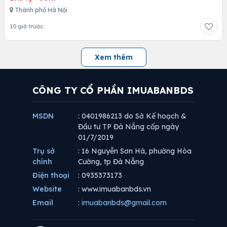
Thành phố Hà Nội
10 giờ trước
Xem thêm
CÔNG TY CỔ PHẦN IMUABANBDS
MSDN
: 0401986213 do Sở Kế hoạch &
Đầu tư TP Đà Nẵng cấp ngày
01/7/2019
Trụ sở
: 16 Nguyễn Sơn Hà, phường Hòa
chính
Cường, tp Đà Nẵng
Điện thoại
: 0935373173
Website
: www.imuabanbds.vn
Email
:
imuabanbds@gmail.com