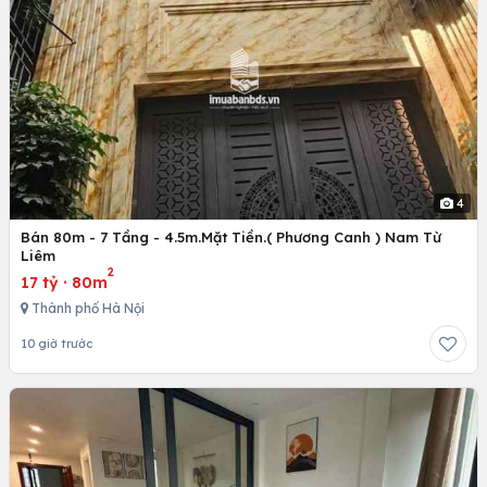
4
Bán 80m - 7 Tầng - 4.5m.Mặt Tiền.( Phương Canh ) Nam Từ
Liêm
2
17 tỷ
·
80m
Thành phố Hà Nội
10 giờ trước