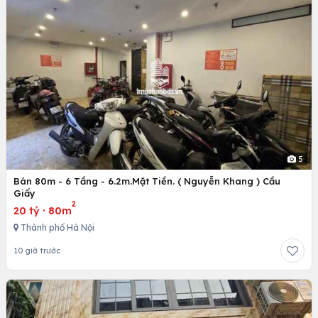
5
Bán 80m - 6 Tầng - 6.2m.Mặt Tiền. ( Nguyễn Khang ) Cầu
Giấy
2
20 tỷ
·
80m
Thành phố Hà Nội
10 giờ trước