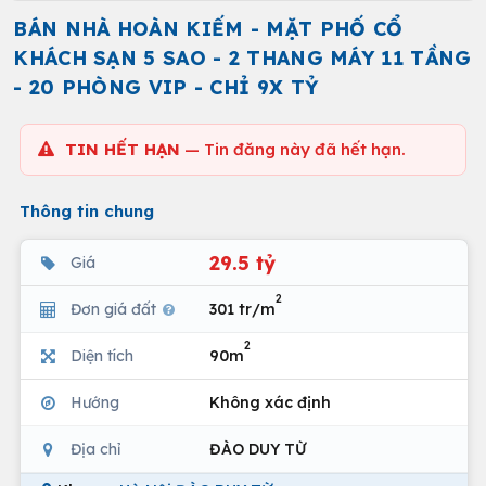
BÁN NHÀ HOÀN KIẾM - MẶT PHỐ CỔ
KHÁCH SẠN 5 SAO - 2 THANG MÁY 11 TẦNG
- 20 PHÒNG VIP - CHỈ 9X TỶ
TIN HẾT HẠN
— Tin đăng này đã hết hạn.
Thông tin chung
29.5 tỷ
Giá
2
Đơn giá đất
301 tr/m
2
Diện tích
90m
Hướng
Không xác định
Địa chỉ
ĐÀO DUY TỪ