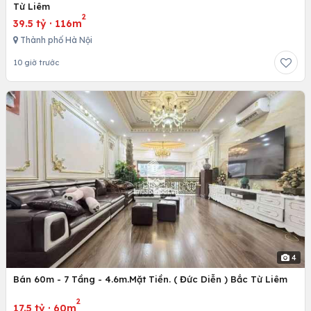
Từ Liêm
2
39.5 tỷ
·
116m
Thành phố Hà Nội
10 giờ trước
4
Bán 60m - 7 Tầng - 4.6m.Mặt Tiền. ( Đức Diễn ) Bắc Từ Liêm
2
17.5 tỷ
·
60m