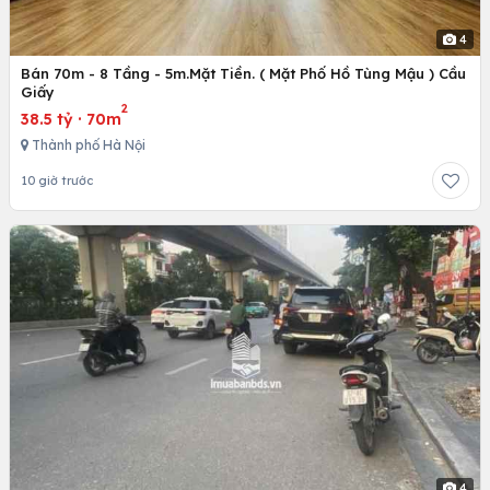
4
Bán 70m - 8 Tầng - 5m.Mặt Tiền. ( Mặt Phố Hồ Tùng Mậu ) Cầu
Giấy
2
38.5 tỷ
·
70m
Thành phố Hà Nội
10 giờ trước
4