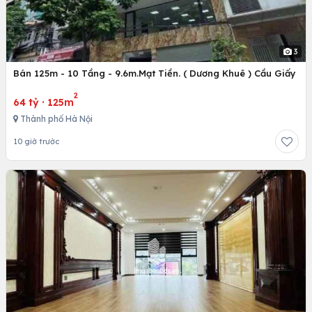
3
Bán 125m - 10 Tầng - 9.6m.Mạt Tiền. ( Dương Khuê ) Cầu Giấy
2
64 tỷ
·
125m
Thành phố Hà Nội
10 giờ trước