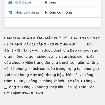
Chỗ để xe
Không
Năm xây dựng
Không có thông tin
BÁN NHÀ HOÀN KIẾM - MẶT PHỐ CỔ KHÁCH SẠN 5 SAO
- 2 THANG MÁY 11 TẦNG - 20 PHÒNG VIP DT:
85m2 - Chỉ 9x tỷ+ Vị trí đươc đánh giá Đẹp và suất sắc
giao thông, giao thương, du lịch, vui chơi, giải trí, đỉnh
của chóp.,+ Hiện trạng đang là khách sạn gồm 11 tầng
với 20 phòng, khách sạn luôn trong trạng fun phòng.,,+
Với Hai Thang Máy một thang bộ.,,Thiết kế : ,+ Tầng
Hầm + Spa ,+ Tầng 1: Phòng khách + Lễ tân.,+ Tầng 2
_Tầng 9 : Tổng 20 phòng khép kín.,Liên Hệ Trực Tiếp
Em Thịnh: 0963 818328