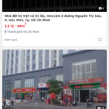
6
Nhà đất 01 trệt và 01 lầu, 4mx12m ở đường Nguyễn Thị Sáu,
H. Hóc Môn, Tp. Hồ Chí Minh
2
2.2 tỷ
·
48m
Thành phố Hồ Chí Minh
hôm qua
13