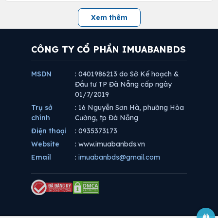
Xem thêm
CÔNG TY CỔ PHẦN IMUABANBDS
MSDN
: 0401986213 do Sở Kế hoạch &
Đầu tư TP Đà Nẵng cấp ngày
01/7/2019
Trụ sở
: 16 Nguyễn Sơn Hà, phường Hòa
chính
Cường, tp Đà Nẵng
Điện thoại
: 0935373173
Website
: www.imuabanbds.vn
Email
:
imuabanbds@gmail.com