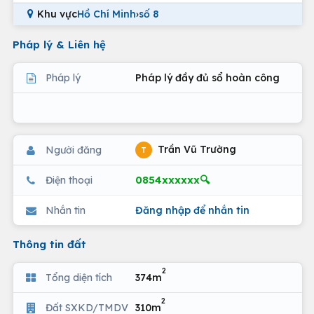
Khu vực
Hồ Chí Minh
›
số 8
Pháp lý & Liên hệ
Pháp lý
Pháp lý đầy đủ sổ hoàn công
Trần Vũ Trường
Người đăng
T
0854xxxxxx🔍
Điện thoại
Nhắn tin
Đăng nhập để nhắn tin
Thông tin đất
2
Tổng diện tích
374m
2
Đất SXKD/TMDV
310m