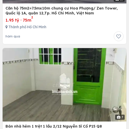
Căn hộ 75m2=7.5mx10m chung cư Hoa Phượng/ Zen Tower,
Quốc lộ 1A, quân 12,Tp. Hồ Chí Minh, Việt Nam
2
1.95 tỷ
·
75m
Thành phố Hồ Chí Minh
hôm qua
7
Bán nhà hẻm 1 trệt 1 lầu 2/12 Nguyễn Sĩ Cố P15 Q8