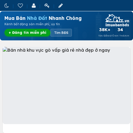
Mua Bán
Nhà Đất
Nhanh Chóng
Kênh bất động sản miễn phí, uy tín
38K+
34
+ Đăng tin miễn phí
Tìm BĐS
TIN ĐĂNG
TỈNH THÀNH