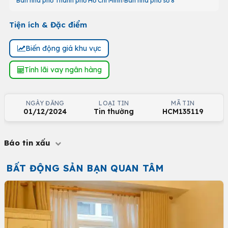
Bán nhà phố Thành phố Hồ Chí Minh
Bán nhà phố số 8
Tiện ích & Đặc điểm
Biến động giá khu vực
Tính lãi vay ngân hàng
NGÀY ĐĂNG
LOẠI TIN
MÃ TIN
01/12/2024
Tin thường
HCM135119
Báo tin xấu
BẤT ĐỘNG SẢN BẠN QUAN TÂM