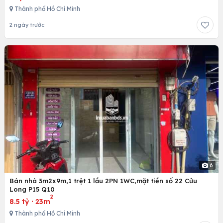
Thành phố Hồ Chí Minh
2 ngày trước
6
Bán nhà 3m2x9m,1 trệt 1 lầu 2PN 1WC,mặt tiền số 22 Cửu
Long P15 Q10
2
8.5 tỷ
·
23m
Thành phố Hồ Chí Minh