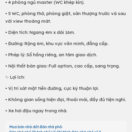
• 4 phòng ngủ master (WC khép kín).
• 5 WC, phòng thờ, phòng giặt, sân thượng trước và sau
với view thoáng mát.
• Diện tích: Ngang 4m x dài 16m.
• Đường: Rộng 6m, khu vực văn minh, đẳng cấp.
• Pháp lý: Sổ hồng riêng, an tâm giao dịch.
• Nội thất bàn giao: Full option, cao cấp, sang trọng.
✨ Lợi ích:
• Vị trí sát mặt tiền đường, cực kỳ thuận lợi.
• Không gian sống hiện đại, thoải mái, đầy đủ tiện nghi.
• Xe hơi đậu ngay trong nhà.
Mua bán nhà đất
Bán nhà phố