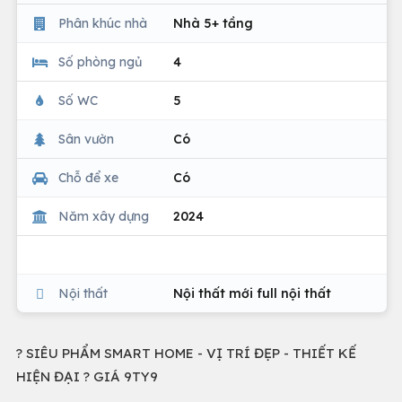
Phân khúc nhà
Nhà 5+ tầng
Số phòng ngủ
4
Số WC
5
Sân vườn
Có
Chỗ để xe
Có
Năm xây dựng
2024
Nội thất
Nội thất mới full nội thất
? SIÊU PHẨM SMART HOME - VỊ TRÍ ĐẸP - THIẾT KẾ
HIỆN ĐẠI ? GIÁ 9TY9