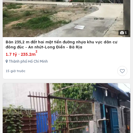
5
Bán 235,2 m đất hai mặt tiền đường nhựa khu vực dân cư
đông đúc - An nhứt-Long Điền - Bà Rịa
2
1.7 tỷ
·
235.2m
Thành phố Hồ Chí Minh
15 giờ trước