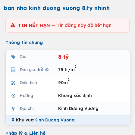
ban nha kinh duong vuong 8.ty nhinh
TIN HẾT HẠN
— Tin đăng này đã hết hạn.
Thông tin chung
8 tỷ
Giá
2
Đơn giá đất
75 tr/m
2
Diện tích
90m
Hướng
Không xác định
Địa chỉ
Kinh Dương Vương
Khu vực
›
Kinh Dương Vương
Pháp lý & Liên hệ