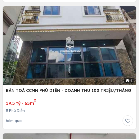
4
BÁN TOÀ CCMN PHÚ DIỄN - DOANH THU 100 TRIỆU/THÁNG
2
19.5 tỷ
·
65m
Phú Diễn
hôm qua