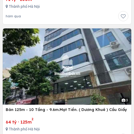
Thành phố Hà Nội
hôm qua
3
Bán 125m - 10 Tầng - 9.6m.Mạt Tiền. ( Dương Khuê ) Cầu Giấy
2
64 tỷ
·
125m
Thành phố Hà Nội