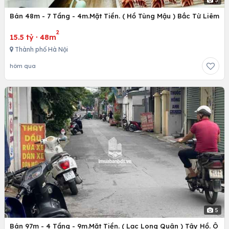
5
Bán 48m - 7 Tầng - 4m.Mặt Tiền. ( Hồ Tùng Mậu ) Bắc Từ Liêm
2
15.5 tỷ
·
48m
Thành phố Hà Nội
hôm qua
5
Bán 97m - 4 Tầng - 9m.Mặt Tiền. ( Lạc Long Quân ) Tây Hồ. Ô