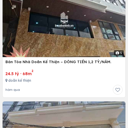
5
Bán Tòa Nhà Doãn Kế Thiện – DÒNG TIỀN 1,2 TỶ/NĂM.
2
24.5 tỷ
·
68m
doãn kế thiện
hôm qua