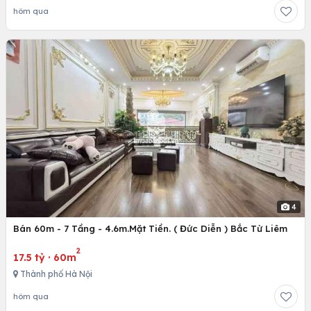
hôm qua
4
Bán 60m - 7 Tầng - 4.6m.Mặt Tiền. ( Đức Diễn ) Bắc Từ Liêm
2
17.5 tỷ
·
60m
Thành phố Hà Nội
hôm qua