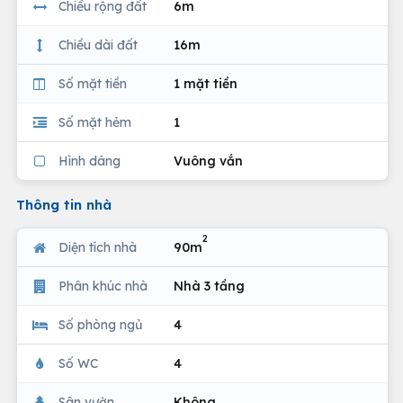
Chiều rộng đất
6m
Chiều dài đất
16m
Số mặt tiền
1 mặt tiền
Số mặt hẻm
1
Hình dáng
Vuông vắn
Thông tin nhà
2
Diện tích nhà
90m
Phân khúc nhà
Nhà 3 tầng
Số phòng ngủ
4
Số WC
4
Sân vườn
Không