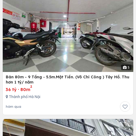
5
Bán 80m - 9 Tầng - 5.5m.Mặt Tiền. (Võ Chí Công ) Tây Hồ. Thu
hơn 1 tỷ/ năm
2
36 tỷ
·
80m
Thành phố Hà Nội
hôm qua