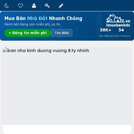
Mua Bán
Nhà Đất
Nhanh Chóng
Kênh bất động sản miễn phí, uy tín
38K+
34
+ Đăng tin miễn phí
Tìm BĐS
TIN ĐĂNG
TỈNH THÀNH