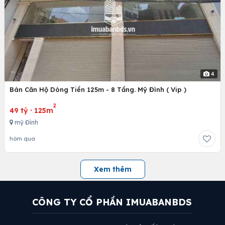
4
Bán Căn Hộ Dòng Tiền 125m - 8 Tầng. Mỹ Đình ( Vip )
2
49 tỷ
·
125m
mỹ Đình
hôm qua
Xem thêm
CÔNG TY CỔ PHẦN IMUABANBDS