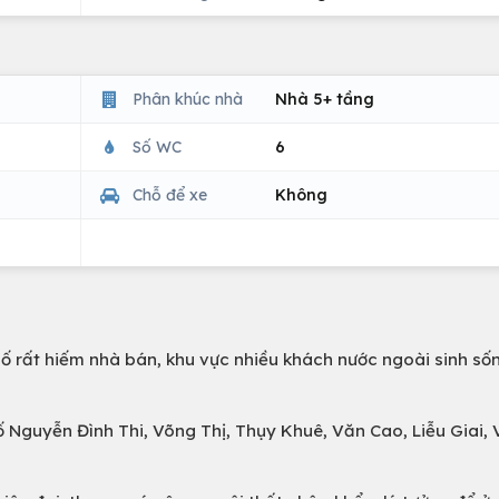
Phân khúc nhà
Nhà 5+ tầng
Số WC
6
Chỗ để xe
Không
hố rất hiếm nhà bán, khu vực nhiều khách nước ngoài sinh sốn
ố Nguyễn Đình Thi, Võng Thị, Thụy Khuê, Văn Cao, Liễu Giai, 