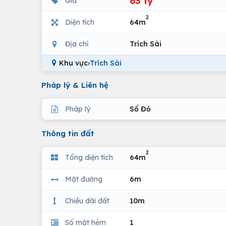
63 tỷ
Giá
2
Diện tích
64m
Địa chỉ
Trích Sài
Khu vực
›
Trích Sài
Pháp lý & Liên hệ
Pháp lý
Sổ Đỏ
Thông tin đất
2
Tổng diện tích
64m
Mặt đường
6m
Chiều dài đất
10m
Số mặt hẻm
1