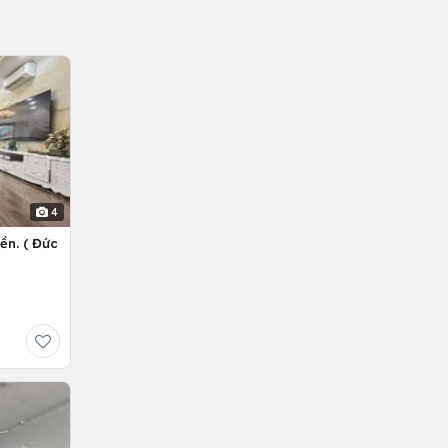
4
ền. ( Đức