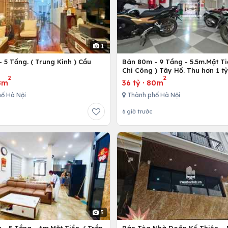
1
 5 Tầng. ( Trung Kính ) Cầu
Bán 80m - 9 Tầng - 5.5m.Mặt Ti
ô
Chí Công ) Tây Hồ. Thu hơn 1 t
2
2
8m
36 tỷ
·
80m
ố Hà Nội
Thành phố Hà Nội
6 giờ trước
5
- 5 Tầng - 6m.Mặt Tiền. ( Trần
Bán Tòa Nhà Doãn Kế Thiện 