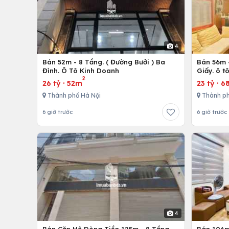
4
Bán 52m - 8 Tầng. ( Đường Bưởi ) Ba
Bán 56m -
Đình. Ô Tô Kinh Doanh
Giấy. ô t
2
26 tỷ
·
52m
23 tỷ
·
6
Thành phố Hà Nội
Thành ph
6 giờ trước
6 giờ trước
4
Bán Căn Hộ Dòng Tiền 125m - 8 Tầng.
Bán 106m 