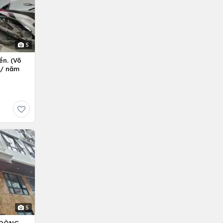
5
ền. (Võ
ỷ/ năm
5
– DÒNG