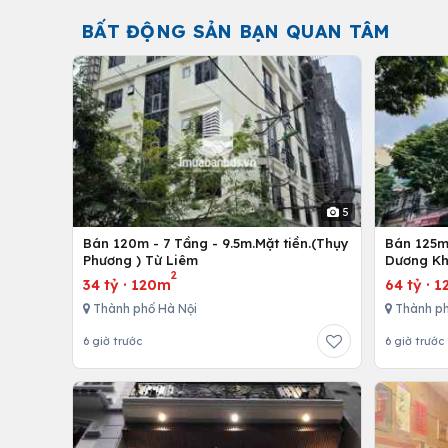
BẤT ĐỘNG SẢN BẠN QUAN TÂM
5
Bán 120m - 7 Tầng - 9.5m.Mặt tiền.(Thụy
Bán 125m 
Phương ) Từ Liêm
Dương Kh
2
34 tỷ
·
120m
64 tỷ
·
1
Thành phố Hà Nội
Thành ph
6 giờ trước
6 giờ trước