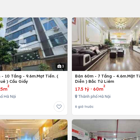
3
- 10 Tầng - 9.6m.Mạt Tiền. (
Bán 60m - 7 Tầng - 4.6m.Mặt Ti
uê ) Cầu Giấy
Diễn ) Bắc Từ Liêm
2
2
25m
17.5 tỷ
·
60m
ố Hà Nội
Thành phố Hà Nội
6 giờ trước