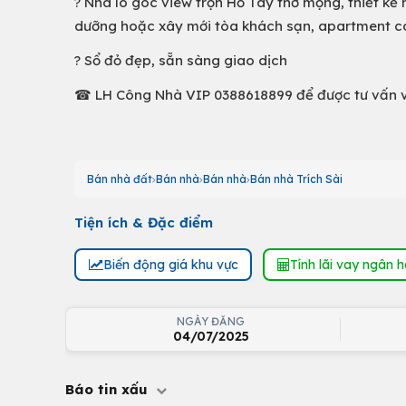
? Nhà lô góc view trọn Hồ Tây thơ mộng, thiết kế 
dưỡng hoặc xây mới tòa khách sạn, apartment c
? Sổ đỏ đẹp, sẵn sàng giao dịch
☎ LH Công Nhà VIP 0388618899 để được tư vấn 
Bán nhà đất
Bán nhà
Bán nhà
Bán nhà Trích Sài
Tiện ích & Đặc điểm
Biến động giá khu vực
Tính lãi vay ngân 
NGÀY ĐĂNG
04/07/2025
Báo tin xấu