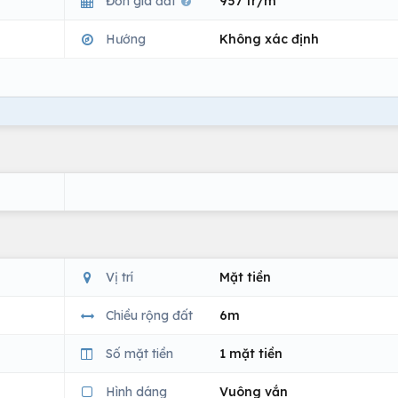
Đơn giá đất
957 tr/m
Hướng
Không xác định
Vị trí
Mặt tiền
Chiều rộng đất
6m
Số mặt tiền
1 mặt tiền
Hình dáng
Vuông vắn