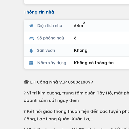
Thông tin nhà
2
Diện tích nhà
64m
Số phòng ngủ
6
Sân vườn
Không
Năm xây dựng
Không có thông tin
☎ LH Công Nhà VIP 0388618899
? Vị trí kim cương, trung tâm quận Tây Hồ, mặt p
doanh sầm uất ngày đêm
? Kết nối giao thông thuận tiện đến các tuyến ph
Công, Lạc Long Quân, Xuân La,...