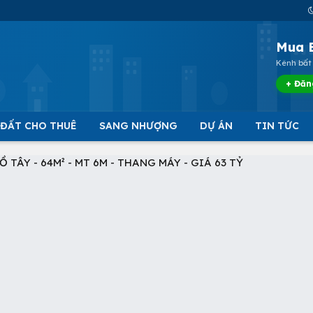
Mua 
Kênh bất 
+ Đăn
 ĐẤT CHO THUÊ
SANG NHƯỢNG
DỰ ÁN
TIN TỨC