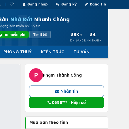
Đăng nhập
Đăng ký
Đăng tin
Bán
Nhà Đất
Nhanh Chóng
động sản miễn phí, uy tín
38K+
34
g tin miễn phí
Tìm BĐS
TIN ĐĂNG
TỈNH THÀNH
PHONG THUỶ
KIẾN TRÚC
TƯ VẤN
P
Phạm Thành Công
Nhắn tin
0388*** · Hiện số
Mua bán theo tỉnh