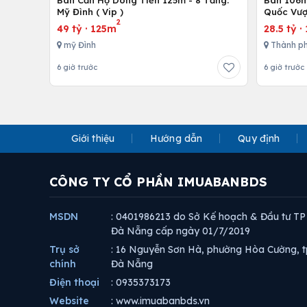
Mỹ Đình ( Vip )
Quốc Vượ
2
49 tỷ
·
125m
28.5 tỷ
·
mỹ Đình
Thành ph
6 giờ trước
6 giờ trước
Giới thiệu
Hướng dẫn
Quy định
CÔNG TY CỔ PHẦN IMUABANBDS
MSDN
: 0401986213 do Sở Kế hoạch & Đầu tư TP
Đà Nẵng cấp ngày 01/7/2019
Trụ sở
: 16 Nguyễn Sơn Hà, phường Hòa Cường, t
chính
Đà Nẵng
Điện thoại
: 0935373173
Website
: www.imuabanbds.vn