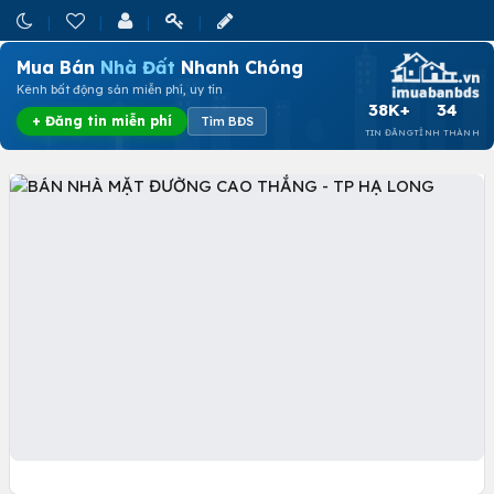
Mua Bán
Nhà Đất
Nhanh Chóng
Kênh bất động sản miễn phí, uy tín
38K+
34
+ Đăng tin miễn phí
Tìm BĐS
TIN ĐĂNG
TỈNH THÀNH