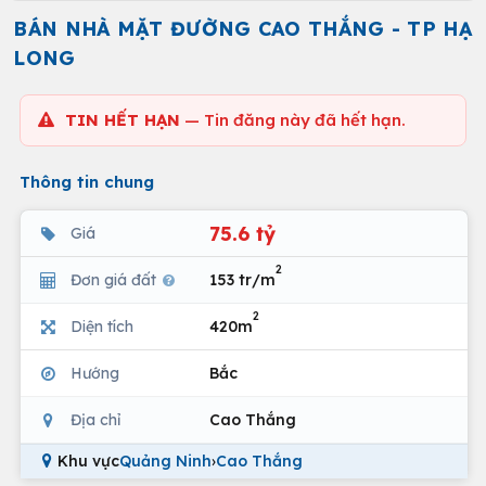
BÁN NHÀ MẶT ĐƯỜNG CAO THẮNG - TP HẠ
LONG
TIN HẾT HẠN
— Tin đăng này đã hết hạn.
Thông tin chung
75.6 tỷ
Giá
2
Đơn giá đất
153 tr/m
2
Diện tích
420m
Hướng
Bắc
Địa chỉ
Cao Thắng
Khu vực
Quảng Ninh
›
Cao Thắng