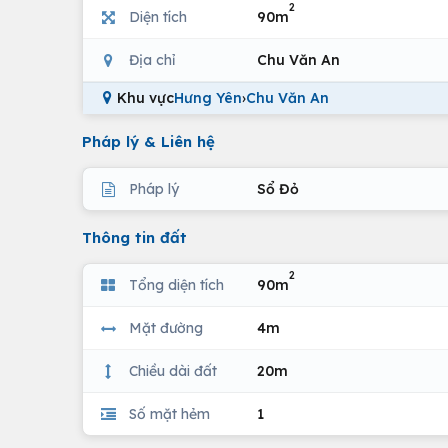
2
Diện tích
90m
Địa chỉ
Chu Văn An
Khu vực
Hưng Yên
›
Chu Văn An
Pháp lý & Liên hệ
Pháp lý
Sổ Đỏ
Thông tin đất
2
Tổng diện tích
90m
Mặt đường
4m
Chiều dài đất
20m
Số mặt hẻm
1