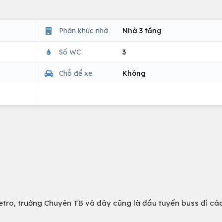
Phân khúc nhà
Nhà 3 tầng
Số WC
3
Chỗ để xe
Không
etro, trường Chuyên TB và đây cũng là đầu tuyến buss đi cá