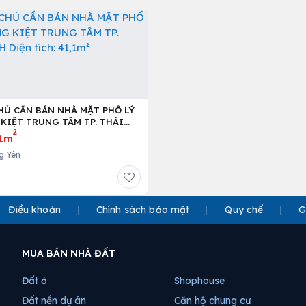
HỦ CẦN BÁN NHÀ MẶT PHỐ LÝ
KIỆT TRUNG TÂM TP. THÁI
2
 tích: 41,1m²
1m
g Yên
Điều khoản
Chính sách bảo mật
Quy chế
G
MUA BÁN NHÀ ĐẤT
Đất ở
Shophouse
Đất nền dự án
Căn hộ chung cư