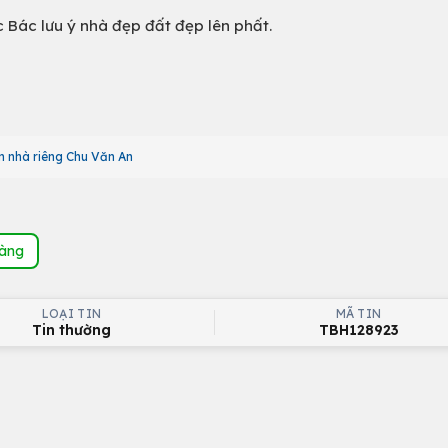
c Bác lưu ý nhà đẹp đất đẹp lên phất.
n nhà riêng Chu Văn An
hàng
LOẠI TIN
MÃ TIN
Tin thường
TBH128923