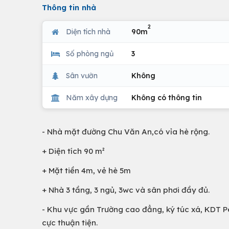
Thông tin nhà
2
Diện tích nhà
90m
Số phòng ngủ
3
Sân vườn
Không
Năm xây dựng
Không có thông tin
- Nhà mặt đường Chu Văn An,có vỉa hè rộng.
+ Diện tích 90 m²
+ Mặt tiền 4m, vẻ hè 5m
+ Nhà 3 tầng, 3 ngủ, 3wc và sân phơi đầy đủ.
- Khu vực gần Trường cao đẳng, ký túc xá, KDT P
cực thuận tiện.