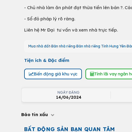
- Chủ nhà làm ăn phát đạt thừa tiền lên bán ?. Cá
- Sổ đỏ pháp lý rõ ràng.
Liên hệ Mr Đại tư vấn và xem nhà trực tiếp.
Mua nhà đất
Bán nhà riêng
Bán nhà riêng Tỉnh Hưng Yên
Bá
Tiện ích & Đặc điểm
Biến động giá khu vực
Tính lãi vay ngân 
NGÀY ĐĂNG
14/06/2024
Báo tin xấu
BẤT ĐỘNG SẢN BẠN QUAN TÂM