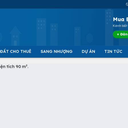
Mua 
Kênh bất 
+ Đăn
 ĐẤT CHO THUÊ
SANG NHƯỢNG
DỰ ÁN
TIN TỨC