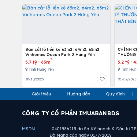
Bán cắt lỗ liền kề 63m2, 64m2, 65m2
CHÍNH C
Vinhomes Ocean Park 2 Hưng Yên
THƯỜNG 
2
BÌNH Diện
5.7 tỷ
·
63m
5.2 tỷ
·
4
Tỉnh Hưng Yên
Tỉnh Hưn
30/10/2025
01/09/2025
Giới thiệu
Hướng dẫn
Quy định
CÔNG TY CỔ PHẦN IMUABANBDS
MSDN
: 0401986213 do Sở Kế hoạch & Đầu tư TP
Đà Nẵng cấp ngày 01/7/2019