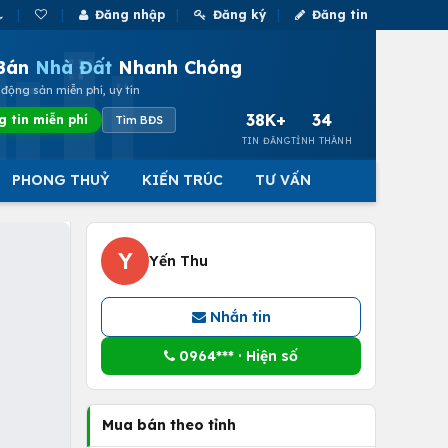
Đăng nhập
Đăng ký
Đăng tin
Bán
Nhà Đất
Nhanh Chóng
động sản miễn phí, uy tín
38K+
34
g tin miễn phí
Tìm BĐS
TIN ĐĂNG
TỈNH THÀNH
PHONG THUỶ
KIẾN TRÚC
TƯ VẤN
Y
Yến Thu
Nhắn tin
0964*** · Hiện số
Mua bán theo tỉnh