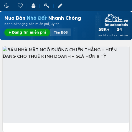
Mua Bán
Nhà Đất
Nhanh Chóng
Kênh bất động sản miễn phí, uy tín
38K+
34
+ Đăng tin miễn phí
Tìm BĐS
TIN ĐĂNG
TỈNH THÀNH