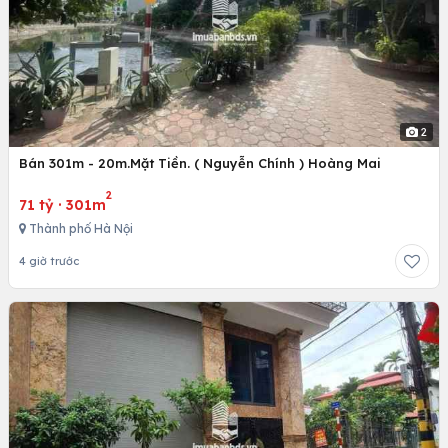
2
Bán 301m - 20m.Mặt Tiền. ( Nguyễn Chính ) Hoàng Mai
2
71 tỷ
·
301m
Thành phố Hà Nội
4 giờ trước