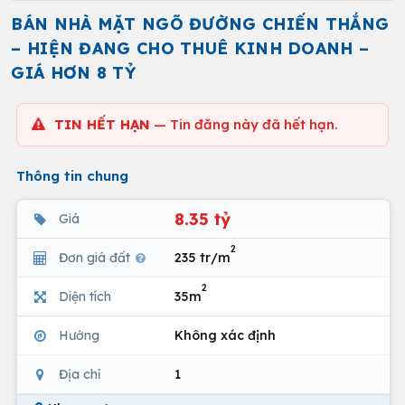
BÁN NHÀ MẶT NGÕ ĐƯỜNG CHIẾN THẮNG
– HIỆN ĐANG CHO THUÊ KINH DOANH –
GIÁ HƠN 8 TỶ
TIN HẾT HẠN
— Tin đăng này đã hết hạn.
Thông tin chung
8.35 tỷ
Giá
2
Đơn giá đất
235 tr/m
2
Diện tích
35m
Hướng
Không xác định
Địa chỉ
1