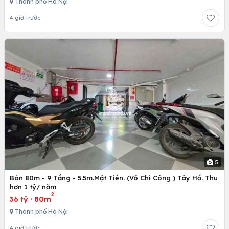
Thành phố Hà Nội
4 giờ trước
5
Bán 80m - 9 Tầng - 5.5m.Mặt Tiền. (Võ Chí Công ) Tây Hồ. Thu
hơn 1 tỷ/ năm
2
36 tỷ
·
80m
Thành phố Hà Nội
4 giờ trước