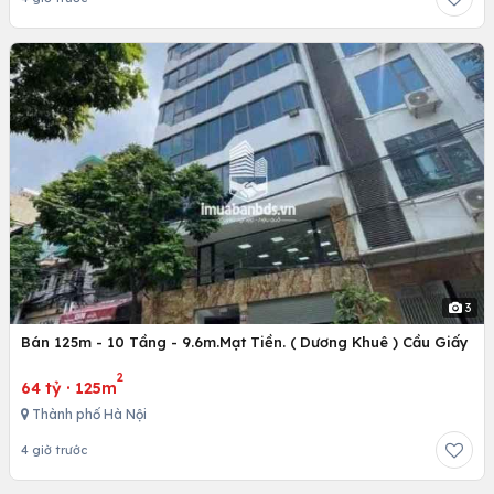
3
Bán 125m - 10 Tầng - 9.6m.Mạt Tiền. ( Dương Khuê ) Cầu Giấy
2
64 tỷ
·
125m
Thành phố Hà Nội
4 giờ trước