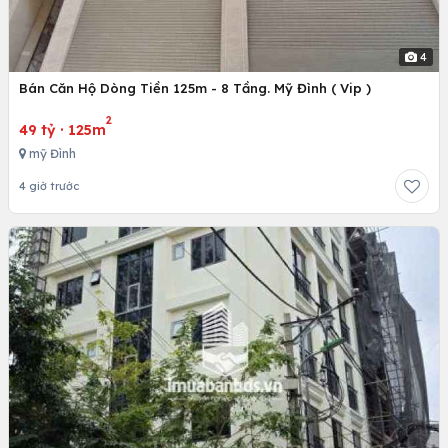
4
Bán Căn Hộ Dòng Tiền 125m - 8 Tầng. Mỹ Đình ( Vip )
2
49 tỷ
·
125m
mỹ Đình
4 giờ trước