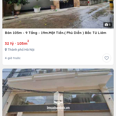
5
Bán 105m - 9 Tầng - 19m.Mặt Tiền.( Phú Diễn ) Bắc Từ Liêm
2
32 tỷ
·
105m
Thành phố Hà Nội
4 giờ trước