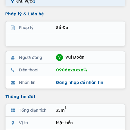
Khu vực
›
1
Pháp lý & Liên hệ
Pháp lý
Sổ Đỏ
Vui Đoàn
Người đăng
V
0906xxxxxx🔍
Điện thoại
Nhắn tin
Đăng nhập để nhắn tin
Thông tin đất
2
Tổng diện tích
35m
Vị trí
Mặt tiền