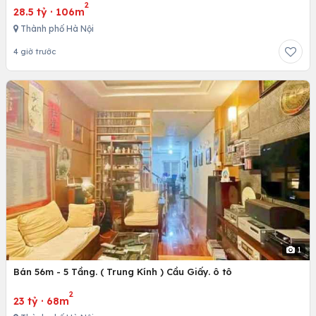
2
28.5 tỷ
·
106m
Thành phố Hà Nội
4 giờ trước
1
Bán 56m - 5 Tầng. ( Trung Kính ) Cầu Giấy. ô tô
2
23 tỷ
·
68m