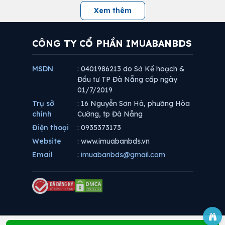
Xem thêm
CÔNG TY CỔ PHẦN IMUABANBDS
MSDN
: 0401986213 do Sở Kế hoạch &
Đầu tư TP Đà Nẵng cấp ngày
01/7/2019
Trụ sở
: 16 Nguyễn Sơn Hà, phường Hòa
chính
Cường, tp Đà Nẵng
Điện thoại
: 0935373173
Website
: www.imuabanbds.vn
Email
:
imuabanbds@gmail.com