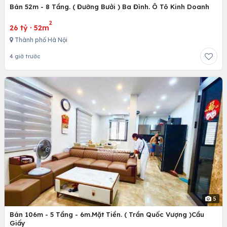
Bán 52m - 8 Tầng. ( Đường Bưởi ) Ba Đình. Ô Tô Kinh Doanh
2
26 tỷ
·
52m
Thành phố Hà Nội
4 giờ trước
5
Bán 106m - 5 Tầng - 6m.Mặt Tiền. ( Trần Quốc Vượng )Cầu
Giấy