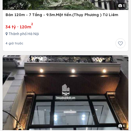
5
Bán 120m - 7 Tầng - 9.5m.Mặt tiền.(Thụy Phương ) Từ Liêm
2
34 tỷ
·
120m
Thành phố Hà Nội
4 giờ trước
4