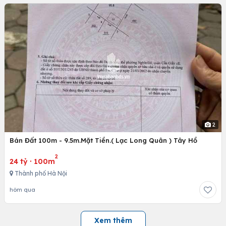
2
Bán Đất 100m - 9.5m.Mặt Tiền.( Lạc Long Quân ) Tây Hồ
2
24 tỷ
·
100m
Thành phố Hà Nội
hôm qua
Xem thêm