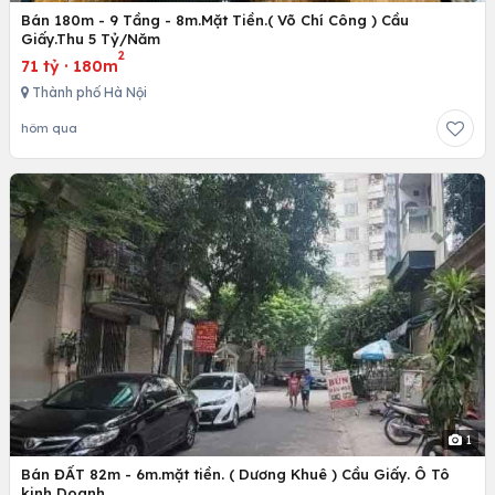
Bán 180m - 9 Tầng - 8m.Mặt Tiền.( Võ Chí Công ) Cầu
Giấy.Thu 5 Tỷ/Năm
2
71 tỷ
·
180m
Thành phố Hà Nội
hôm qua
1
Bán ĐẤT 82m - 6m.mặt tiền. ( Dương Khuê ) Cầu Giấy. Ô Tô
kinh Doanh