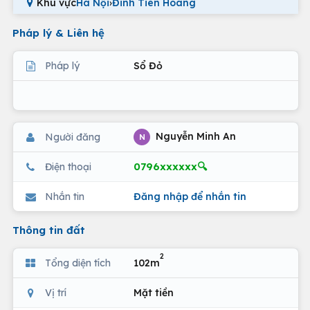
Khu vực
Hà Nội
›
Đinh Tiên Hoàng
Pháp lý & Liên hệ
Pháp lý
Sổ Đỏ
Nguyễn Minh An
Người đăng
N
0796xxxxxx🔍
Điện thoại
Nhắn tin
Đăng nhập để nhắn tin
Thông tin đất
2
Tổng diện tích
102m
Vị trí
Mặt tiền