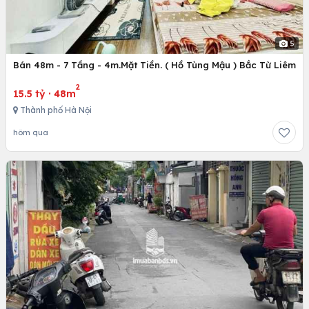
5
Bán 48m - 7 Tầng - 4m.Mặt Tiền. ( Hồ Tùng Mậu ) Bắc Từ Liêm
2
15.5 tỷ
·
48m
Thành phố Hà Nội
hôm qua