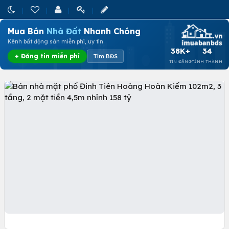
Mua Bán
Nhà Đất
Nhanh Chóng
Kênh bất động sản miễn phí, uy tín
38K+
34
+ Đăng tin miễn phí
Tìm BĐS
TIN ĐĂNG
TỈNH THÀNH