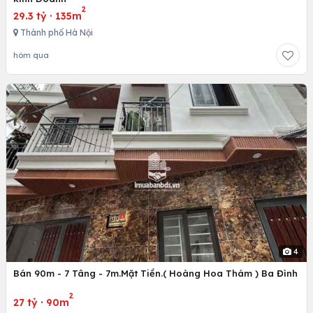
2
29.3 tỷ
·
135m
Thành phố Hà Nội
hôm qua
4
Bán 90m - 7 Tâng - 7m.Mặt Tiền.( Hoàng Hoa Thám ) Ba Đình
2
27 tỷ
·
90m