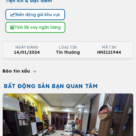
Tiện ích & Đặc điểm
Biến động giá khu vực
Tính lãi vay ngân hàng
NGÀY ĐĂNG
LOẠI TIN
MÃ TIN
14/01/2024
Tin thường
HNI121944
Báo tin xấu
BẤT ĐỘNG SẢN BẠN QUAN TÂM