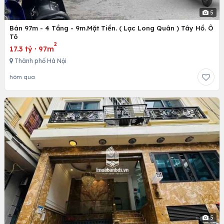
5
Bán 97m - 4 Tầng - 9m.Mặt Tiền. ( Lạc Long Quân ) Tây Hồ. Ô
Tô
2
17.3 tỷ
·
97m
Thành phố Hà Nội
hôm qua
5