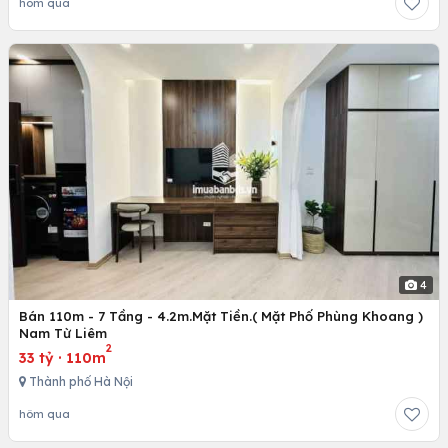
hôm qua
4
Bán 110m - 7 Tầng - 4.2m.Mặt Tiền.( Mặt Phố Phùng Khoang )
Nam Từ Liêm
2
33 tỷ
·
110m
Thành phố Hà Nội
hôm qua