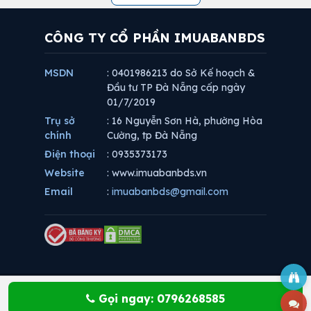
CÔNG TY CỔ PHẦN IMUABANBDS
MSDN
: 0401986213 do Sở Kế hoạch &
Đầu tư TP Đà Nẵng cấp ngày
01/7/2019
Trụ sở
: 16 Nguyễn Sơn Hà, phường Hòa
chính
Cường, tp Đà Nẵng
Điện thoại
: 0935373173
Website
: www.imuabanbds.vn
Email
:
imuabanbds@gmail.com
Gọi ngay: 0796268585