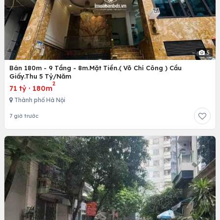
5
Bán 180m - 9 Tầng - 8m.Mặt Tiền.( Võ Chí Công ) Cầu
Giấy.Thu 5 Tỷ/Năm
2
71 tỷ
·
180m
Thành phố Hà Nội
7 giờ trước