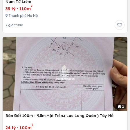
Nam Từ Liêm
2
33 tỷ
·
110m
Thành phố Hà Nội
7 giờ trước
2
Bán Đất 100m - 9.5m.Mặt Tiền.( Lạc Long Quân ) Tây Hồ
2
24 tỷ
·
100m