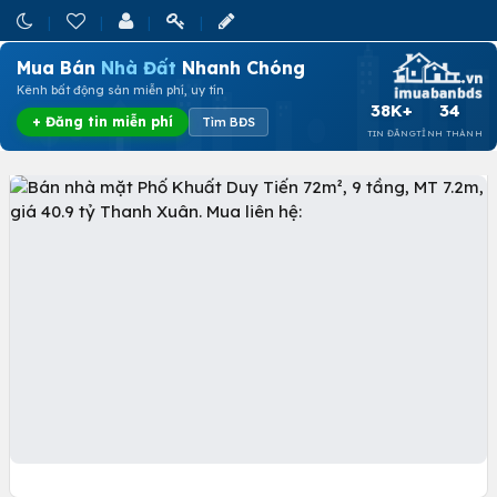
Mua Bán
Nhà Đất
Nhanh Chóng
Kênh bất động sản miễn phí, uy tín
38K+
34
+ Đăng tin miễn phí
Tìm BĐS
TIN ĐĂNG
TỈNH THÀNH