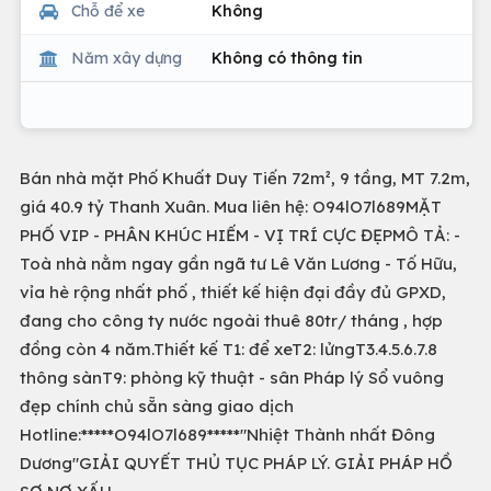
Chỗ để xe
Không
Năm xây dựng
Không có thông tin
Bán nhà mặt Phố Khuất Duy Tiến 72m², 9 tầng, MT 7.2m,
giá 40.9 tỷ Thanh Xuân. Mua liên hệ: O94lO7l689MẶT
PHỐ VIP - PHÂN KHÚC HIẾM - VỊ TRÍ CỰC ĐẸPMÔ TẢ: -
Toà nhà nằm ngay gần ngã tư Lê Văn Lương - Tố Hữu,
vỉa hè rộng nhất phố , thiết kế hiện đại đầy đủ GPXD,
đang cho công ty nước ngoài thuê 80tr/ tháng , hợp
đồng còn 4 năm.Thiết kế T1: để xeT2: lửngT3.4.5.6.7.8
thông sànT9: phòng kỹ thuật - sân Pháp lý Sổ vuông
đẹp chính chủ sẵn sàng giao dịch
Hotline:*****O94lO7l689*****"Nhiệt Thành nhất Đông
Dương"GIẢI QUYẾT THỦ TỤC PHÁP LÝ. GIẢI PHÁP HỒ