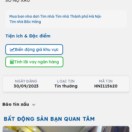
SƠ NỢ XẤU
Mua ban nha dat
Tìm nhà
Tìm nhà Thành phố Hà Nội
Tìm nhà Bắc Hồng
Tiện ích & Đặc điểm
Biến động giá khu vực
Tính lãi vay ngân hàng
NGÀY ĐĂNG
LOẠI TIN
MÃ TIN
30/09/2023
Tin thường
HNI115620
Báo tin xấu
BẤT ĐỘNG SẢN BẠN QUAN TÂM