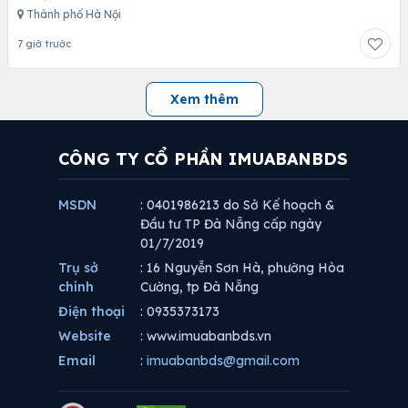
Thành phố Hà Nội
7 giờ trước
Xem thêm
CÔNG TY CỔ PHẦN IMUABANBDS
MSDN
: 0401986213 do Sở Kế hoạch &
Đầu tư TP Đà Nẵng cấp ngày
01/7/2019
Trụ sở
: 16 Nguyễn Sơn Hà, phường Hòa
chính
Cường, tp Đà Nẵng
Điện thoại
: 0935373173
Website
: www.imuabanbds.vn
Email
:
imuabanbds@gmail.com