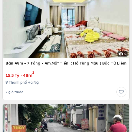
5
Bán 48m - 7 Tầng - 4m.Mặt Tiền. ( Hồ Tùng Mậu ) Bắc Từ Liêm
2
15.5 tỷ
·
48m
Thành phố Hà Nội
7 giờ trước