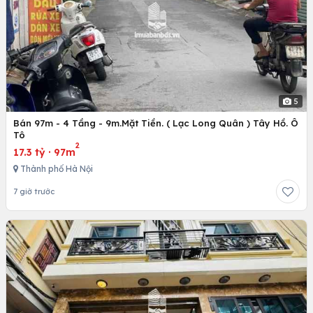
5
Bán 97m - 4 Tầng - 9m.Mặt Tiền. ( Lạc Long Quân ) Tây Hồ. Ô
Tô
2
17.3 tỷ
·
97m
Thành phố Hà Nội
7 giờ trước