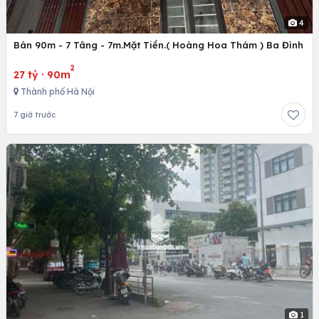
4
Bán 90m - 7 Tâng - 7m.Mặt Tiền.( Hoàng Hoa Thám ) Ba Đình
2
27 tỷ
·
90m
Thành phố Hà Nội
7 giờ trước
1