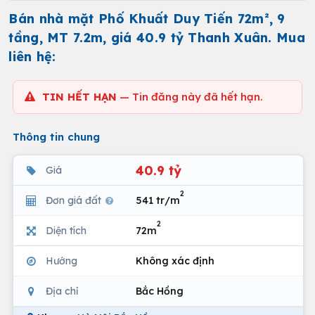
Bán nhà mặt Phố Khuất Duy Tiến 72m², 9
tầng, MT 7.2m, giá 40.9 tỷ Thanh Xuân. Mua
liên hệ:
TIN HẾT HẠN
— Tin đăng này đã hết hạn.
Thông tin chung
40.9 tỷ
Giá
2
Đơn giá đất
541 tr/m
2
Diện tích
72m
Hướng
Không xác định
Địa chỉ
Bắc Hồng