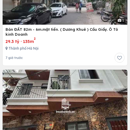
1
Bán ĐẤT 82m - 6m.mặt tiền. ( Dương Khuê ) Cầu Giấy. Ô Tô
kinh Doanh
2
29.3 tỷ
·
135m
Thành phố Hà Nội
7 giờ trước