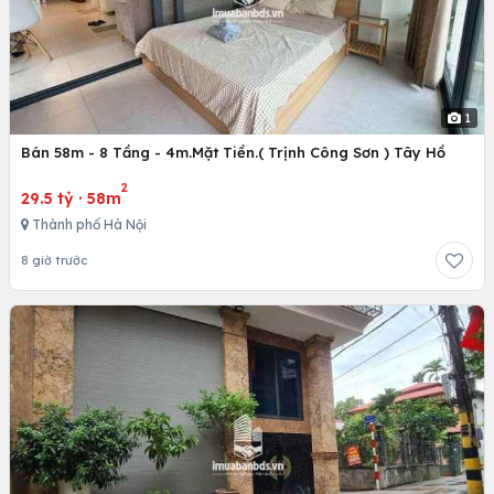
1
Bán 58m - 8 Tầng - 4m.Mặt Tiền.( Trịnh Công Sơn ) Tây Hồ
2
29.5 tỷ
·
58m
Thành phố Hà Nội
8 giờ trước