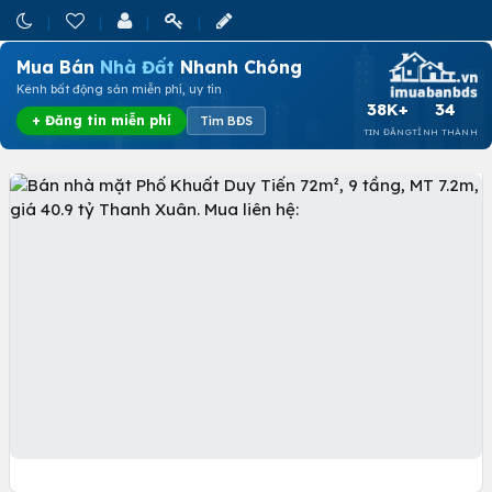
Mua Bán
Nhà Đất
Nhanh Chóng
Kênh bất động sản miễn phí, uy tín
38K+
34
+ Đăng tin miễn phí
Tìm BĐS
TIN ĐĂNG
TỈNH THÀNH