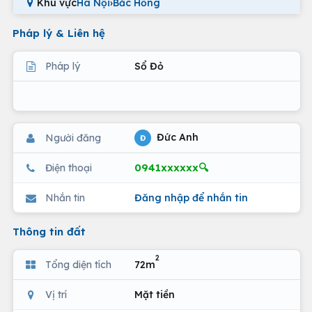
Khu vực
Hà Nội
›
Bắc Hồng
Pháp lý & Liên hệ
Pháp lý
Sổ Đỏ
Đức Anh
Người đăng
Đ
0941xxxxxx🔍
Điện thoại
Nhắn tin
Đăng nhập để nhắn tin
Thông tin đất
2
Tổng diện tích
72m
Vị trí
Mặt tiền