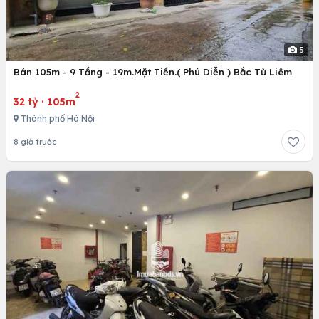
5
Bán 105m - 9 Tầng - 19m.Mặt Tiền.( Phú Diễn ) Bắc Từ Liêm
2
32 tỷ
·
105m
Thành phố Hà Nội
8 giờ trước