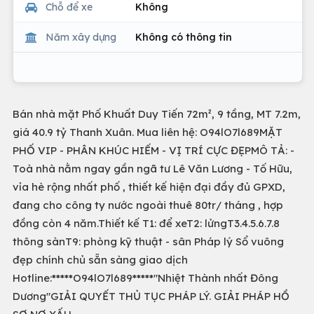
Chỗ để xe
Không
Năm xây dựng
Không có thông tin
Bán nhà mặt Phố Khuất Duy Tiến 72m², 9 tầng, MT 7.2m,
giá 40.9 tỷ Thanh Xuân. Mua liên hệ: O94lO7l689MẶT
PHỐ VIP - PHÂN KHÚC HIẾM - VỊ TRÍ CỰC ĐẸPMÔ TẢ: -
Toà nhà nằm ngay gần ngã tư Lê Văn Lương - Tố Hữu,
vỉa hè rộng nhất phố , thiết kế hiện đại đầy đủ GPXD,
đang cho công ty nước ngoài thuê 80tr/ tháng , hợp
đồng còn 4 năm.Thiết kế T1: để xeT2: lửngT3.4.5.6.7.8
thông sànT9: phòng kỹ thuật - sân Pháp lý Sổ vuông
đẹp chính chủ sẵn sàng giao dịch
Hotline:*****O94lO7l689*****"Nhiệt Thành nhất Đông
Dương"GIẢI QUYẾT THỦ TỤC PHÁP LÝ. GIẢI PHÁP HỒ