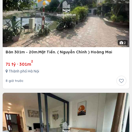
2
Bán 301m - 20m.Mặt Tiền. ( Nguyễn Chính ) Hoàng Mai
2
71 tỷ
·
301m
Thành phố Hà Nội
8 giờ trước