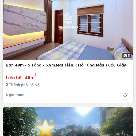
3
Bán 48m - 5 Tầng - 3.9m.Mặt Tiền. ( Hồ Tùng Mậu ) Cầu Giấy
2
Liên hệ
·
48m
Thành phố Hà Nội
8 giờ trước