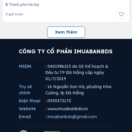
Thành phố Hà Nội
8 giờ trước
Xem thêm
CÔNG TY CỔ PHẦN IMUABANBDS
MSDN
: 0401986213 do Sở Kế hoạch &
Đầu tư TP Đà Nẵng cấp ngày
01/7/2019
Trụ sở
: 16 Nguyễn Sơn Hà, phường Hòa
chính
Cường, tp Đà Nẵng
Điện thoại
: 0935373173
Website
: www.imuabanbds.vn
Email
:
imuabanbds@gmail.com