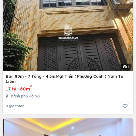
4
Bán 80m - 7 Tầng - 4.5m.Mặt Tiền.( Phương Canh ) Nam Từ
Liêm
2
17 tỷ
·
80m
Thành phố Hà Nội
8 giờ trước