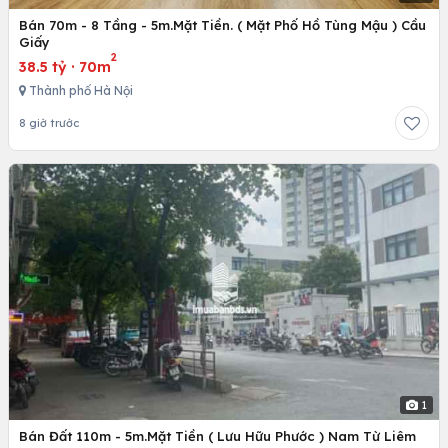
Bán 70m - 8 Tầng - 5m.Mặt Tiền. ( Mặt Phố Hồ Tùng Mậu ) Cầu
Giấy
2
38.5 tỷ
·
70m
Thành phố Hà Nội
8 giờ trước
1
Bán Đất 110m - 5m.Mặt Tiền ( Lưu Hữu Phước ) Nam Từ Liêm