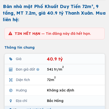
Bán nhà mặt Phố Khuất Duy Tiến 72m², 9
tầng, MT 7.2m, giá 40.9 tỷ Thanh Xuân. Mua
liên hệ:
TIN HẾT HẠN
— Tin đăng này đã hết hạn.
Thông tin chung
40.9 tỷ
Giá
2
Đơn giá đất
541 tr/m
2
Diện tích
72m
Hướng
Không xác định
Địa chỉ
Bắc Hồng