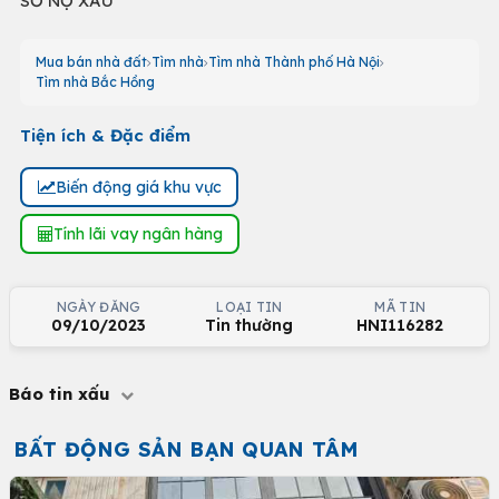
SƠ NỢ XẤU
Mua bán nhà đất
Tìm nhà
Tìm nhà Thành phố Hà Nội
Tìm nhà Bắc Hồng
Tiện ích & Đặc điểm
Biến động giá khu vực
Tính lãi vay ngân hàng
NGÀY ĐĂNG
LOẠI TIN
MÃ TIN
09/10/2023
Tin thường
HNI116282
Báo tin xấu
BẤT ĐỘNG SẢN BẠN QUAN TÂM