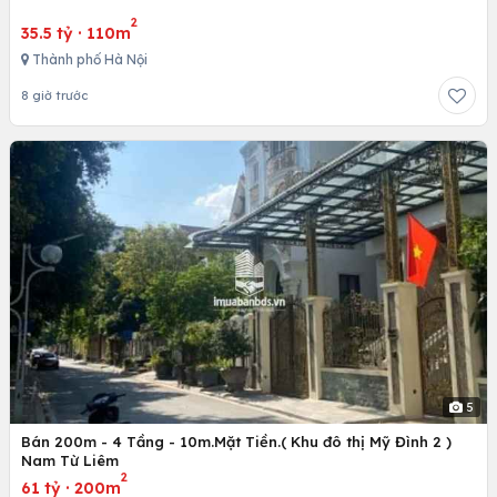
2
35.5 tỷ
·
110m
Thành phố Hà Nội
8 giờ trước
5
Bán 200m - 4 Tầng - 10m.Mặt Tiền.( Khu đô thị Mỹ Đình 2 )
Nam Từ Liêm
2
61 tỷ
·
200m