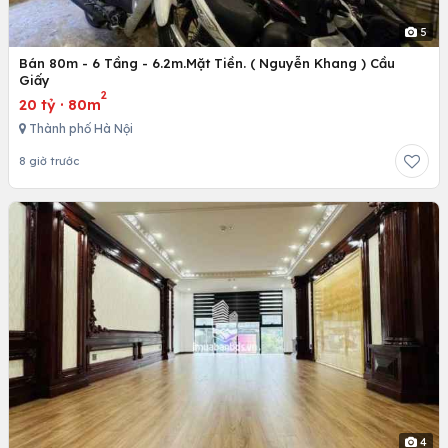
5
Bán 80m - 6 Tầng - 6.2m.Mặt Tiền. ( Nguyễn Khang ) Cầu
Giấy
2
20 tỷ
·
80m
Thành phố Hà Nội
8 giờ trước
4