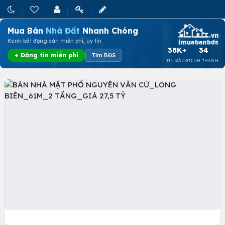
Mua Bán
Nhà Đất
Nhanh Chóng
Kênh bất động sản miễn phí, uy tín
38K+
34
+ Đăng tin miễn phí
Tìm BĐS
TIN ĐĂNG
TỈNH THÀNH