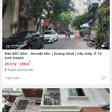
1
Bán ĐẤT 82m - 6m.mặt tiền. ( Dương Khuê ) Cầu Giấy. Ô Tô
kinh Doanh
2
29.3 tỷ
·
135m
Thành phố Hà Nội
1 giờ trước