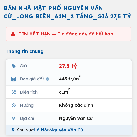
BÁN NHÀ MẶT PHỐ NGUYÊN VĂN
CỪ_LONG BIÊN_61M_2 TẦNG_GIÁ 27,5 TỶ
TIN HẾT HẠN
— Tin đăng này đã hết hạn.
Thông tin chung
27.5 tỷ
Giá
2
Đơn giá đất
445 tr/m
2
Diện tích
61m
Hướng
Không xác định
Địa chỉ
Nguyễn Văn Cừ
Khu vực
Hà Nội
›
Nguyễn Văn Cừ