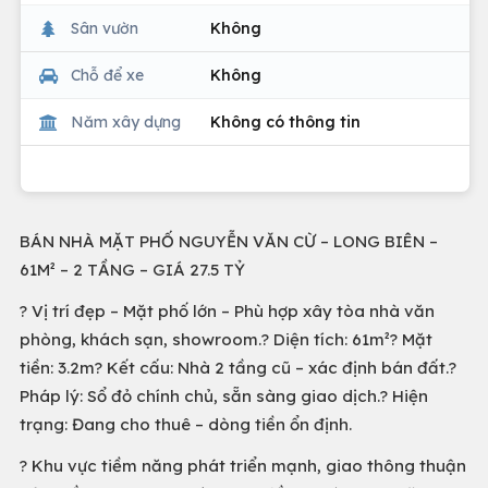
Sân vườn
Không
Chỗ để xe
Không
Năm xây dựng
Không có thông tin
BÁN NHÀ MẶT PHỐ NGUYỄN VĂN CỪ – LONG BIÊN –
61M² – 2 TẦNG – GIÁ 27.5 TỶ
? Vị trí đẹp – Mặt phố lớn – Phù hợp xây tòa nhà văn
phòng, khách sạn, showroom.? Diện tích: 61m²? Mặt
tiền: 3.2m? Kết cấu: Nhà 2 tầng cũ – xác định bán đất.?
Pháp lý: Sổ đỏ chính chủ, sẵn sàng giao dịch.? Hiện
trạng: Đang cho thuê – dòng tiền ổn định.
? Khu vực tiềm năng phát triển mạnh, giao thông thuận