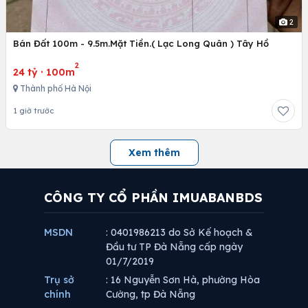
2
Bán Đất 100m - 9.5m.Mặt Tiền.( Lạc Long Quân ) Tây Hồ
2
24 tỷ
·
100m
Thành phố Hà Nội
1 giờ trước
Xem thêm
CÔNG TY CỔ PHẦN IMUABANBDS
MSDN
: 0401986213 do Sở Kế hoạch &
Đầu tư TP Đà Nẵng cấp ngày
01/7/2019
Trụ sở
: 16 Nguyễn Sơn Hà, phường Hòa
chính
Cường, tp Đà Nẵng