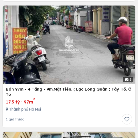
5
Bán 97m - 4 Tầng - 9m.Mặt Tiền. ( Lạc Long Quân ) Tây Hồ. Ô
Tô
2
17.3 tỷ
·
97m
Thành phố Hà Nội
1 giờ trước