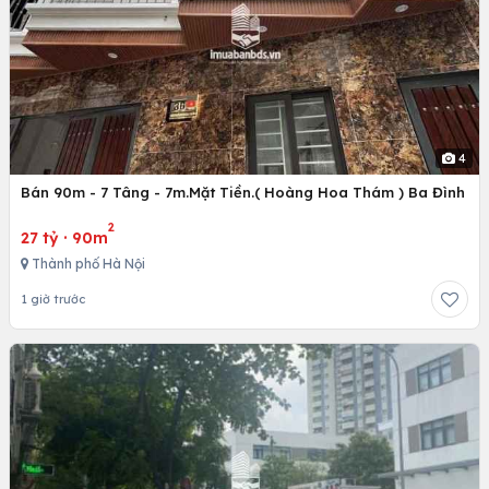
4
Bán 90m - 7 Tâng - 7m.Mặt Tiền.( Hoàng Hoa Thám ) Ba Đình
2
27 tỷ
·
90m
Thành phố Hà Nội
1 giờ trước