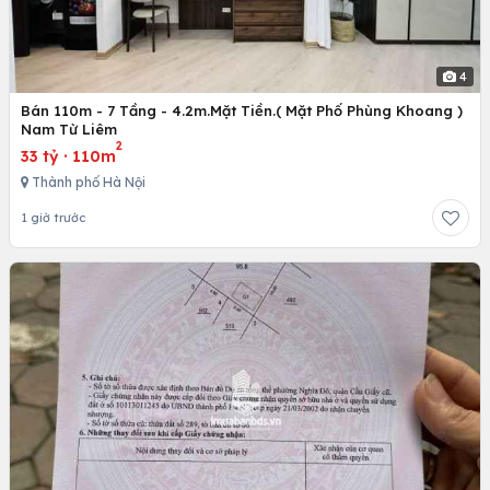
4
Bán 110m - 7 Tầng - 4.2m.Mặt Tiền.( Mặt Phố Phùng Khoang )
Nam Từ Liêm
2
33 tỷ
·
110m
Thành phố Hà Nội
1 giờ trước