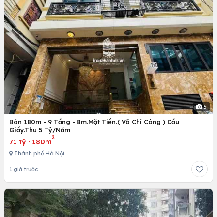
5
Bán 180m - 9 Tầng - 8m.Mặt Tiền.( Võ Chí Công ) Cầu
Giấy.Thu 5 Tỷ/Năm
2
71 tỷ
·
180m
Thành phố Hà Nội
1 giờ trước