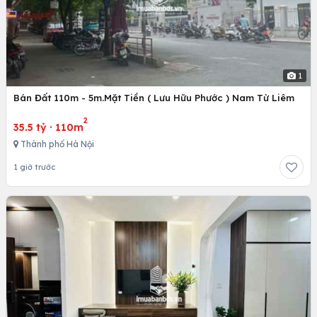
1
Bán Đất 110m - 5m.Mặt Tiền ( Lưu Hữu Phước ) Nam Từ Liêm
2
35.5 tỷ
·
110m
Thành phố Hà Nội
1 giờ trước