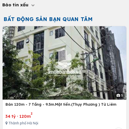
Báo tin xấu
BẤT ĐỘNG SẢN BẠN QUAN TÂM
5
Bán 120m - 7 Tầng - 9.5m.Mặt tiền.(Thụy Phương ) Từ Liêm
2
34 tỷ
·
120m
Thành phố Hà Nội