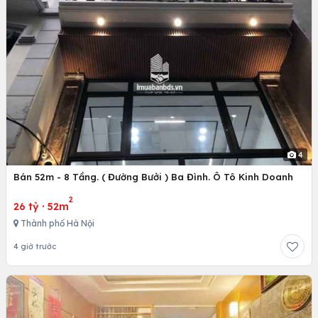
4
Bán 52m - 8 Tầng. ( Đường Bưởi ) Ba Đình. Ô Tô Kinh Doanh
2
26 tỷ
·
52m
Thành phố Hà Nội
4 giờ trước