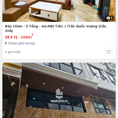
5
Bán 106m - 5 Tầng - 6m.Mặt Tiền. ( Trần Quốc Vượng )Cầu
Giấy
2
28.5 tỷ
·
106m
Thành phố Hà Nội
5 giờ trước