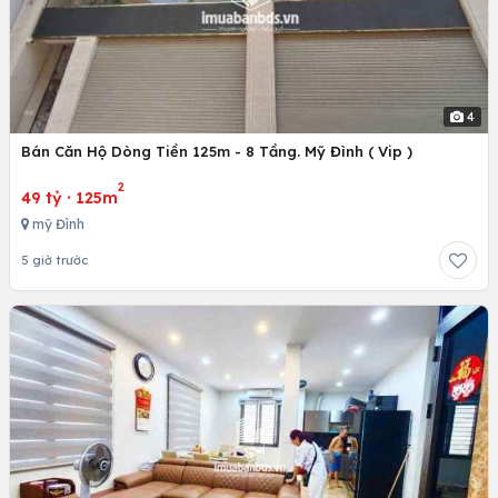
4
Bán Căn Hộ Dòng Tiền 125m - 8 Tầng. Mỹ Đình ( Vip )
2
49 tỷ
·
125m
mỹ Đình
5 giờ trước