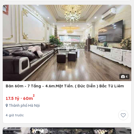
4
Bán 60m - 7 Tầng - 4.6m.Mặt Tiền. ( Đức Diễn ) Bắc Từ Liêm
2
17.5 tỷ
·
60m
Thành phố Hà Nội
4 giờ trước