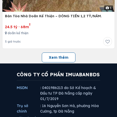
5
Bán Tòa Nhà Doãn Kế Thiện – DÒNG TIỀN 1,2 TỶ/NĂM.
2
24.5 tỷ
·
68m
doãn kế thiện
5 giờ trước
Xem thêm
CÔNG TY CỔ PHẦN IMUABANBDS
MSDN
: 0401986213 do Sở Kế hoạch &
Đầu tư TP Đà Nẵng cấp ngày
01/7/2019
Trụ sở
: 16 Nguyễn Sơn Hà, phường Hòa
chính
Cường, tp Đà Nẵng