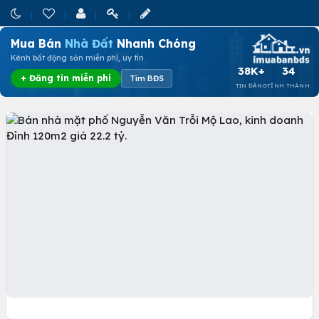
Mua Bán
Nhà Đất
Nhanh Chóng
Kênh bất động sản miễn phí, uy tín
38K+
34
+ Đăng tin miễn phí
Tìm BĐS
TIN ĐĂNG
TỈNH THÀNH