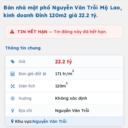
Bán nhà mặt phố Nguyễn Văn Trỗi Mộ Lao,
kinh doanh Đỉnh 120m2 giá 22.2 tỷ.
TIN HẾT HẠN
— Tin đăng này đã hết hạn.
Thông tin chung
22.2 tỷ
Giá
2
Đơn giá đất
171 tr/m
2
Diện tích
120m
Hướng
Không xác định
Địa chỉ
Nguyễn Văn Trỗi
Khu vực
›
Nguyễn Văn Trỗi