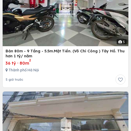
5
Bán 80m - 9 Tầng - 5.5m.Mặt Tiền. (Võ Chí Công ) Tây Hồ. Thu
hơn 1 tỷ/ năm
2
36 tỷ
·
80m
Thành phố Hà Nội
5 giờ trước