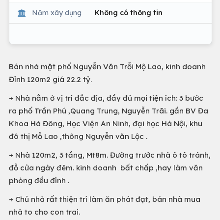
Năm xây dựng
Không có thông tin
Bán nhà mặt phố Nguyễn Văn Trỗi Mộ Lao, kinh doanh
Đỉnh 120m2 giá 22.2 tỷ.
+ Nhà nằm ở vị trí đắc địa, đầy đủ mọi tiện ích: 3 bước
ra phố Trần Phú ,Quang Trung, Nguyễn Trãi. gần BV Đa
Khoa Hà Đông, Học Viện An Ninh, đại học Hà Nội, khu
đô thị Mỗ Lao ,thông Nguyễn văn Lộc .
+ Nhà 120m2, 3 tầng, Mt8m. Đường trước nhà ô tô tránh,
đỗ cửa ngày đêm. kinh doanh bất chấp ,hay làm văn
phòng đều đỉnh .
+ Chủ nhà rất thiện trí làm ăn phát đạt, bán nhà mua
nhà to cho con trai.