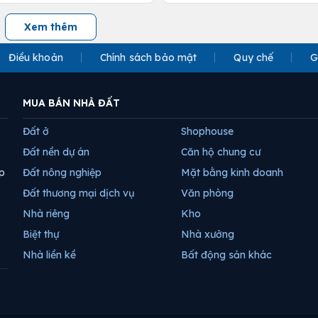
Xem thêm
Điều khoản
Chính sách bảo mật
Quy chế
G
MUA BÁN NHÀ ĐẤT
Đất ở
Shophouse
Đất nền dự án
Căn hộ chung cư
p
Đất nông nghiệp
Mặt bằng kinh doanh
Đất thương mại dịch vụ
Văn phòng
Nhà riêng
Kho
Biệt thự
Nhà xưởng
Nhà liền kề
Bất động sản khác