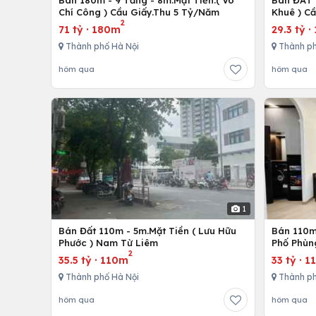
Bán 180m - 9 Tầng - 8m.Mặt Tiền.( Võ
Bán ĐẤT 
Chí Công ) Cầu Giấy.Thu 5 Tỷ/Năm
Khuê ) C
2
71 tỷ
·
180m
29.3 tỷ
·
Thành phố Hà Nội
Thành ph
hôm qua
hôm qua
1
Bán Đất 110m - 5m.Mặt Tiền ( Lưu Hữu
Bán 110m 
Phước ) Nam Từ Liêm
Phố Phùn
2
35.5 tỷ
·
110m
33 tỷ
·
1
Thành phố Hà Nội
Thành ph
hôm qua
hôm qua