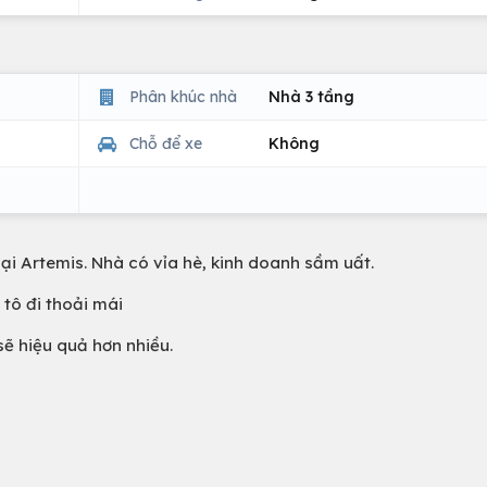
Phân khúc nhà
Nhà 3 tầng
Chỗ để xe
Không
ại Artemis. Nhà có vỉa hè, kinh doanh sầm uất.
tô đi thoải mái
ẽ hiệu quả hơn nhiều.