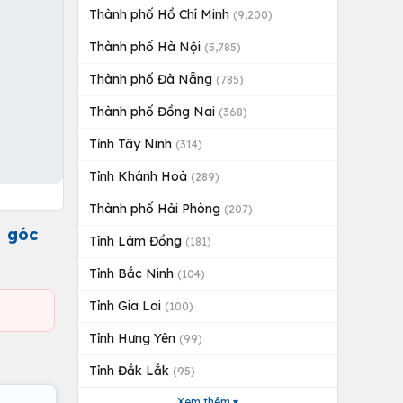
Thành phố Hồ Chí Minh
(9,200)
Thành phố Hà Nội
(5,785)
Thành phố Đà Nẵng
(785)
Thành phố Đồng Nai
(368)
Tỉnh Tây Ninh
(314)
Tỉnh Khánh Hoà
(289)
Thành phố Hải Phòng
(207)
ô góc
Tỉnh Lâm Đồng
(181)
Tỉnh Bắc Ninh
(104)
Tỉnh Gia Lai
(100)
Tỉnh Hưng Yên
(99)
Tỉnh Đắk Lắk
(95)
Xem thêm ▾