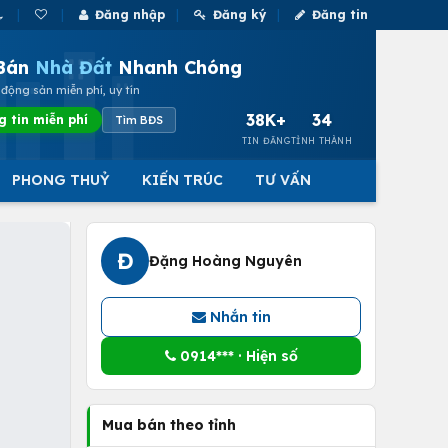
Đăng nhập
Đăng ký
Đăng tin
Bán
Nhà Đất
Nhanh Chóng
động sản miễn phí, uy tín
38K+
34
g tin miễn phí
Tìm BĐS
TIN ĐĂNG
TỈNH THÀNH
PHONG THUỶ
KIẾN TRÚC
TƯ VẤN
Đ
Đặng Hoàng Nguyên
Nhắn tin
0914*** · Hiện số
Mua bán theo tỉnh