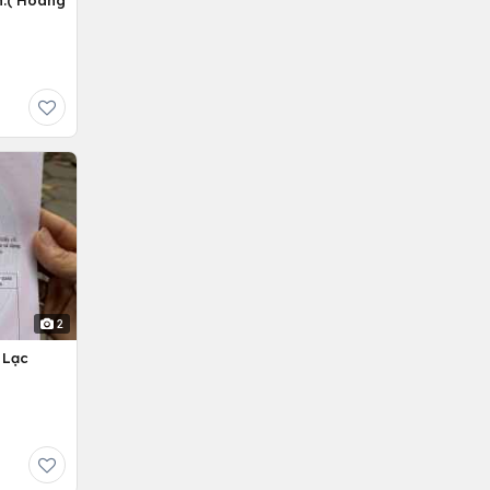
n.( Hoàng
2
 Lạc