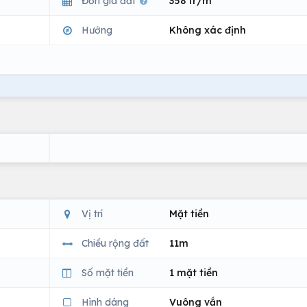
Đơn giá đất
358 tr/m
Hướng
Không xác định
Vị trí
Mặt tiền
Chiều rộng đất
11m
Số mặt tiền
1 mặt tiền
Hình dáng
Vuông vắn