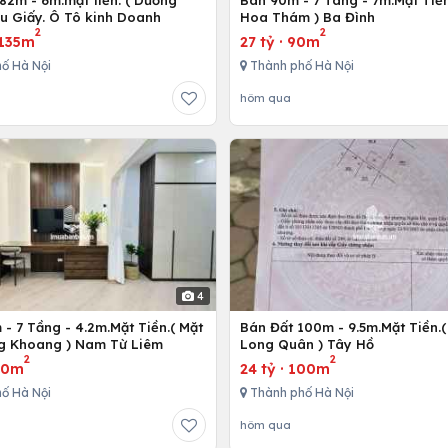
82m - 6m.mặt tiền. ( Dương
Bán 90m - 7 Tâng - 7m.Mặt Tiề
ầu Giấy. Ô Tô kinh Doanh
Hoa Thám ) Ba Đình
2
2
135m
27 tỷ
·
90m
ố Hà Nội
Thành phố Hà Nội
hôm qua
4
- 7 Tầng - 4.2m.Mặt Tiền.( Mặt
Bán Đất 100m - 9.5m.Mặt Tiền.(
g Khoang ) Nam Từ Liêm
Long Quân ) Tây Hồ
2
2
10m
24 tỷ
·
100m
ố Hà Nội
Thành phố Hà Nội
hôm qua