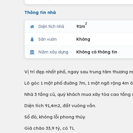
Thông tin nhà
2
Diện tích nhà
91m
Sân vườn
Không
Năm xây dựng
Không có thông tin
Vị trí đẹp nhất phố, ngay sau trung tâm thương m
Lô góc 1 mặt phố đường 7m, 1 mặt ngõ rộng 4m ô 
Nhà 3 tầng cũ, quý khách mua xây tòa cao tầng s
Diện tích 91,4m2, đất vuông vắn.
Sổ đỏ, không lỗi phong thủy.
Giá chào 33,9 tỷ, có TL