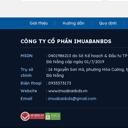
Giới thiệu
Hướng dẫn
Quy định
CÔNG TY CỔ PHẦN IMUABANBDS
MSDN
: 0401986213 do Sở Kế hoạch & Đầu tư TP
Đà Nẵng cấp ngày 01/7/2019
Trụ sở
: 16 Nguyễn Sơn Hà, phường Hòa Cường, t
chính
Đà Nẵng
Điện thoại
: 0935373173
Website
: www.imuabanbds.vn
Email
:
imuabanbds@gmail.com