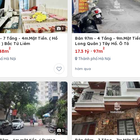
5
 7 Tầng - 4m.Mặt Tiền. ( Hồ
Bán 97m - 4 Tầng - 9m.Mặt Tiền
 ) Bắc Từ Liêm
Long Quân ) Tây Hồ. Ô Tô
2
2
48m
17.3 tỷ
·
97m
ố Hà Nội
Thành phố Hà Nội
hôm qua
1