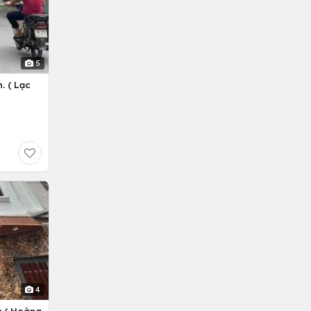
5
. ( Lạc
4