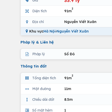
33.9 tỷ
Giá
2
Diện tích
91m
Địa chỉ
Nguyễn Viết Xuân
Khu vực
Hà Nội
›
Nguyễn Viết Xuân
Pháp lý & Liên hệ
Pháp lý
Sổ Đỏ
Thông tin đất
2
Tổng diện tích
91m
Mặt đường
11m
Chiều dài đất
8.5m
Số mặt hẻm
1