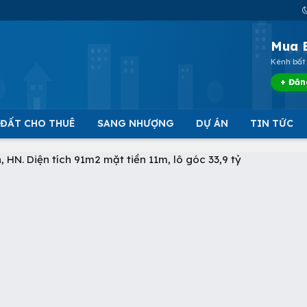
Mua 
Kênh bất 
+ Đăn
 ĐẤT CHO THUÊ
SANG NHƯỢNG
DỰ ÁN
TIN TỨC