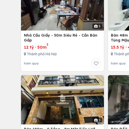
5
Nhà Cầu Giấy - 50m Siêu Rẻ - Cần Bán
Bán 48m -
Gấp
Tùng Mậu
2
12 tỷ
·
50m
15.5 tỷ
·
Thành phố Hà Nội
Thành ph
hôm qua
hôm qua
5