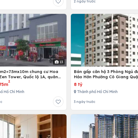
2 ngày trước
13
5m2=7.5mx10m chung cư Hoa
Bán gấp căn hộ 3 Phòng Ngủ đ
Zen Tower, Quốc lộ 1A, quân
Hảo Hớn Phường Cô Giang Quậ
2
 Chí Minh, Việt Nam
75m
8 tỷ
ố Hồ Chí Minh
Thành phố Hồ Chí Minh
ớc
3 ngày trước