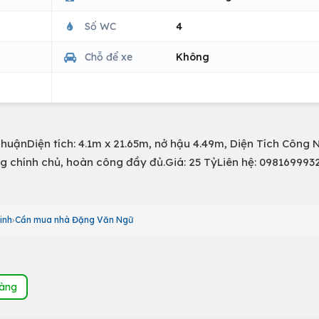
Số WC
4
Chỗ để xe
Không
huậnDiện tích: 4.1m x 21.65m, nở hậu 4.49m, Diện Tích Công 
ng chính chủ, hoàn công đầy đủ.Giá: 25 TỷLiên hệ: 098169993
inh
Cần mua nhà Đặng Văn Ngữ
hàng