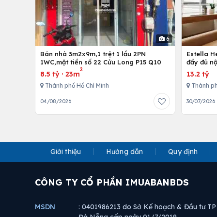
6
Bán nhà 3m2x9m,1 trệt 1 lầu 2PN
Estella 
1WC,mặt tiền số 22 Cửu Long P15 Q10
đầy đủ nộ
2
8.5 tỷ
·
23m
13.2 tỷ
Thành phố Hồ Chí Minh
Thành ph
04/08/2026
30/07/2026
Giới thiệu
Hướng dẫn
Quy định
CÔNG TY CỔ PHẦN IMUABANBDS
MSDN
: 0401986213 do Sở Kế hoạch & Đầu tư TP
Đà Nẵng cấp ngày 01/7/2019