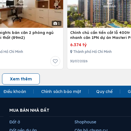
1
Heights bán căn 2 phòng ngủ
Chính chủ cần tiền cắt lỗ 400tr
i thất (89m2)
nhanh căn 1PN dự án Masteri P
Place
6.374 tỷ
ố Hồ Chí Minh
Thành phố Hồ Chí Minh
30/07/2026
Xem thêm
Điều khoản
Chính sách bảo mật
Quy chế
G
MUA BÁN NHÀ ĐẤT
Đất ở
Shophouse
Đất nền dự án
Căn hộ chung cư