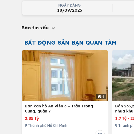
NGÀY ĐĂNG
18/09/2025
Báo tin xấu
BẤT ĐỘNG SẢN BẠN QUAN TÂM
4
Bán căn hộ An Viên 3 – Trần Trọng
Bán 235,2
Cung, quận 7
nhựa khu
nhứt-Lon
2.85 tỷ
1.7 tỷ
·
2
Thành phố Hồ Chí Minh
Thành ph