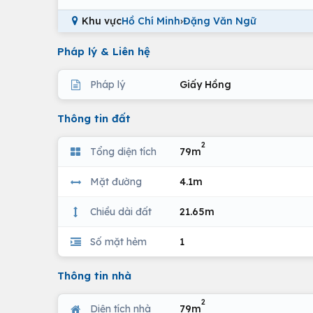
Khu vực
Hồ Chí Minh
›
Đặng Văn Ngữ
Pháp lý & Liên hệ
Pháp lý
Giấy Hồng
Thông tin đất
2
Tổng diện tích
79m
Mặt đường
4.1m
Chiều dài đất
21.65m
Số mặt hẻm
1
Thông tin nhà
2
Diện tích nhà
79m