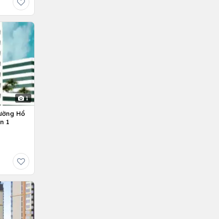
1
ường Hồ
n 1