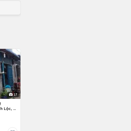
17
2
h Lộc, H.