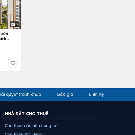
3
 bán
ark
iải quyết tranh chấp
Báo giá
Liên hệ
NHÀ ĐẤT CHO THUÊ
Cho thuê căn hộ chung cư
Cho thuê nhà riêng