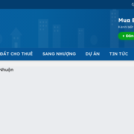
Mua 
Kênh bất 
+ Đăn
 ĐẤT CHO THUÊ
SANG NHƯỢNG
DỰ ÁN
TIN TỨC