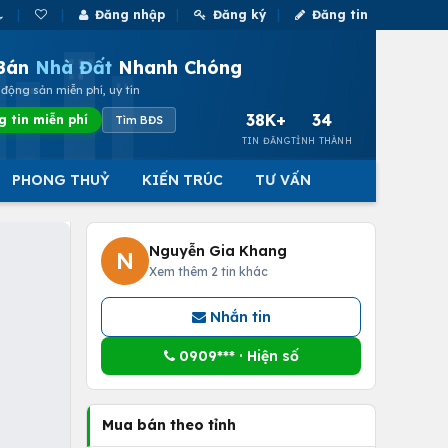
Đăng nhập
Đăng ký
Đăng tin
Bán
Nhà Đất
Nhanh Chóng
động sản miễn phí, uy tín
38K+
34
g tin miễn phí
Tìm BĐS
TIN ĐĂNG
TỈNH THÀNH
PHONG THUỶ
KIẾN TRÚC
TƯ VẤN
Nguyễn Gia Khang
N
Xem thêm 2 tin khác
Nhắn tin
0909*** · Hiện số
Mua bán theo tỉnh