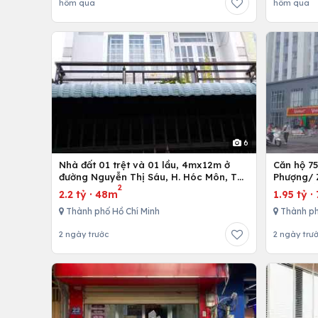
hôm qua
hôm qua
6
Nhà đất 01 trệt và 01 lầu, 4mx12m ở
Căn hộ 7
đường Nguyễn Thị Sáu, H. Hóc Môn, Tp.
Phượng/ 
2
Hồ Chí Minh
12,Tp. Hồ
2.2 tỷ
·
48m
1.95 tỷ
·
Thành phố Hồ Chí Minh
Thành ph
2 ngày trước
2 ngày trư