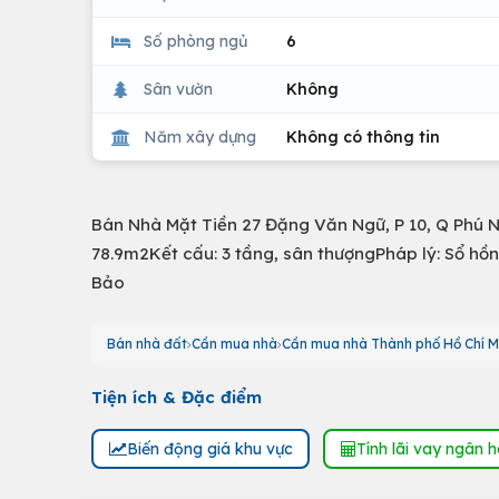
Số phòng ngủ
6
Sân vườn
Không
Năm xây dựng
Không có thông tin
Bán Nhà Mặt Tiền 27 Đặng Văn Ngữ, P 10, Q Phú N
78.9m2Kết cấu: 3 tầng, sân thượngPháp lý: Sổ hồ
Bảo
Bán nhà đất
Cần mua nhà
Cần mua nhà Thành phố Hồ Chí M
Tiện ích & Đặc điểm
Biến động giá khu vực
Tính lãi vay ngân 