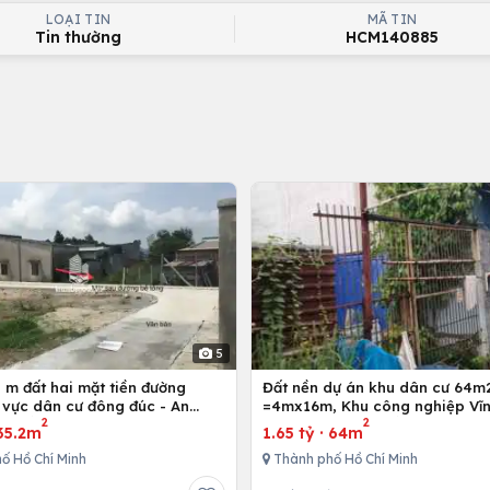
LOẠI TIN
MÃ TIN
Tin thường
HCM140885
5
 m đất hai mặt tiền đường
Đất nền dự án khu dân cư 64m
 vực dân cư đông đúc - An
=4mx16m, Khu công nghiệp Vĩn
2
2
g Điền - Bà Rịa
Bình Chánh, Tp. Hồ Chí Minh
35.2m
1.65 tỷ
·
64m
ố Hồ Chí Minh
Thành phố Hồ Chí Minh