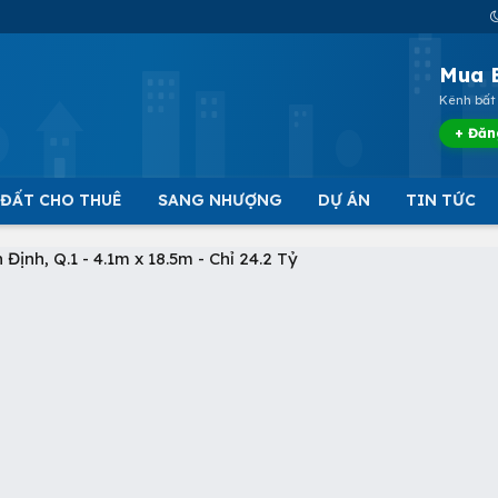
Mua 
Kênh bất 
+ Đăn
 ĐẤT CHO THUÊ
SANG NHƯỢNG
DỰ ÁN
TIN TỨC