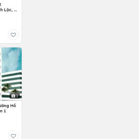
2
h Lộc, H.
1
ường Hồ
n 1