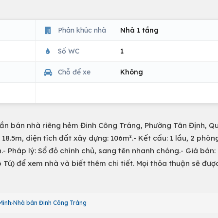
Phân khúc nhà
Nhà 1 tầng
Số WC
1
Chỗ để xe
Không
Cần bán nhà riêng hẻm Đinh Công Tráng, Phường Tân Định, Qu
x 18.5m, diện tích đất xây dựng: 106m².- Kết cấu: 1 lầu, 2 phòn
.- Pháp lý: Sổ đỏ chính chủ, sang tên nhanh chóng.- Giá bán: 
ô Tú) để xem nhà và biết thêm chi tiết. Mọi thỏa thuận sẽ đư
Minh
Nhà bán Đinh Công Tráng