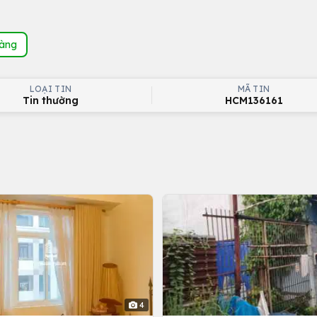
hàng
LOẠI TIN
MÃ TIN
Tin thường
HCM136161
4