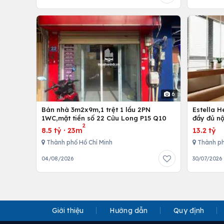
6
Bán nhà 3m2x9m,1 trệt 1 lầu 2PN
Estella 
1WC,mặt tiền số 22 Cửu Long P15 Q10
đầy đủ nộ
2
8.5 tỷ
·
23m
13.2 tỷ
Thành phố Hồ Chí Minh
Thành ph
04/08/2026
30/07/2026
Giới thiệu
Hướng dẫn
Quy định