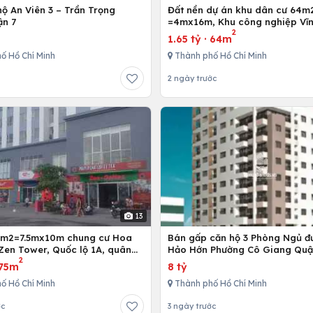
ộ An Viên 3 – Trần Trọng
Đất nền dự án khu dân cư 64m
ận 7
=4mx16m, Khu công nghiệp Vĩn
2
Bình Chánh, Tp. Hồ Chí Minh
1.65 tỷ
·
64m
ố Hồ Chí Minh
Thành phố Hồ Chí Minh
2 ngày trước
13
5m2=7.5mx10m chung cư Hoa
Bán gấp căn hộ 3 Phòng Ngủ đ
Zen Tower, Quốc lộ 1A, quân
Hảo Hớn Phường Cô Giang Quậ
2
 Chí Minh, Việt Nam
75m
8 tỷ
ố Hồ Chí Minh
Thành phố Hồ Chí Minh
ớc
3 ngày trước