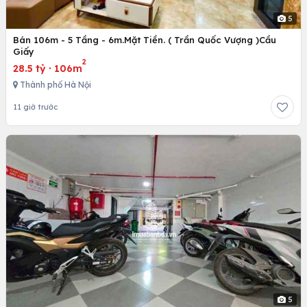
5
Bán 106m - 5 Tầng - 6m.Mặt Tiền. ( Trần Quốc Vượng )Cầu
Giấy
2
28.5 tỷ
·
106m
Thành phố Hà Nội
11 giờ trước
5