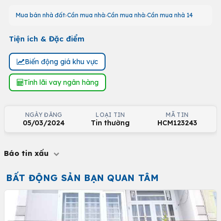
Mua bán nhà đất
Cần mua nhà
Cần mua nhà
Cần mua nhà 14
Tiện ích & Đặc điểm
Biến động giá khu vực
Tính lãi vay ngân hàng
NGÀY ĐĂNG
LOẠI TIN
MÃ TIN
05/03/2024
Tin thường
HCM123243
Báo tin xấu
BẤT ĐỘNG SẢN BẠN QUAN TÂM