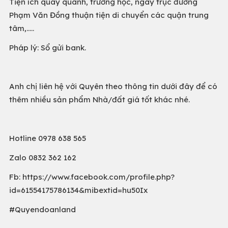
Tiện ích quay quanh, trường học, ngay trục đường
Phạm Văn Đồng thuận tiện di chuyển các quận trung
tâm,…..
Pháp lý: Sổ gửi bank.
Anh chị liên hệ với Quyên theo thông tin dưới đây để có
thêm nhiều sản phẩm Nhà/đất giá tốt khác nhé.
Hotline 0978 638 565
Zalo 0832 362 162
Fb: https://www.facebook.com/profile.php?
id=61554175786134&mibextid=hu50Ix
#Quyendoanland