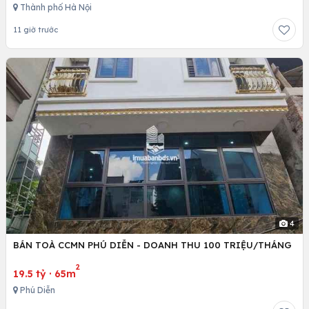
Thành phố Hà Nội
11 giờ trước
4
BÁN TOÀ CCMN PHÚ DIỄN - DOANH THU 100 TRIỆU/THÁNG
2
19.5 tỷ
·
65m
Phú Diễn