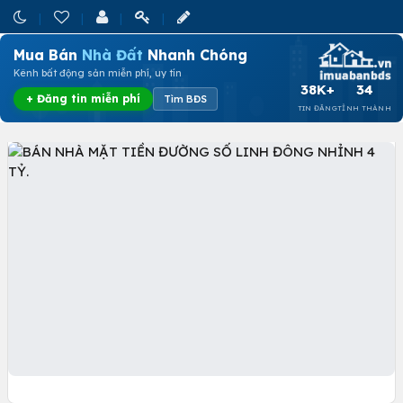
Mua Bán
Nhà Đất
Nhanh Chóng
Kênh bất động sản miễn phí, uy tín
38K+
34
+ Đăng tin miễn phí
Tìm BĐS
TIN ĐĂNG
TỈNH THÀNH