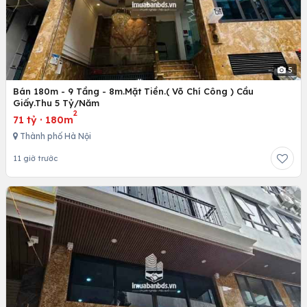
5
Bán 180m - 9 Tầng - 8m.Mặt Tiền.( Võ Chí Công ) Cầu
Giấy.Thu 5 Tỷ/Năm
2
71 tỷ
·
180m
Thành phố Hà Nội
11 giờ trước