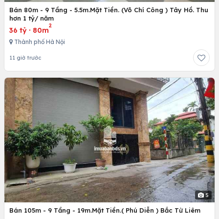
Bán 80m - 9 Tầng - 5.5m.Mặt Tiền. (Võ Chí Công ) Tây Hồ. Thu
hơn 1 tỷ/ năm
2
36 tỷ
·
80m
Thành phố Hà Nội
11 giờ trước
5
Bán 105m - 9 Tầng - 19m.Mặt Tiền.( Phú Diễn ) Bắc Từ Liêm