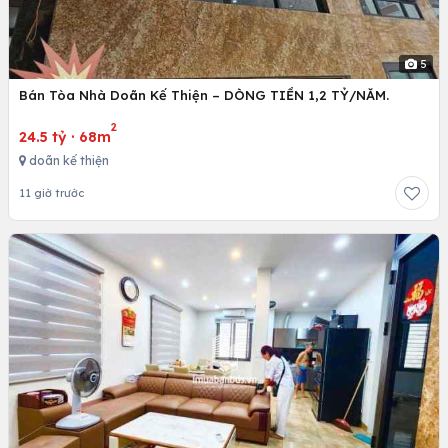
5
Bán Tòa Nhà Doãn Kế Thiện – DÒNG TIỀN 1,2 TỶ/NĂM.
2
24.5 tỷ
·
68m
doãn kế thiện
11 giờ trước