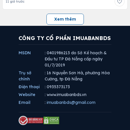
11 giờ trước
Xem thêm
CÔNG TY CỔ PHẦN IMUABANBDS
MSDN
: 0401986213 do Sở Kế hoạch &
Đầu tư TP Đà Nẵng cấp ngày
01/7/2019
Trụ sở
: 16 Nguyễn Sơn Hà, phường Hòa
chính
Cường, tp Đà Nẵng
Điện thoại
: 0935373173
Website
: www.imuabanbds.vn
Email
:
imuabanbds@gmail.com