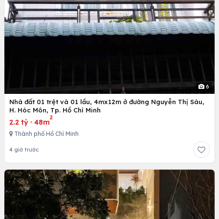
6
Nhà đất 01 trệt và 01 lầu, 4mx12m ở đường Nguyễn Thị Sáu,
H. Hóc Môn, Tp. Hồ Chí Minh
2
2.2 tỷ
·
48m
Thành phố Hồ Chí Minh
4 giờ trước