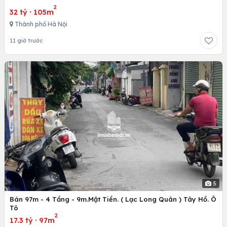
2
32 tỷ
·
105m
Thành phố Hà Nội
11 giờ trước
5
Bán 97m - 4 Tầng - 9m.Mặt Tiền. ( Lạc Long Quân ) Tây Hồ. Ô
Tô
2
17.3 tỷ
·
97m