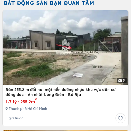
BẤT ĐỘNG SẢN BẠN QUAN TÂM
5
Bán 235,2 m đất hai mặt tiền đường nhựa khu vực dân cư
đông đúc - An nhứt-Long Điền - Bà Rịa
2
1.7 tỷ
·
235.2m
Thành phố Hồ Chí Minh
8 giờ trước