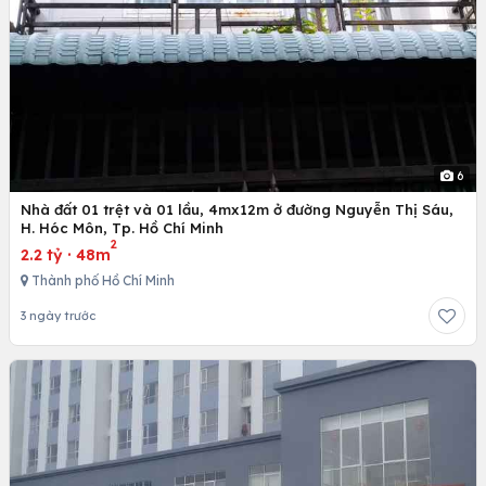
6
Nhà đất 01 trệt và 01 lầu, 4mx12m ở đường Nguyễn Thị Sáu,
H. Hóc Môn, Tp. Hồ Chí Minh
2
2.2 tỷ
·
48m
Thành phố Hồ Chí Minh
3 ngày trước