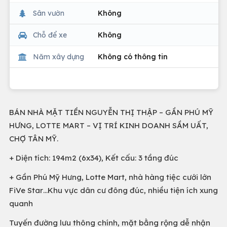
Sân vườn
Không
Chỗ để xe
Không
Năm xây dựng
Không có thông tin
BÁN NHÀ MẶT TIỀN NGUYỄN THỊ THẬP – GẦN PHÚ MỸ
HƯNG, LOTTE MART – VỊ TRÍ KINH DOANH SẦM UẤT,
CHỢ TÂN MỸ.
+ Diện tích: 194m2 (6x34), Kết cấu: 3 tầng đúc
+ Gần Phú Mỹ Hưng, Lotte Mart, nhà hàng tiệc cưới lớn
FiVe Star…Khu vực dân cư đông đúc, nhiều tiện ích xung
quanh
Tuyến đường lưu thông chính, mặt bằng rộng dễ nhận