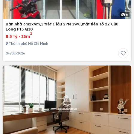
6
Bán nhà 3m2x9m,1 trệt 1 lầu 2PN 1WC,mặt tiền số 22 Cửu
Long P15 Q10
2
8.5 tỷ
·
23m
Thành phố Hồ Chí Minh
04/08/2026