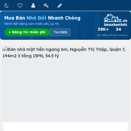
Mua Bán
Nhà Đất
Nhanh Chóng
Kênh bất động sản miễn phí, uy tín
38K+
34
+ Đăng tin miễn phí
Tìm BĐS
TIN ĐĂNG
TỈNH THÀNH