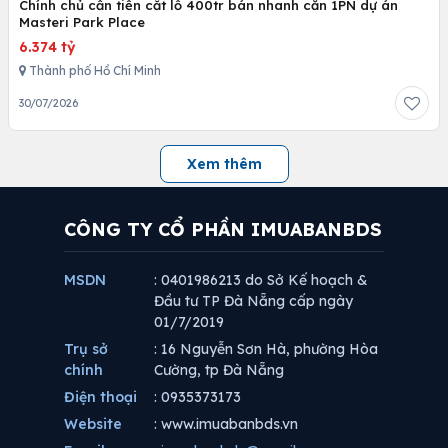
Chính chủ cần tiền cắt lỗ 400tr bán nhanh căn 1PN dự án
Masteri Park Place
6.374 tỷ
Thành phố Hồ Chí Minh
30/07/2026
Xem thêm
CÔNG TY CỔ PHẦN IMUABANBDS
MSDN
: 0401986213 do Sở Kế hoạch &
Đầu tư TP Đà Nẵng cấp ngày
01/7/2019
Trụ sở
: 16 Nguyễn Sơn Hà, phường Hòa
chính
Cường, tp Đà Nẵng
Điện thoại
: 0935373173
Website
: www.imuabanbds.vn