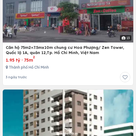
13
Căn hộ 75m2=7.5mx10m chung cư Hoa Phượng/ Zen Tower,
Quốc lộ 1A, quân 12,Tp. Hồ Chí Minh, Việt Nam
2
1.95 tỷ
·
75m
Thành phố Hồ Chí Minh
3 ngày trước