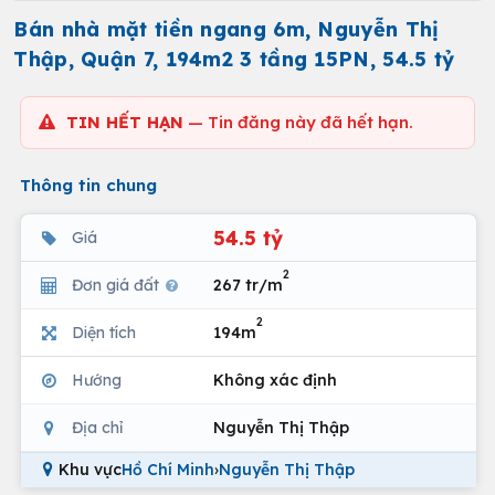
Bán nhà mặt tiền ngang 6m, Nguyễn Thị
Thập, Quận 7, 194m2 3 tầng 15PN, 54.5 tỷ
TIN HẾT HẠN
— Tin đăng này đã hết hạn.
Thông tin chung
54.5 tỷ
Giá
2
Đơn giá đất
267 tr/m
2
Diện tích
194m
Hướng
Không xác định
Địa chỉ
Nguyễn Thị Thập
Khu vực
Hồ Chí Minh
›
Nguyễn Thị Thập