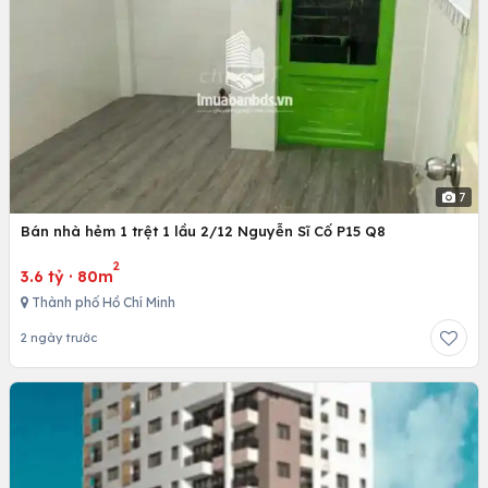
7
Bán nhà hẻm 1 trệt 1 lầu 2/12 Nguyễn Sĩ Cố P15 Q8
2
3.6 tỷ
·
80m
Thành phố Hồ Chí Minh
2 ngày trước