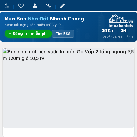
Mua Bán
Nhà Đất
Nhanh Chóng
Kênh bất động sản miễn phí, uy tín
38K+
34
+ Đăng tin miễn phí
Tìm BĐS
TIN ĐĂNG
TỈNH THÀNH