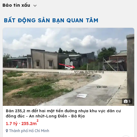
Báo tin xấu
BẤT ĐỘNG SẢN BẠN QUAN TÂM
5
Bán 235,2 m đất hai mặt tiền đường nhựa khu vực dân cư
đông đúc - An nhứt-Long Điền - Bà Rịa
2
1.7 tỷ
·
235.2m
Thành phố Hồ Chí Minh