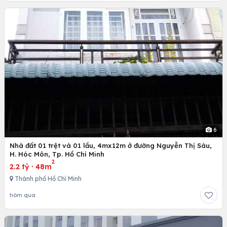
6
Nhà đất 01 trệt và 01 lầu, 4mx12m ở đường Nguyễn Thị Sáu,
H. Hóc Môn, Tp. Hồ Chí Minh
2
2.2 tỷ
·
48m
Thành phố Hồ Chí Minh
hôm qua