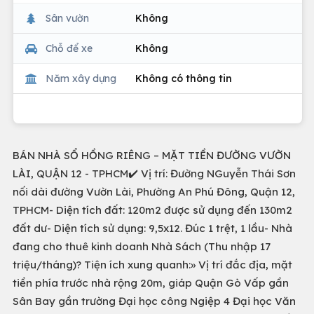
Sân vườn
Không
Chỗ để xe
Không
Năm xây dựng
Không có thông tin
BÁN NHÀ SỔ HỒNG RIÊNG – MẶT TIỀN ĐƯỜNG VƯỜN
LÀI, QUẬN 12 - TPHCM✔️ Vị trí: Đường NGuyễn Thái Sơn
nối dài đường Vườn Lài, Phường An Phú Đông, Quận 12,
TPHCM- Diện tích đất: 120m2 được sử dụng đến 130m2
đất dư- Diện tích sử dụng: 9,5x12. Đúc 1 trệt, 1 lầu- Nhà
đang cho thuê kinh doanh Nhà Sách (Thu nhập 17
triệu/tháng)? Tiện ích xung quanh:» Vị trí đắc địa, mặt
tiền phía trước nhà rộng 20m, giáp Quận Gò Vấp gần
Sân Bay gần trường Đại học công Ngiệp 4 Đại học Văn