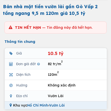
Bán nhà mặt tiền vườn lài gần Gò Vấp 2
tầng ngang 9,5 m 120m giá 10,5 tỷ
TIN HẾT HẠN
— Tin đăng này đã hết hạn.
Thông tin chung
10.5 tỷ
Giá
2
Đơn giá đất
82 tr/m
2
Diện tích
120m
Hướng
Không xác định
Địa chỉ
Vườn Lài
Khu vực
Hồ Chí Minh
›
Vườn Lài