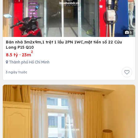
6
Bán nhà 3m2x9m,1 trệt 1 lầu 2PN 1WC,mặt tiền số 22 Cửu
Long P15 Q10
2
8.5 tỷ
·
23m
Thành phố Hồ Chí Minh
3 ngày trước