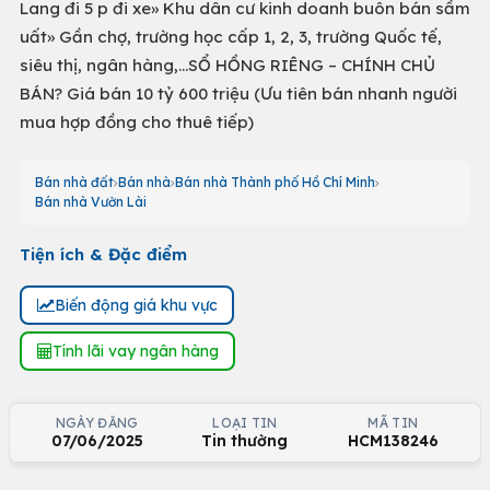
Lang đi 5 p đi xe» Khu dân cư kinh doanh buôn bán sầm
uất» Gần chợ, trường học cấp 1, 2, 3, trường Quốc tế,
siêu thị, ngân hàng,…SỔ HỒNG RIÊNG – CHÍNH CHỦ
BÁN? Giá bán 10 tỷ 600 triệu (Ưu tiên bán nhanh người
mua hợp đồng cho thuê tiếp)
Bán nhà đất
Bán nhà
Bán nhà Thành phố Hồ Chí Minh
Bán nhà Vườn Lài
Tiện ích & Đặc điểm
Biến động giá khu vực
Tính lãi vay ngân hàng
NGÀY ĐĂNG
LOẠI TIN
MÃ TIN
07/06/2025
Tin thường
HCM138246