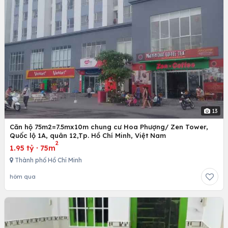
13
Căn hộ 75m2=7.5mx10m chung cư Hoa Phượng/ Zen Tower,
Quốc lộ 1A, quân 12,Tp. Hồ Chí Minh, Việt Nam
2
1.95 tỷ
·
75m
Thành phố Hồ Chí Minh
hôm qua