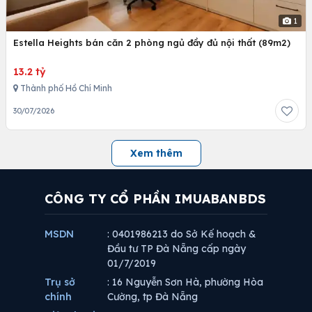
1
Estella Heights bán căn 2 phòng ngủ đầy đủ nội thất (89m2)
13.2 tỷ
Thành phố Hồ Chí Minh
30/07/2026
Xem thêm
CÔNG TY CỔ PHẦN IMUABANBDS
MSDN
: 0401986213 do Sở Kế hoạch &
Đầu tư TP Đà Nẵng cấp ngày
01/7/2019
Trụ sở
: 16 Nguyễn Sơn Hà, phường Hòa
chính
Cường, tp Đà Nẵng