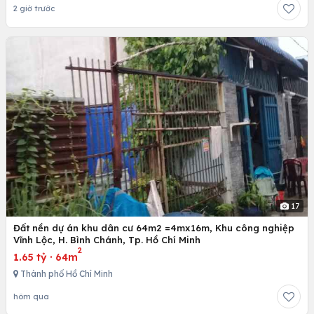
2 giờ trước
17
Đất nền dự án khu dân cư 64m2 =4mx16m, Khu công nghiệp
Vĩnh Lộc, H. Bình Chánh, Tp. Hồ Chí Minh
2
1.65 tỷ
·
64m
Thành phố Hồ Chí Minh
hôm qua