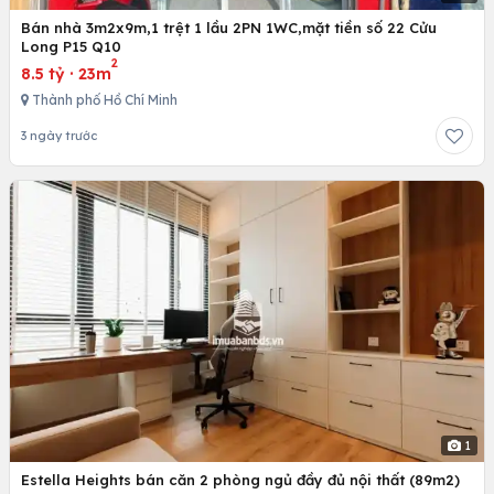
Bán nhà 3m2x9m,1 trệt 1 lầu 2PN 1WC,mặt tiền số 22 Cửu
Long P15 Q10
2
8.5 tỷ
·
23m
Thành phố Hồ Chí Minh
3 ngày trước
1
Estella Heights bán căn 2 phòng ngủ đầy đủ nội thất (89m2)