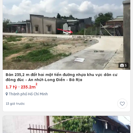
5
Bán 235,2 m đất hai mặt tiền đường nhựa khu vực dân cư
đông đúc - An nhứt-Long Điền - Bà Rịa
2
1.7 tỷ
·
235.2m
Thành phố Hồ Chí Minh
13 giờ trước