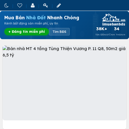
Mua Bán
Nhà Đất
Nhanh Chóng
Kênh bất động sản miễn phí, uy tín
38K+
34
+ Đăng tin miễn phí
Tìm BĐS
TIN ĐĂNG
TỈNH THÀNH