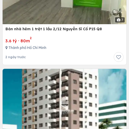
7
Bán nhà hẻm 1 trệt 1 lầu 2/12 Nguyễn Sĩ Cố P15 Q8
2
3.6 tỷ
·
80m
Thành phố Hồ Chí Minh
2 ngày trước