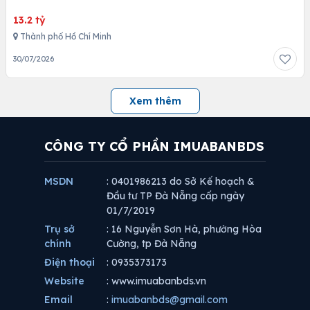
13.2 tỷ
Thành phố Hồ Chí Minh
30/07/2026
Xem thêm
CÔNG TY CỔ PHẦN IMUABANBDS
MSDN
: 0401986213 do Sở Kế hoạch &
Đầu tư TP Đà Nẵng cấp ngày
01/7/2019
Trụ sở
: 16 Nguyễn Sơn Hà, phường Hòa
chính
Cường, tp Đà Nẵng
Điện thoại
: 0935373173
Website
: www.imuabanbds.vn
Email
:
imuabanbds@gmail.com