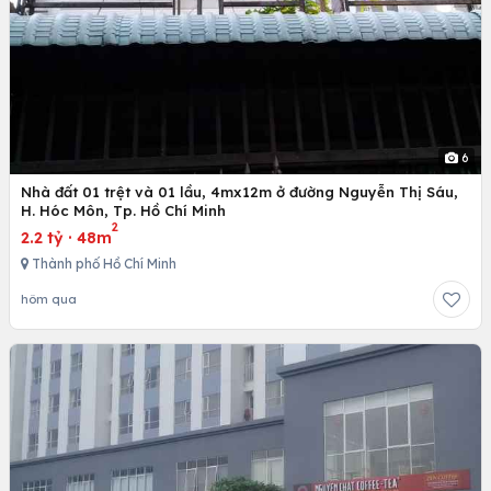
6
Nhà đất 01 trệt và 01 lầu, 4mx12m ở đường Nguyễn Thị Sáu,
H. Hóc Môn, Tp. Hồ Chí Minh
2
2.2 tỷ
·
48m
Thành phố Hồ Chí Minh
hôm qua