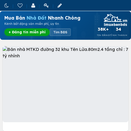
Mua Bán
Nhà Đất
Nhanh Chóng
Kênh bất động sản miễn phí, uy tín
38K+
34
+ Đăng tin miễn phí
Tìm BĐS
TIN ĐĂNG
TỈNH THÀNH