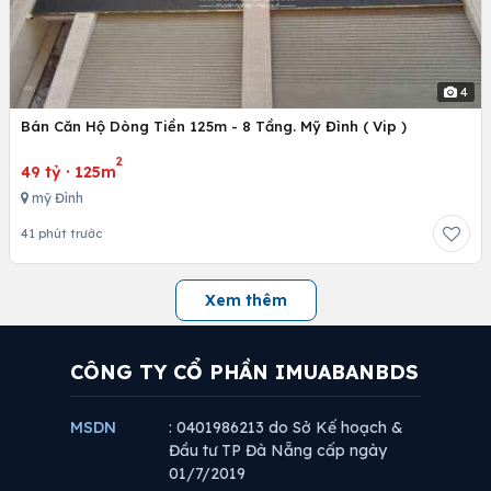
4
Bán Căn Hộ Dòng Tiền 125m - 8 Tầng. Mỹ Đình ( Vip )
2
49 tỷ
·
125m
mỹ Đình
41 phút trước
Xem thêm
CÔNG TY CỔ PHẦN IMUABANBDS
MSDN
: 0401986213 do Sở Kế hoạch &
Đầu tư TP Đà Nẵng cấp ngày
01/7/2019