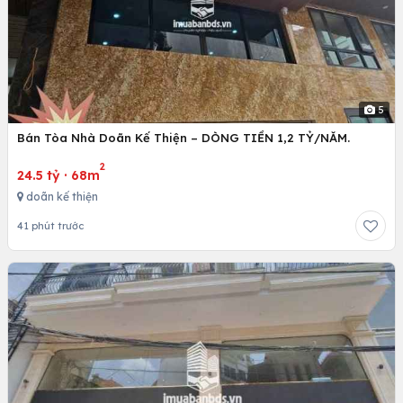
5
Bán Tòa Nhà Doãn Kế Thiện – DÒNG TIỀN 1,2 TỶ/NĂM.
2
24.5 tỷ
·
68m
doãn kế thiện
41 phút trước