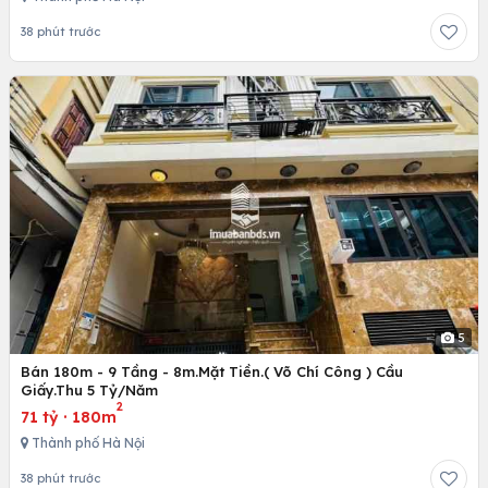
38 phút trước
5
Bán 180m - 9 Tầng - 8m.Mặt Tiền.( Võ Chí Công ) Cầu
Giấy.Thu 5 Tỷ/Năm
2
71 tỷ
·
180m
Thành phố Hà Nội
38 phút trước