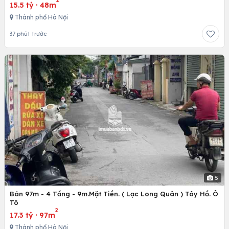
2
15.5 tỷ
·
48m
Thành phố Hà Nội
37 phút trước
5
Bán 97m - 4 Tầng - 9m.Mặt Tiền. ( Lạc Long Quân ) Tây Hồ. Ô
Tô
2
17.3 tỷ
·
97m
Thành phố Hà Nội