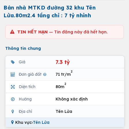
Bán nhà MTKD đường 32 khu Tên
Lửa.80m2.4 tầng chỉ : 7 tỷ nhỉnh
TIN HẾT HẠN
— Tin đăng này đã hết hạn.
Thông tin chung
7.3 tỷ
Giá
2
Đơn giá đất
71 tr/m
2
Diện tích
80m
Hướng
Không xác định
Địa chỉ
Tên Lửa
Khu vực
›
Tên Lửa