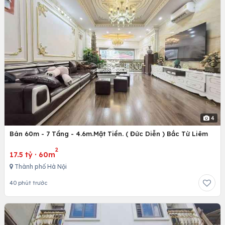
4
Bán 60m - 7 Tầng - 4.6m.Mặt Tiền. ( Đức Diễn ) Bắc Từ Liêm
2
17.5 tỷ
·
60m
Thành phố Hà Nội
40 phút trước