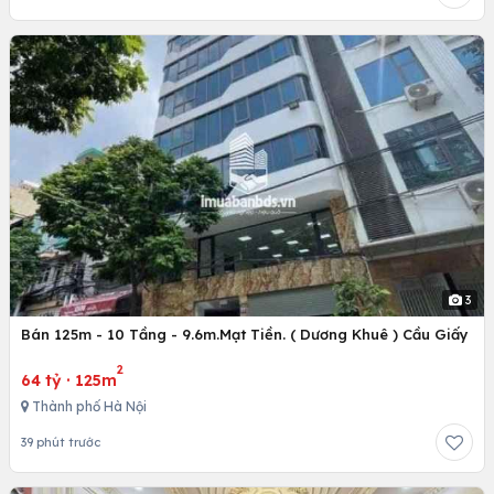
3
Bán 125m - 10 Tầng - 9.6m.Mạt Tiền. ( Dương Khuê ) Cầu Giấy
2
64 tỷ
·
125m
Thành phố Hà Nội
39 phút trước