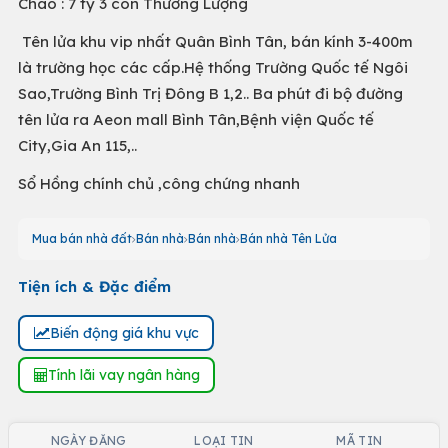
Chào : 7 tỷ 3 còn Thương Lượng
Tên lửa khu vip nhất Quân Bình Tân, bán kính 3-400m
là trường học các cấp.Hệ thống Trường Quốc tế Ngôi
Sao,Trường Bình Trị Đông B 1,2.. Ba phút đi bộ đường
tên lửa ra Aeon mall Bình Tân,Bệnh viện Quốc tế
City,Gia An 115,..
Sổ Hồng chính chủ ,công chứng nhanh
Mua bán nhà đất
Bán nhà
Bán nhà
Bán nhà Tên Lửa
Tiện ích & Đặc điểm
Biến động giá khu vực
Tính lãi vay ngân hàng
NGÀY ĐĂNG
LOẠI TIN
MÃ TIN