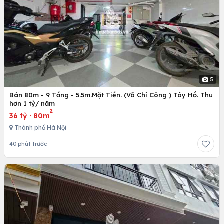
5
Bán 80m - 9 Tầng - 5.5m.Mặt Tiền. (Võ Chí Công ) Tây Hồ. Thu
hơn 1 tỷ/ năm
2
36 tỷ
·
80m
Thành phố Hà Nội
40 phút trước