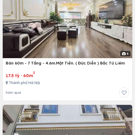
4
Bán 60m - 7 Tầng - 4.6m.Mặt Tiền. ( Đức Diễn ) Bắc Từ Liêm
2
17.5 tỷ
·
60m
Thành phố Hà Nội
hôm qua