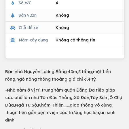
Số WC
4
Sân vườn
Không
Chỗ để xe
Không
Năm xây dựng
Không có thông tin
Bán nhà Nguyễn Lương Bằng 40m,5 tầng,mặt tiền
rông,ngõ nông thông thoáng giá chỉ 6,4 tỷ
-Nhà nằm ở vị trí trung tâm quận Đống Đa tiếp giáp
các phố lớn như Tôn Đức Thắng,Xã Đàn,Tây Sơn ,Ô Chợ
Dừa,Ngã Tư Sở,Khâm Thiên.......giao thông vô cùng
thuận tiện gần bệnh viện các trường học lớn,an sinh
đỉnh