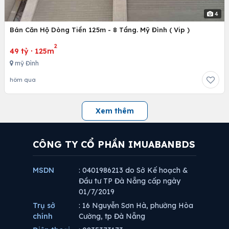
4
Bán Căn Hộ Dòng Tiền 125m - 8 Tầng. Mỹ Đình ( Vip )
2
49 tỷ
·
125m
mỹ Đình
hôm qua
Xem thêm
CÔNG TY CỔ PHẦN IMUABANBDS
MSDN
: 0401986213 do Sở Kế hoạch &
Đầu tư TP Đà Nẵng cấp ngày
01/7/2019
Trụ sở
: 16 Nguyễn Sơn Hà, phường Hòa
chính
Cường, tp Đà Nẵng