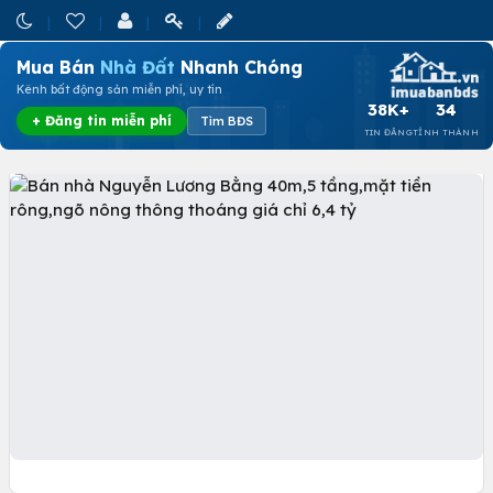
Mua Bán
Nhà Đất
Nhanh Chóng
Kênh bất động sản miễn phí, uy tín
38K+
34
+ Đăng tin miễn phí
Tìm BĐS
TIN ĐĂNG
TỈNH THÀNH