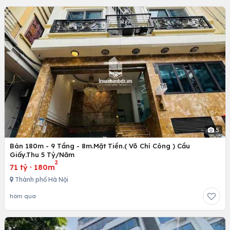
5
Bán 180m - 9 Tầng - 8m.Mặt Tiền.( Võ Chí Công ) Cầu
Giấy.Thu 5 Tỷ/Năm
2
71 tỷ
·
180m
Thành phố Hà Nội
hôm qua