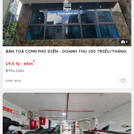
4
BÁN TOÀ CCMN PHÚ DIỄN - DOANH THU 100 TRIỆU/THÁNG
2
19.5 tỷ
·
65m
Phú Diễn
hôm qua