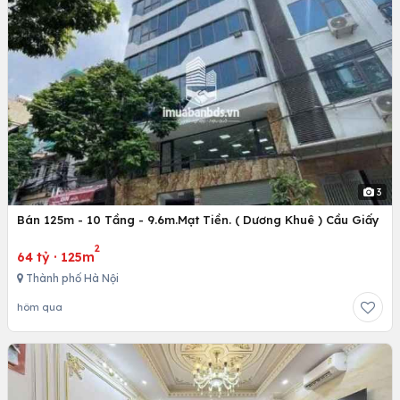
3
Bán 125m - 10 Tầng - 9.6m.Mạt Tiền. ( Dương Khuê ) Cầu Giấy
2
64 tỷ
·
125m
Thành phố Hà Nội
hôm qua