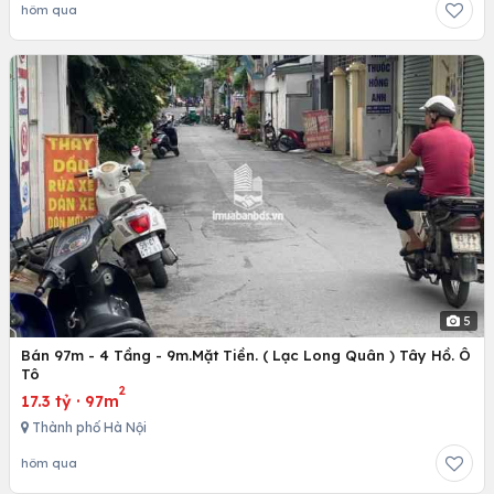
hôm qua
5
Bán 97m - 4 Tầng - 9m.Mặt Tiền. ( Lạc Long Quân ) Tây Hồ. Ô
Tô
2
17.3 tỷ
·
97m
Thành phố Hà Nội
hôm qua