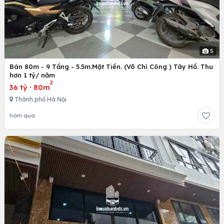
5
Bán 80m - 9 Tầng - 5.5m.Mặt Tiền. (Võ Chí Công ) Tây Hồ. Thu
hơn 1 tỷ/ năm
2
36 tỷ
·
80m
Thành phố Hà Nội
hôm qua