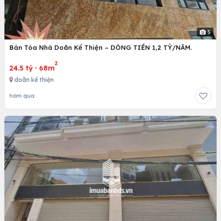
5
Bán Tòa Nhà Doãn Kế Thiện – DÒNG TIỀN 1,2 TỶ/NĂM.
2
24.5 tỷ
·
68m
doãn kế thiện
hôm qua