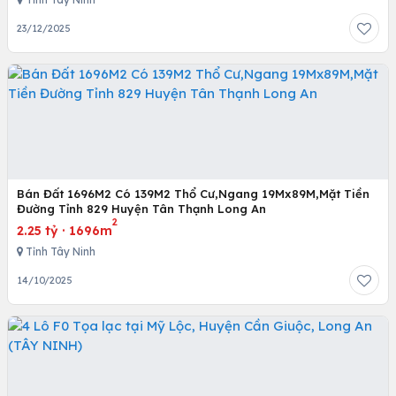
23/12/2025
Bán Đất 1696M2 Có 139M2 Thổ Cư,Ngang 19Mx89M,Mặt Tiền
Đường Tỉnh 829 Huyện Tân Thạnh Long An
2
2.25 tỷ
·
1696m
Tỉnh Tây Ninh
14/10/2025