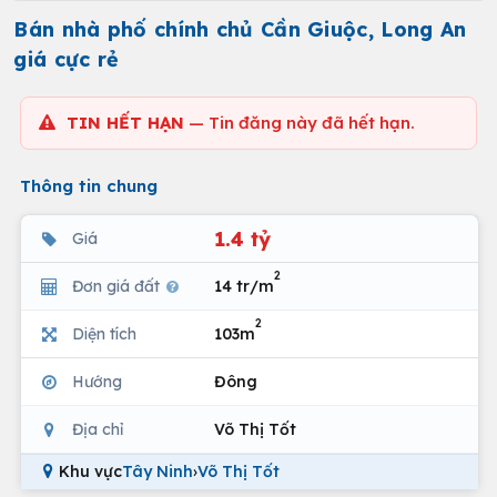
Bán nhà phố chính chủ Cần Giuộc, Long An
giá cực rẻ
TIN HẾT HẠN
— Tin đăng này đã hết hạn.
Thông tin chung
1.4 tỷ
Giá
2
Đơn giá đất
14 tr/m
2
Diện tích
103m
Hướng
Đông
Địa chỉ
Võ Thị Tốt
Khu vực
Tây Ninh
›
Võ Thị Tốt