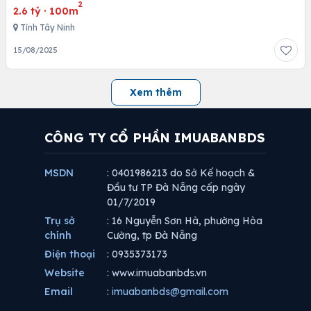
2
2.6 tỷ
·
100m
Tỉnh Tây Ninh
15/08/2025
Xem thêm
CÔNG TY CỔ PHẦN IMUABANBDS
MSDN
: 0401986213 do Sở Kế hoạch &
Đầu tư TP Đà Nẵng cấp ngày
01/7/2019
Trụ sở
: 16 Nguyễn Sơn Hà, phường Hòa
chính
Cường, tp Đà Nẵng
Điện thoại
: 0935373173
Website
: www.imuabanbds.vn
Email
:
imuabanbds@gmail.com