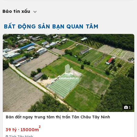
Báo tin xấu
BẤT ĐỘNG SẢN BẠN QUAN TÂM
1
Bán đất ngay trung tâm thị trấn Tân Châu Tây Ninh
2
39 tỷ
·
15000m
Tỉnh Tây Ninh