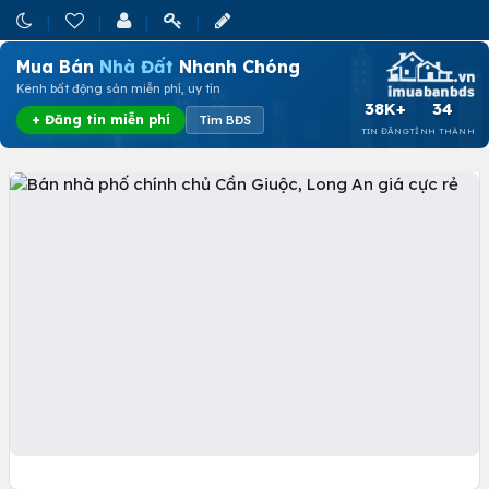
Mua Bán
Nhà Đất
Nhanh Chóng
Kênh bất động sản miễn phí, uy tín
38K+
34
+ Đăng tin miễn phí
Tìm BĐS
TIN ĐĂNG
TỈNH THÀNH