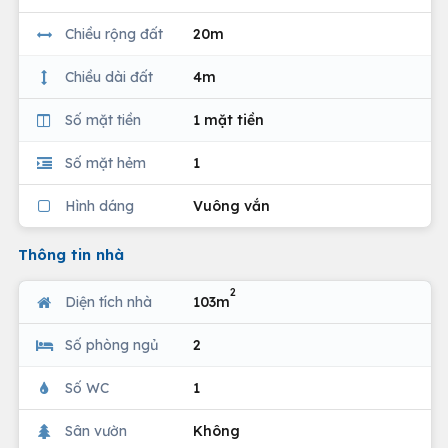
Chiều rộng đất
20m
Chiều dài đất
4m
Số mặt tiền
1 mặt tiền
Số mặt hẻm
1
Hình dáng
Vuông vắn
Thông tin nhà
2
Diện tích nhà
103m
Số phòng ngủ
2
Số WC
1
Sân vườn
Không