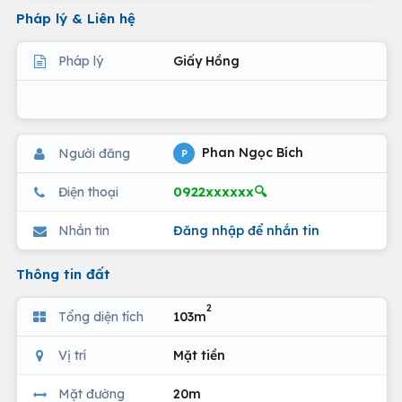
Pháp lý & Liên hệ
Pháp lý
Giấy Hồng
Phan Ngọc Bích
Người đăng
P
0922xxxxxx🔍
Điện thoại
Nhắn tin
Đăng nhập để nhắn tin
Thông tin đất
2
Tổng diện tích
103m
Vị trí
Mặt tiền
Mặt đường
20m