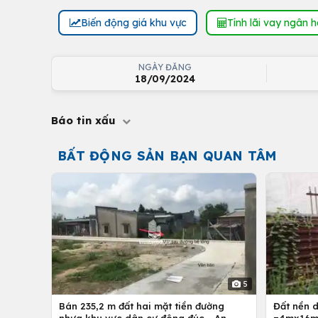
Biến động giá khu vực
Tính lãi vay ngân 
NGÀY ĐĂNG
18/09/2024
Báo tin xấu
BẤT ĐỘNG SẢN BẠN QUAN TÂM
5
Bán 235,2 m đất hai mặt tiền đường
Đất nền 