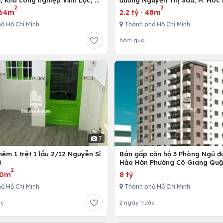
 Khu công nghiệp Vĩnh Lộc, H.
đường Nguyễn Thị Sáu, H. Hóc 
2
2
h, Tp. Hồ Chí Minh
Hồ Chí Minh
64m
2.2 tỷ
·
48m
ố Hồ Chí Minh
Thành phố Hồ Chí Minh
hôm qua
7
ẻm 1 trệt 1 lầu 2/12 Nguyễn Sĩ
Bán gấp căn hộ 3 Phòng Ngủ đ
8
Hảo Hớn Phường Cô Giang Quậ
2
80m
8 tỷ
ố Hồ Chí Minh
Thành phố Hồ Chí Minh
ớc
2 ngày trước