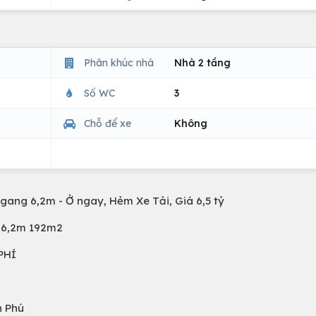
Phân khúc nhà
Nhà 2 tầng
Số WC
3
Chỗ để xe
Không
ang 6,2m - Ở ngay, Hẻm Xe Tải, Giá 6,5 tỷ
ế 6,2m 192m2
PHÍ
n Phú