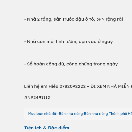
- Nhà 2 tầng, sân trước đậu ô tô, 3PN rộng rãi
- Nhà còn mới tinh tươm, dọn vào ở ngay
- Sổ hoàn công đủ, công chứng trong ngày
Liên hệ em Hiếu 0782092222 – ĐI XEM NHÀ MIỄN 
#NP2491112
Mua bán nhà đất
Bán nhà riêng
Bán nhà riêng Thành phố Hồ
Tiện ích & Đặc điểm