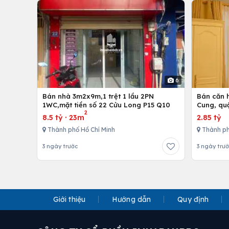
6
Bán nhà 3m2x9m,1 trệt 1 lầu 2PN
Bán căn h
1WC,mặt tiền số 22 Cửu Long P15 Q10
Cung, qu
2
8.5 tỷ
·
23m
2.85 tỷ
Thành phố Hồ Chí Minh
Thành ph
3 ngày trước
3 ngày trư
Giới thiệu
Hướng dẫn
Quy định