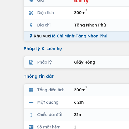
6.5 tỷ
Giá
2
Diện tích
200m
Địa chỉ
Tăng Nhơn Phú
Khu vực
Hồ Chí Minh
›
Tăng Nhơn Phú
Pháp lý & Liên hệ
Pháp lý
Giấy Hồng
Thông tin đất
2
Tổng diện tích
200m
Mặt đường
6.2m
Chiều dài đất
22m
Số mặt hẻm
1