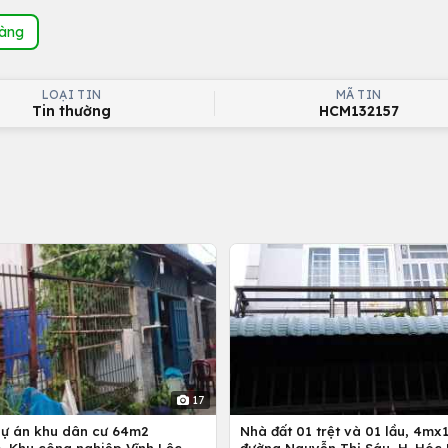
hàng
LOẠI TIN
MÃ TIN
Tin thường
HCM132157
17
dự án khu dân cư 64m2
Nhà đất 01 trệt và 01 lầu, 4mx12m ở