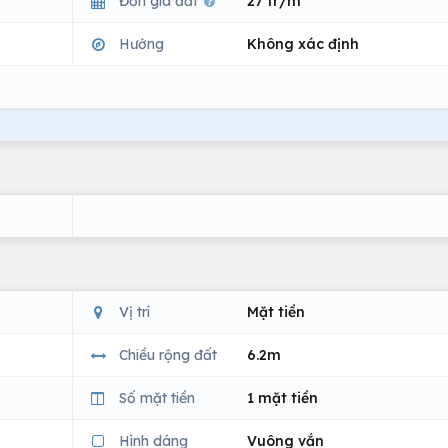
Đơn giá đất
27 tr/m
Hướng
Không xác định
Vị trí
Mặt tiền
Chiều rộng đất
6.2m
Số mặt tiền
1 mặt tiền
Hình dáng
Vuông vắn