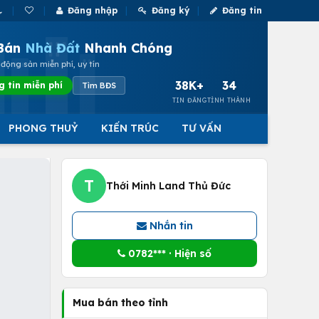
Đăng nhập
Đăng ký
Đăng tin
Bán
Nhà Đất
Nhanh Chóng
động sản miễn phí, uy tín
38K+
34
g tin miễn phí
Tìm BĐS
TIN ĐĂNG
TỈNH THÀNH
PHONG THUỶ
KIẾN TRÚC
TƯ VẤN
T
Thới Minh Land Thủ Đức
Nhắn tin
0782*** · Hiện số
Mua bán theo tỉnh