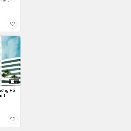
Môn, Tp.
1
ường Hồ
n 1