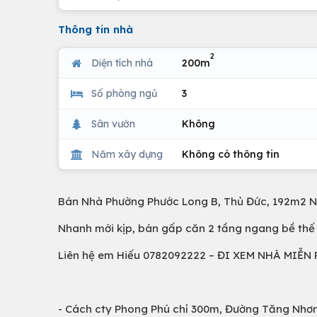
Thông tin nhà
2
Diện tích nhà
200m
Số phòng ngủ
3
Sân vườn
Không
Năm xây dựng
Không có thông tin
Bán Nhà Phường Phước Long B, Thủ Đức, 192m2 Ng
Nhanh mới kịp, bán gấp căn 2 tầng ngang bề th
Liên hệ em Hiếu 0782092222 – ĐI XEM NHÀ MIỄN 
- Cách cty Phong Phú chỉ 300m, Đường Tăng Nhơ