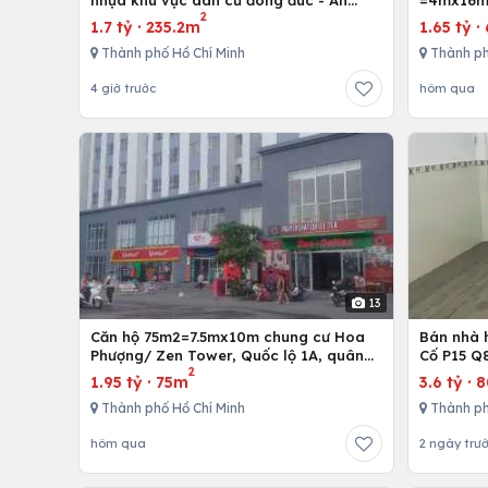
nhựa khu vực dân cư đông đúc - An
=4mx16m,
2
nhứt-Long Điền - Bà Rịa
Bình Chán
1.7 tỷ
·
235.2m
1.65 tỷ
·
Thành phố Hồ Chí Minh
Thành ph
4 giờ trước
hôm qua
13
Căn hộ 75m2=7.5mx10m chung cư Hoa
Bán nhà h
Phượng/ Zen Tower, Quốc lộ 1A, quân
Cố P15 Q
2
12,Tp. Hồ Chí Minh, Việt Nam
1.95 tỷ
·
75m
3.6 tỷ
·
Thành phố Hồ Chí Minh
Thành ph
hôm qua
2 ngày trư