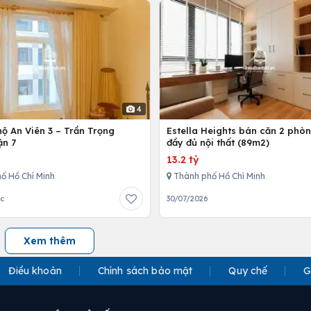
4
ộ An Viên 3 – Trần Trọng
Estella Heights bán căn 2 phò
ận 7
đầy đủ nội thất (89m2)
13.2 tỷ
ố Hồ Chí Minh
Thành phố Hồ Chí Minh
ớc
30/07/2026
Xem thêm
Điều khoản
Chính sách bảo mật
Quy chế
G