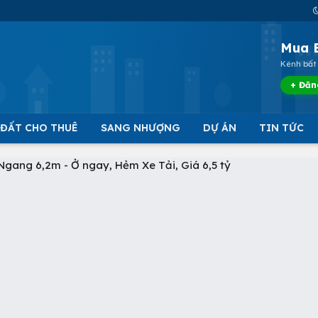
Mua 
Kênh bất 
+ Đăn
 ĐẤT CHO THUÊ
SANG NHƯỢNG
DỰ ÁN
TIN TỨC