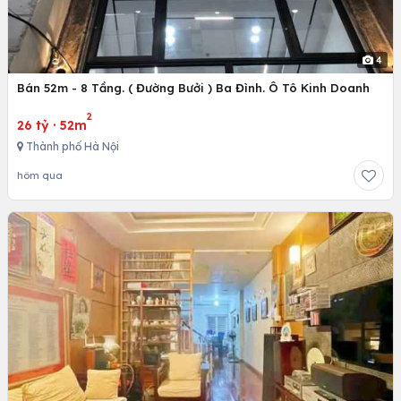
4
Bán 52m - 8 Tầng. ( Đường Bưởi ) Ba Đình. Ô Tô Kinh Doanh
2
26 tỷ
·
52m
Thành phố Hà Nội
hôm qua