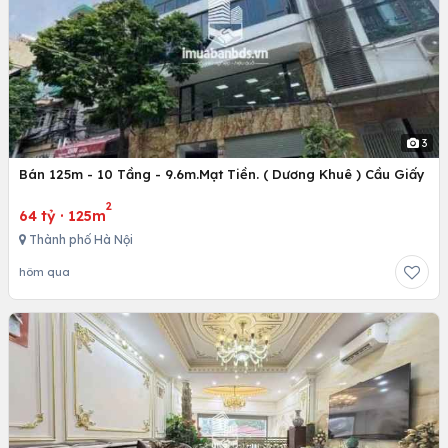
3
Bán 125m - 10 Tầng - 9.6m.Mạt Tiền. ( Dương Khuê ) Cầu Giấy
2
64 tỷ
·
125m
Thành phố Hà Nội
hôm qua