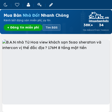
Mua Bán
Nhà Đất
Nhanh Chóng
Kênh bất động sản miễn phí, uy tín
38K+
34
+ Đăng tin miễn phí
Tìm BĐS
TIN ĐĂNG
TỈNH THÀNH