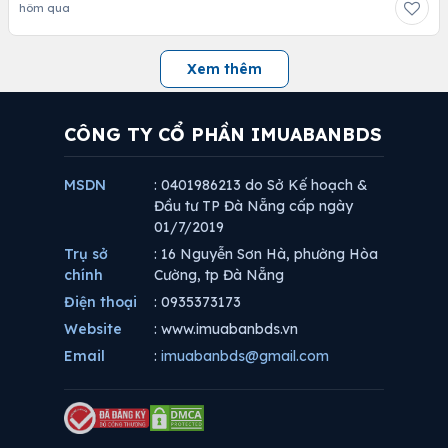
hôm qua
Xem thêm
CÔNG TY CỔ PHẦN IMUABANBDS
MSDN
: 0401986213 do Sở Kế hoạch &
Đầu tư TP Đà Nẵng cấp ngày
01/7/2019
Trụ sở
: 16 Nguyễn Sơn Hà, phường Hòa
chính
Cường, tp Đà Nẵng
Điện thoại
: 0935373173
Website
: www.imuabanbds.vn
Email
:
imuabanbds@gmail.com