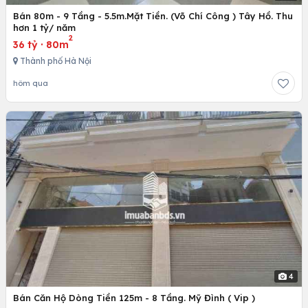
Bán 80m - 9 Tầng - 5.5m.Mặt Tiền. (Võ Chí Công ) Tây Hồ. Thu
hơn 1 tỷ/ năm
2
36 tỷ
·
80m
Thành phố Hà Nội
hôm qua
4
Bán Căn Hộ Dòng Tiền 125m - 8 Tầng. Mỹ Đình ( Vip )