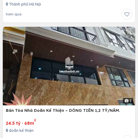
Thành phố Hà Nội
hôm qua
5
Bán Tòa Nhà Doãn Kế Thiện – DÒNG TIỀN 1,2 TỶ/NĂM.
2
24.5 tỷ
·
68m
doãn kế thiện