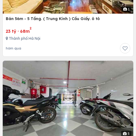
1
Bán 56m - 5 Tầng. ( Trung Kính ) Cầu Giấy. ô tô
2
23 tỷ
·
68m
Thành phố Hà Nội
hôm qua
5