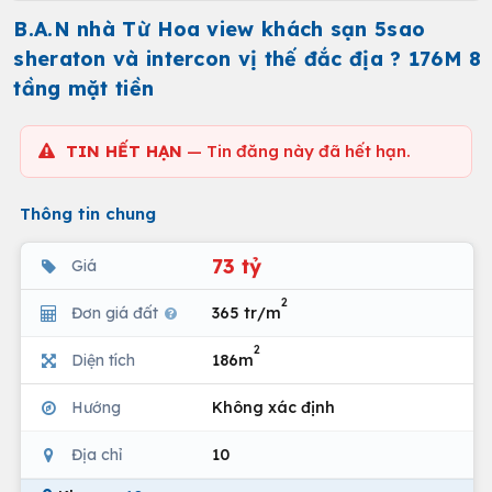
B.A.N nhà Từ Hoa view khách sạn 5sao
sheraton và intercon vị thế đắc địa ? 176M 8
tầng mặt tiền
TIN HẾT HẠN
— Tin đăng này đã hết hạn.
Thông tin chung
73 tỷ
Giá
2
Đơn giá đất
365 tr/m
2
Diện tích
186m
Hướng
Không xác định
Địa chỉ
10