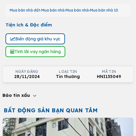
Mua bán nhà đất
Mua bán nhà
Mua bán nhà
Mua bán nhà 10
Tiện ích & Đặc điểm
Biến động giá khu vực
Tính lãi vay ngân hàng
NGÀY ĐĂNG
LOẠI TIN
MÃ TIN
28/11/2024
Tin thường
HNI135049
Báo tin xấu
BẤT ĐỘNG SẢN BẠN QUAN TÂM