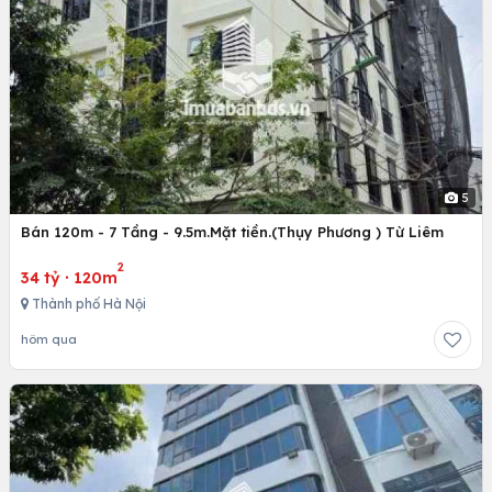
5
Bán 120m - 7 Tầng - 9.5m.Mặt tiền.(Thụy Phương ) Từ Liêm
2
34 tỷ
·
120m
Thành phố Hà Nội
hôm qua