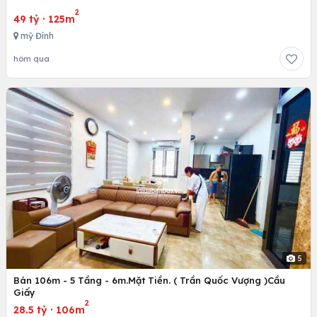
2
49 tỷ
·
125m
mỹ Đình
hôm qua
5
Bán 106m - 5 Tầng - 6m.Mặt Tiền. ( Trần Quốc Vượng )Cầu
Giấy
2
28.5 tỷ
·
106m