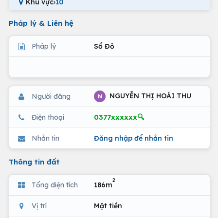
Khu vực
›
10
Pháp lý & Liên hệ
Pháp lý
Sổ Đỏ
NGUYỄN THỊ HOÀI THU
Người đăng
N
0377xxxxxx🔍
Điện thoại
Nhắn tin
Đăng nhập để nhắn tin
Thông tin đất
2
Tổng diện tích
186m
Vị trí
Mặt tiền