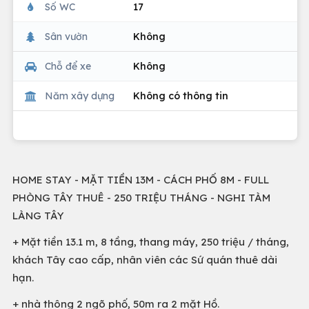
Số WC
17
Sân vườn
Không
Chỗ để xe
Không
Năm xây dựng
Không có thông tin
HOME STAY - MẶT TIỀN 13M - CÁCH PHỐ 8M - FULL
PHÒNG TÂY THUÊ - 250 TRIỆU THÁNG - NGHI TÀM
LÀNG TÂY
+ Mặt tiền 13.1 m, 8 tầng, thang máy, 250 triệu / tháng,
khách Tây cao cấp, nhân viên các Sứ quán thuê dài
hạn.
+ nhà thông 2 ngõ phố, 50m ra 2 mặt Hồ.