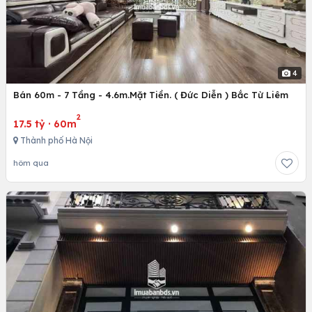
4
Bán 60m - 7 Tầng - 4.6m.Mặt Tiền. ( Đức Diễn ) Bắc Từ Liêm
2
17.5 tỷ
·
60m
Thành phố Hà Nội
hôm qua