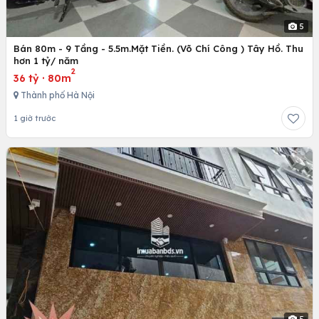
5
Bán 80m - 9 Tầng - 5.5m.Mặt Tiền. (Võ Chí Công ) Tây Hồ. Thu
hơn 1 tỷ/ năm
2
36 tỷ
·
80m
Thành phố Hà Nội
1 giờ trước
5