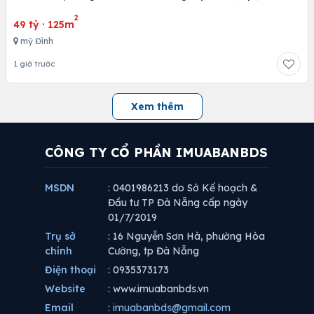
2
49 tỷ
·
125m
mỹ Đình
1 giờ trước
Xem thêm
CÔNG TY CỔ PHẦN IMUABANBDS
MSDN
: 0401986213 do Sở Kế hoạch &
Đầu tư TP Đà Nẵng cấp ngày
01/7/2019
Trụ sở
: 16 Nguyễn Sơn Hà, phường Hòa
chính
Cường, tp Đà Nẵng
Điện thoại
: 0935373173
Website
: www.imuabanbds.vn
Email
:
imuabanbds@gmail.com