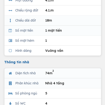
Mặt đường
4.1.m
Chiều rộng đất
4.1.m
Chiều dài đất
18m
Số mặt tiền
1 mặt tiền
Số mặt hẻm
1
Hình dáng
Vuông vắn
Thông tin nhà
2
Diện tích nhà
74m
Phân khúc nhà
Nhà 4 tầng
Số phòng ngủ
5
Số WC
4