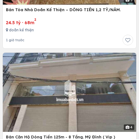
Bán Tòa Nhà Doãn Kế Thiện – DÒNG TIỀN 1,2 TỶ/NĂM.
2
24.5 tỷ
·
68m
doãn kế thiện
1 giờ trước
4
Bán Căn Hộ Dòng Tiền 125m - 8 Tầng. Mỹ Đình ( Vip )