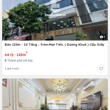
3
Bán 125m - 10 Tầng - 9.6m.Mạt Tiền. ( Dương Khuê ) Cầu Giấy
2
64 tỷ
·
125m
Thành phố Hà Nội
1 giờ trước