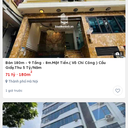
5
Bán 180m - 9 Tầng - 8m.Mặt Tiền.( Võ Chí Công ) Cầu
Giấy.Thu 5 Tỷ/Năm
2
71 tỷ
·
180m
Thành phố Hà Nội
1 giờ trước