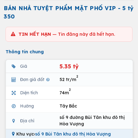
BÁN NHÀ TUYỆT PHẨM MẶT PHỐ VIP - 5 tỷ
350
TIN HẾT HẠN
— Tin đăng này đã hết hạn.
Thông tin chung
5.35 tỷ
Giá
2
Đơn giá đất
52 tr/m
2
Diện tích
74m
Hướng
Tây Bắc
số 9 đường Bùi Tân khu đô thị
Địa chỉ
Hòa Vượng
Khu vực
›
số 9 Bùi Tân khu đô thị Hòa Vượng