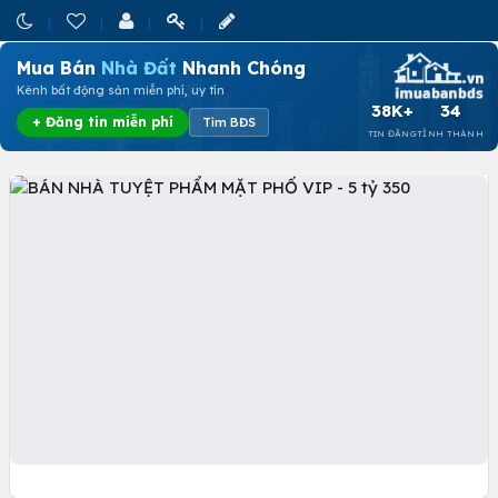
Mua Bán
Nhà Đất
Nhanh Chóng
Kênh bất động sản miễn phí, uy tín
38K+
34
+ Đăng tin miễn phí
Tìm BĐS
TIN ĐĂNG
TỈNH THÀNH