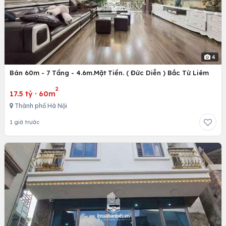
4
Bán 60m - 7 Tầng - 4.6m.Mặt Tiền. ( Đức Diễn ) Bắc Từ Liêm
2
17.5 tỷ
·
60m
Thành phố Hà Nội
1 giờ trước