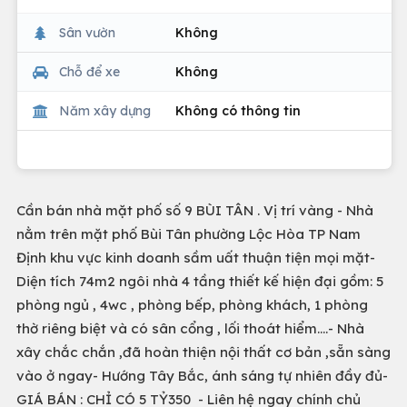
Sân vườn
Không
Chỗ để xe
Không
Năm xây dựng
Không có thông tin
Cần bán nhà mặt phố số 9 BÙI TÂN . Vị trí vàng - Nhà
nằm trên mặt phố Bùi Tân phường Lộc Hòa TP Nam
Định khu vực kinh doanh sầm uất thuận tiện mọi mặt-
Diện tích 74m2 ngôi nhà 4 tầng thiết kế hiện đại gồm: 5
phòng ngủ , 4wc , phòng bếp, phòng khách, 1 phòng
thờ riêng biệt và có sân cổng , lối thoát hiểm....- Nhà
xây chắc chắn ,đã hoàn thiện nội thất cơ bản ,sẵn sàng
vào ở ngay- Hướng Tây Bắc, ánh sáng tự nhiên đầy đủ-
GIÁ BÁN : CHỈ CÓ 5 TỶ350 - Liên hệ ngay chính chủ