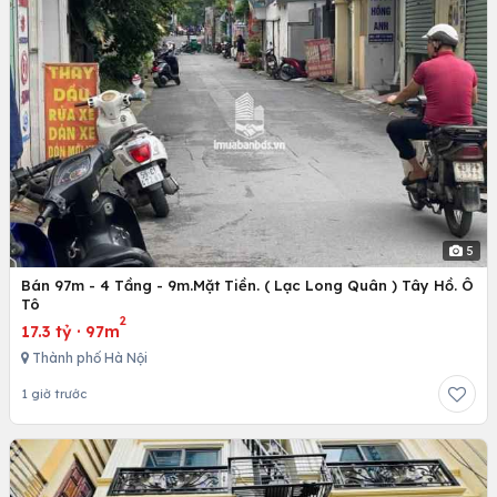
5
Bán 97m - 4 Tầng - 9m.Mặt Tiền. ( Lạc Long Quân ) Tây Hồ. Ô
Tô
2
17.3 tỷ
·
97m
Thành phố Hà Nội
1 giờ trước