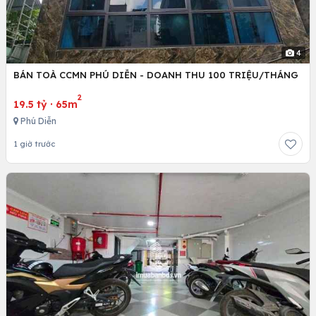
4
BÁN TOÀ CCMN PHÚ DIỄN - DOANH THU 100 TRIỆU/THÁNG
2
19.5 tỷ
·
65m
Phú Diễn
1 giờ trước