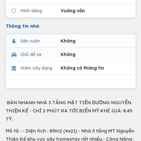
Hình dáng
Vuông vắn
Thông tin nhà
Sân vườn
Không
Chỗ để xe
Không
Năm xây dựng
Không có thông tin
BÁN NHANH NHÀ 3 TẦNG MẶT TIỀN ĐƯỜNG NGUYỄN
THIỆN KẾ - CHỈ 2 PHÚT RA TỚI BIỂN MỸ KHÊ GIÁ: 8.45
TỶ.
Mô tả : - Diện tích : 85m2 (4x21) - Nhà 3 tầng MT Nguyễn
Thiện Kế khu vực xây homestay rất nhiều.- Công Năng :