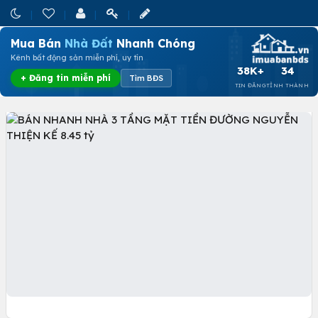
Mua Bán
Nhà Đất
Nhanh Chóng
Kênh bất động sản miễn phí, uy tín
38K+
34
+ Đăng tin miễn phí
Tìm BĐS
TIN ĐĂNG
TỈNH THÀNH