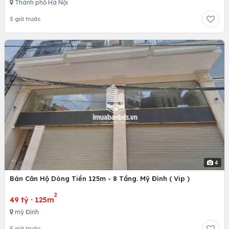
Thành phố Hà Nội
5 giờ trước
4
Bán Căn Hộ Dòng Tiền 125m - 8 Tầng. Mỹ Đình ( Vip )
2
49 tỷ
·
125m
mỹ Đình
5 giờ trước