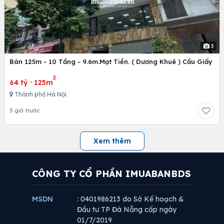
3
Bán 125m - 10 Tầng - 9.6m.Mạt Tiền. ( Dương Khuê ) Cầu Giấy
2
64 tỷ
·
125m
Thành phố Hà Nội
5 giờ trước
Xem thêm
CÔNG TY CỔ PHẦN IMUABANBDS
MSDN
: 0401986213 do Sở Kế hoạch &
Đầu tư TP Đà Nẵng cấp ngày
01/7/2019