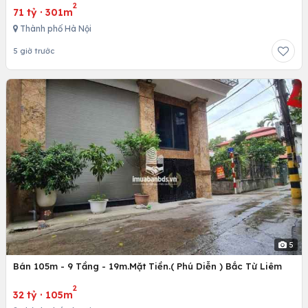
2
71 tỷ
·
301m
Thành phố Hà Nội
5 giờ trước
5
Bán 105m - 9 Tầng - 19m.Mặt Tiền.( Phú Diễn ) Bắc Từ Liêm
2
32 tỷ
·
105m