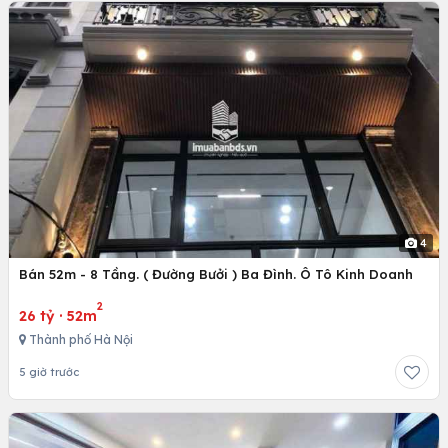
4
Bán 52m - 8 Tầng. ( Đường Bưởi ) Ba Đình. Ô Tô Kinh Doanh
2
26 tỷ
·
52m
Thành phố Hà Nội
5 giờ trước