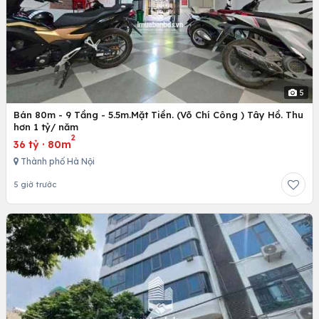
5
Bán 80m - 9 Tầng - 5.5m.Mặt Tiền. (Võ Chí Công ) Tây Hồ. Thu
hơn 1 tỷ/ năm
2
36 tỷ
·
80m
Thành phố Hà Nội
5 giờ trước