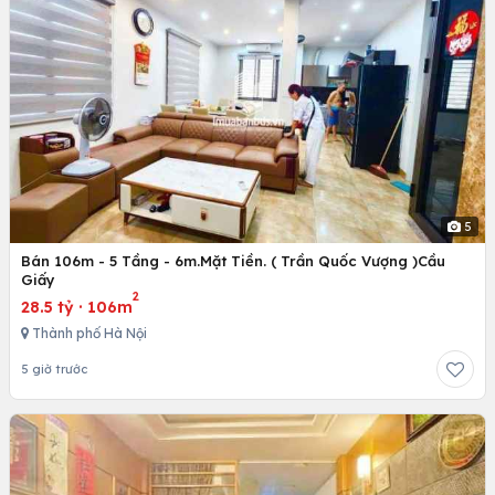
5
Bán 106m - 5 Tầng - 6m.Mặt Tiền. ( Trần Quốc Vượng )Cầu
Giấy
2
28.5 tỷ
·
106m
Thành phố Hà Nội
5 giờ trước