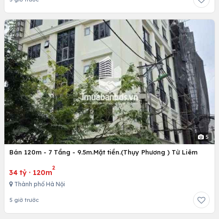
5
Bán 120m - 7 Tầng - 9.5m.Mặt tiền.(Thụy Phương ) Từ Liêm
2
34 tỷ
·
120m
Thành phố Hà Nội
5 giờ trước