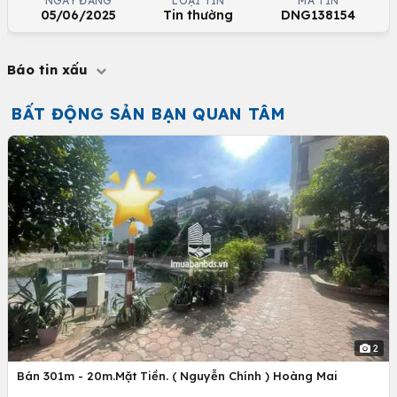
NGÀY ĐĂNG
LOẠI TIN
MÃ TIN
05/06/2025
Tin thường
DNG138154
Báo tin xấu
BẤT ĐỘNG SẢN BẠN QUAN TÂM
2
Bán 301m - 20m.Mặt Tiền. ( Nguyễn Chính ) Hoàng Mai