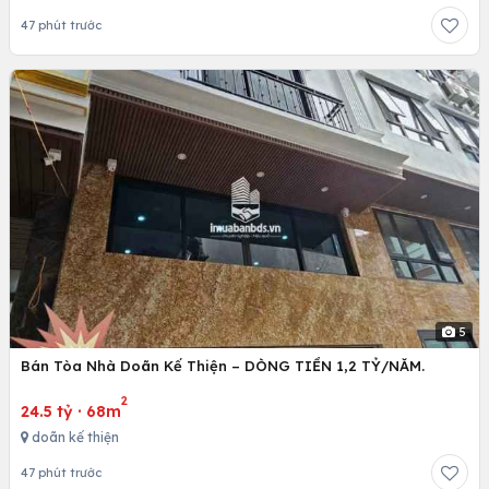
47 phút trước
5
Bán Tòa Nhà Doãn Kế Thiện – DÒNG TIỀN 1,2 TỶ/NĂM.
2
24.5 tỷ
·
68m
doãn kế thiện
47 phút trước