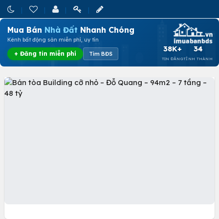
Mua Bán
Nhà Đất
Nhanh Chóng
Kênh bất động sản miễn phí, uy tín
38K+
34
+ Đăng tin miễn phí
Tìm BĐS
TIN ĐĂNG
TỈNH THÀNH