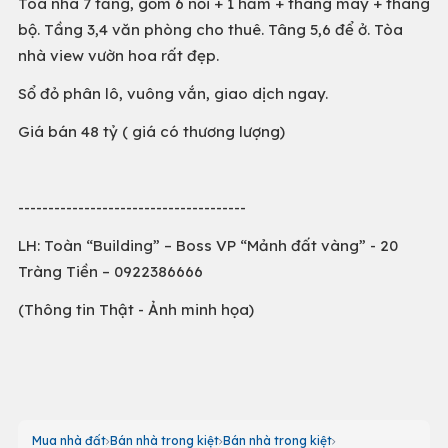
Tòa nhà 7 tầng, gồm 6 nổi + 1 hầm + thang máy + thang
bộ. Tầng 3,4 văn phòng cho thuê. Tâng 5,6 để ở. Tòa
nhà view vườn hoa rất đẹp.
Sổ đỏ phân lô, vuông vắn, giao dịch ngay.
Giá bán 48 tỷ ( giá có thương lượng)
--------------------------------------
LH: Toàn “Building” – Boss VP “Mảnh đất vàng” - 20
Tràng Tiền – 0922386666
(Thông tin Thật - Ảnh minh họa)
Mua nhà đất
Bán nhà trong kiệt
Bán nhà trong kiệt