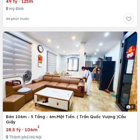
49 tỷ
·
125m
mỹ Đình
46 phút trước
5
Bán 106m - 5 Tầng - 6m.Mặt Tiền. ( Trần Quốc Vượng )Cầu
Giấy
2
28.5 tỷ
·
106m
Thành phố Hà Nội