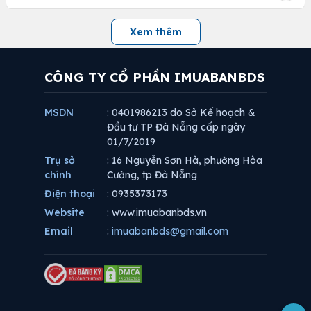
Xem thêm
CÔNG TY CỔ PHẦN IMUABANBDS
MSDN
: 0401986213 do Sở Kế hoạch &
Đầu tư TP Đà Nẵng cấp ngày
01/7/2019
Trụ sở
: 16 Nguyễn Sơn Hà, phường Hòa
chính
Cường, tp Đà Nẵng
Điện thoại
: 0935373173
Website
: www.imuabanbds.vn
Email
:
imuabanbds@gmail.com