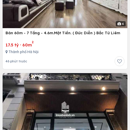
4
Bán 60m - 7 Tầng - 4.6m.Mặt Tiền. ( Đức Diễn ) Bắc Từ Liêm
2
17.5 tỷ
·
60m
Thành phố Hà Nội
46 phút trước