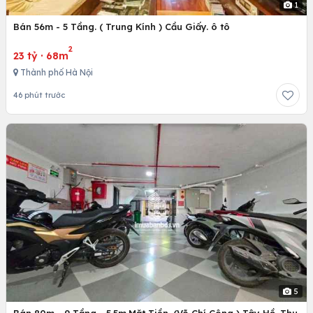
1
Bán 56m - 5 Tầng. ( Trung Kính ) Cầu Giấy. ô tô
2
23 tỷ
·
68m
Thành phố Hà Nội
46 phút trước
5
Bán 80m - 9 Tầng - 5.5m.Mặt Tiền. (Võ Chí Công ) Tây Hồ. Thu