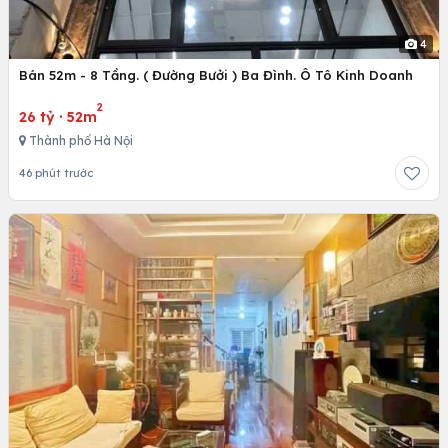
4
Bán 52m - 8 Tầng. ( Đường Bưởi ) Ba Đình. Ô Tô Kinh Doanh
2
26 tỷ
·
52m
Thành phố Hà Nội
46 phút trước