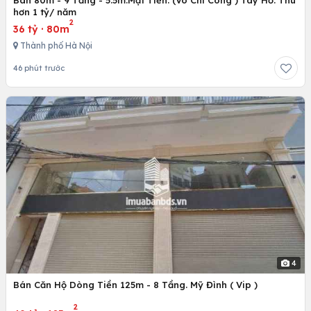
hơn 1 tỷ/ năm
2
36 tỷ
·
80m
Thành phố Hà Nội
46 phút trước
4
Bán Căn Hộ Dòng Tiền 125m - 8 Tầng. Mỹ Đình ( Vip )
2