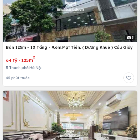
3
Bán 125m - 10 Tầng - 9.6m.Mạt Tiền. ( Dương Khuê ) Cầu Giấy
2
64 tỷ
·
125m
Thành phố Hà Nội
45 phút trước