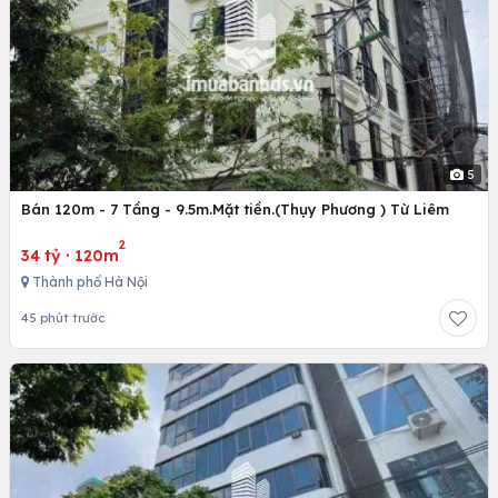
5
Bán 120m - 7 Tầng - 9.5m.Mặt tiền.(Thụy Phương ) Từ Liêm
2
34 tỷ
·
120m
Thành phố Hà Nội
45 phút trước