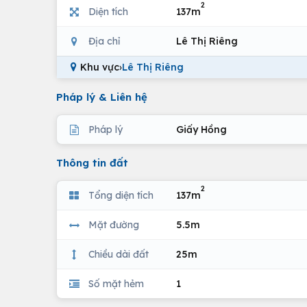
2
Diện tích
137m
Địa chỉ
Lê Thị Riêng
Khu vực
›
Lê Thị Riêng
Pháp lý & Liên hệ
Pháp lý
Giấy Hồng
Thông tin đất
2
Tổng diện tích
137m
Mặt đường
5.5m
Chiều dài đất
25m
Số mặt hẻm
1