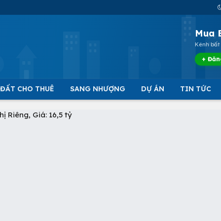
Mua 
Kênh bất 
+ Đăn
 ĐẤT CHO THUÊ
SANG NHƯỢNG
DỰ ÁN
TIN TỨC