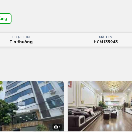
hàng
LOẠI TIN
MÃ TIN
Tin thường
HCM135943
3