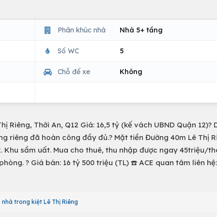
Phân khúc nhà
Nhà 5+ tầng
Số WC
5
Chỗ để xe
Không
Thị Riêng, Thới An, Q12 Giá: 16,5 tỷ (kế vách UBND Quận 12)? 
ồng riêng đã hoàn công đầy đủ.? Mặt tiền Đường 40m Lê Thị Ri
12. Khu sầm uất. Mua cho thuê, thu nhập được ngay 45triệu/th
hòng. ? Giá bán: 16 tỷ 500 triệu (TL) ☎️ ACE quan tâm liên hệ:
 nhà trong kiệt Lê Thị Riêng