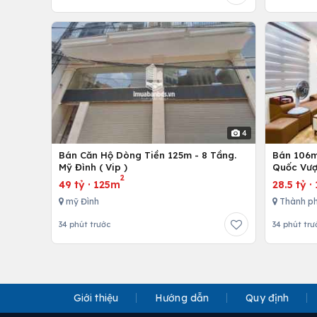
4
Bán Căn Hộ Dòng Tiền 125m - 8 Tầng.
Bán 106m 
Mỹ Đình ( Vip )
Quốc Vượ
2
49 tỷ
·
125m
28.5 tỷ
·
mỹ Đình
Thành ph
34 phút trước
34 phút trư
Giới thiệu
Hướng dẫn
Quy định