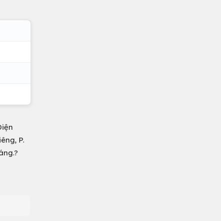
Diện
êng, P.
áng.?