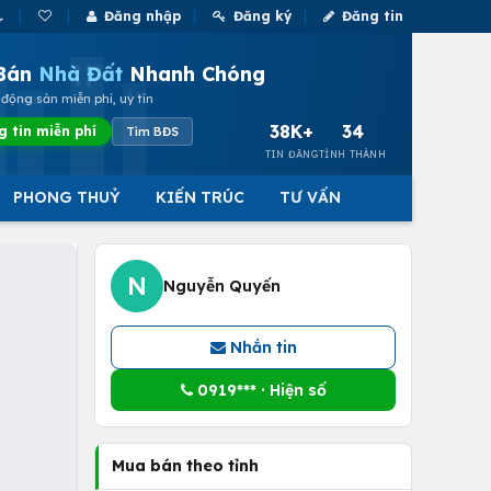
Đăng nhập
Đăng ký
Đăng tin
Bán
Nhà Đất
Nhanh Chóng
động sản miễn phí, uy tín
38K+
34
g tin miễn phí
Tìm BĐS
TIN ĐĂNG
TỈNH THÀNH
PHONG THUỶ
KIẾN TRÚC
TƯ VẤN
N
Nguyễn Quyến
Nhắn tin
0919*** · Hiện số
Mua bán theo tỉnh