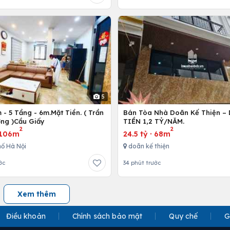
5
- 5 Tầng - 6m.Mặt Tiền. ( Trần
Bán Tòa Nhà Doãn Kế Thiện 
ng )Cầu Giấy
TIỀN 1,2 TỶ/NĂM.
2
2
106m
24.5 tỷ
·
68m
ố Hà Nội
doãn kế thiện
ớc
34 phút trước
Xem thêm
Điều khoản
Chính sách bảo mật
Quy chế
G