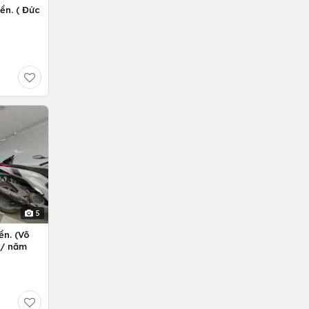
ền. ( Đức
5
ền. (Võ
ỷ/ năm