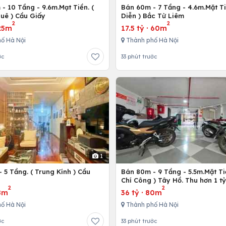
- 10 Tầng - 9.6m.Mạt Tiền. (
Bán 60m - 7 Tầng - 4.6m.Mặt Ti
uê ) Cầu Giấy
Diễn ) Bắc Từ Liêm
2
2
25m
17.5 tỷ
·
60m
ố Hà Nội
Thành phố Hà Nội
ớc
33 phút trước
1
 5 Tầng. ( Trung Kính ) Cầu
Bán 80m - 9 Tầng - 5.5m.Mặt Ti
ô
Chí Công ) Tây Hồ. Thu hơn 1 t
2
2
8m
36 tỷ
·
80m
ố Hà Nội
Thành phố Hà Nội
ớc
33 phút trước