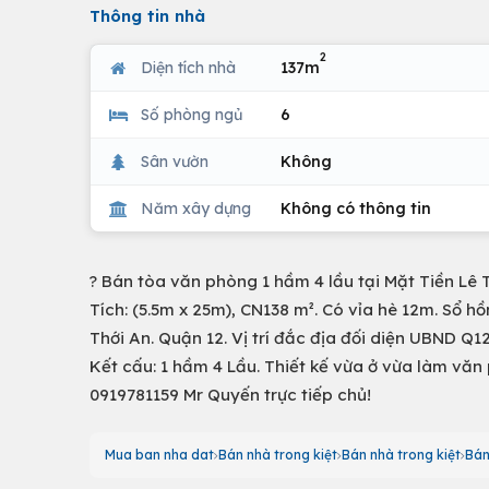
Thông tin nhà
2
Diện tích nhà
137m
Số phòng ngủ
6
Sân vườn
Không
Năm xây dựng
Không có thông tin
?️ Bán tòa văn phòng 1 hầm 4 lầu tại Mặt Tiền Lê 
Tích: (5.5m x 25m), CN138 m². Có vỉa hè 12m. Sổ h
Thới An. Quận 12. Vị trí đắc địa đối diện UBND Q
Kết cấu: 1 hầm 4 Lầu. Thiết kế vừa ở vừa làm văn p
0919781159 Mr Quyến trực tiếp chủ!
Mua ban nha dat
Bán nhà trong kiệt
Bán nhà trong kiệt
Bán