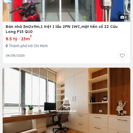
6
Bán nhà 3m2x9m,1 trệt 1 lầu 2PN 1WC,mặt tiền số 22 Cửu
Long P15 Q10
2
8.5 tỷ
·
23m
Thành phố Hồ Chí Minh
04/08/2026