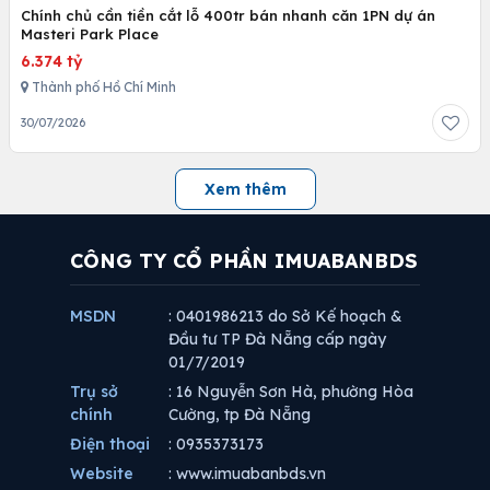
Chính chủ cần tiền cắt lỗ 400tr bán nhanh căn 1PN dự án
Masteri Park Place
6.374 tỷ
Thành phố Hồ Chí Minh
30/07/2026
Xem thêm
CÔNG TY CỔ PHẦN IMUABANBDS
MSDN
: 0401986213 do Sở Kế hoạch &
Đầu tư TP Đà Nẵng cấp ngày
01/7/2019
Trụ sở
: 16 Nguyễn Sơn Hà, phường Hòa
chính
Cường, tp Đà Nẵng
Điện thoại
: 0935373173
Website
: www.imuabanbds.vn