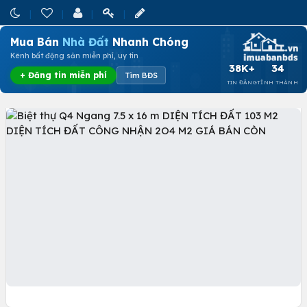
Mua Bán
Nhà Đất
Nhanh Chóng
Kênh bất động sản miễn phí, uy tín
38K+
34
+ Đăng tin miễn phí
Tìm BĐS
TIN ĐĂNG
TỈNH THÀNH