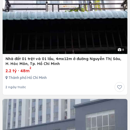
6
Nhà đất 01 trệt và 01 lầu, 4mx12m ở đường Nguyễn Thị Sáu,
H. Hóc Môn, Tp. Hồ Chí Minh
2
2.2 tỷ
·
48m
Thành phố Hồ Chí Minh
2 ngày trước