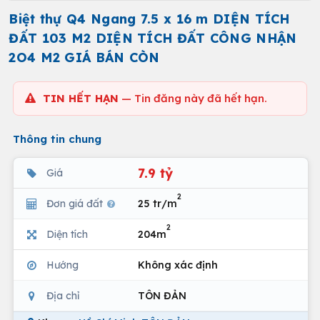
Biệt thự Q4 Ngang 7.5 x 16 m DIỆN TÍCH
ĐẤT 103 M2 DIỆN TÍCH ĐẤT CÔNG NHẬN
2O4 M2 GIÁ BÁN CÒN
TIN HẾT HẠN
— Tin đăng này đã hết hạn.
Thông tin chung
7.9 tỷ
Giá
2
Đơn giá đất
25 tr/m
2
Diện tích
204m
Hướng
Không xác định
Địa chỉ
TÔN ĐẢN