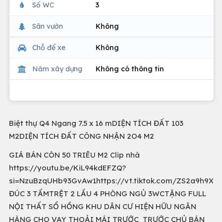
Số WC
3
Sân vườn
Không
Chỗ để xe
Không
Năm xây dựng
Không có thông tin
Biệt thự Q4 Ngang 7.5 x 16 mDIỆN TÍCH ĐẤT 103
M2DIỆN TÍCH ĐẤT CÔNG NHẬN 2O4 M2
GIÁ BÁN CÒN 50 TRIÊU M2 Clip nhà
https://youtu.be/KiL94kdEFZQ?
si=NzuBzqUHb93GvAw1https://vt.tiktok.com/ZS2a9h9Xj/
ĐÚC 3 TẤMTRỆT 2 LẦU 4 PHÒNG NGỦ 3WCTẶNG FULL
NỘI THẤT SỔ HỒNG KHU DÂN CƯ HIỆN HỮU NGÂN
HÀNG CHO VAY THOẢI MÁI TRƯỚC TRƯỚC CHỦ BÁN