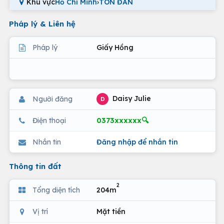
Khu vực
Hồ Chí Minh
›
TÔN ĐẢN
Pháp lý & Liên hệ
Pháp lý
Giấy Hồng
Daisy Julie
Người đăng
D
0373xxxxxx🔍
Điện thoại
Nhắn tin
Đăng nhập để nhắn tin
Thông tin đất
2
Tổng diện tích
204m
Vị trí
Mặt tiền