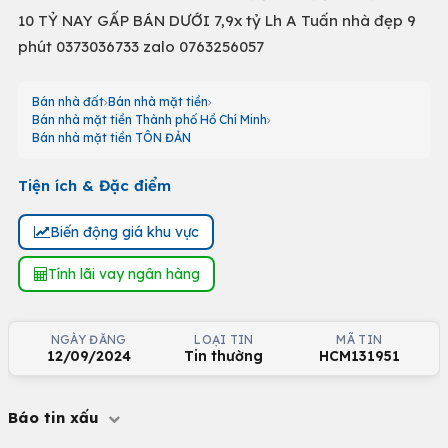
10 TỶ NAY GẤP BÁN DƯỚI 7,9x tỷ Lh A Tuấn nhà đẹp 9
phút 0373036733 zalo 0763256057
Bán nhà đất
Bán nhà mặt tiền
Bán nhà mặt tiền Thành phố Hồ Chí Minh
Bán nhà mặt tiền TÔN ĐẢN
Tiện ích & Đặc điểm
Biến động giá khu vực
Tính lãi vay ngân hàng
NGÀY ĐĂNG
LOẠI TIN
MÃ TIN
12/09/2024
Tin thường
HCM131951
Báo tin xấu