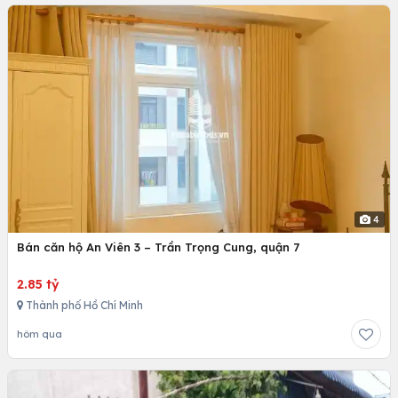
4
Bán căn hộ An Viên 3 – Trần Trọng Cung, quận 7
2.85 tỷ
Thành phố Hồ Chí Minh
hôm qua