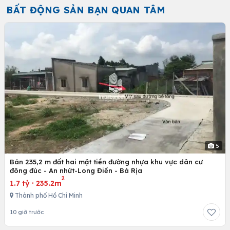
BẤT ĐỘNG SẢN BẠN QUAN TÂM
5
Bán 235,2 m đất hai mặt tiền đường nhựa khu vực dân cư
đông đúc - An nhứt-Long Điền - Bà Rịa
2
1.7 tỷ
·
235.2m
Thành phố Hồ Chí Minh
10 giờ trước