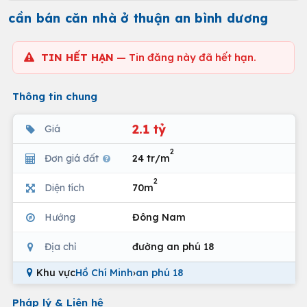
cần bán căn nhà ở thuận an bình dương
TIN HẾT HẠN
— Tin đăng này đã hết hạn.
Thông tin chung
2.1 tỷ
Giá
2
Đơn giá đất
24 tr/m
2
Diện tích
70m
Hướng
Đông Nam
Địa chỉ
đường an phú 18
Khu vực
Hồ Chí Minh
›
an phú 18
Pháp lý & Liên hệ