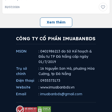
30/07/2026
Xem thêm
CÔNG TY CỔ PHẦN IMUABANBDS
MSDN
: 0401986213 do Sở Kế hoạch &
Đầu tư TP Đà Nẵng cấp ngày
01/7/2019
Trụ sở
: 16 Nguyễn Sơn Hà, phường Hòa
chính
Cường, tp Đà Nẵng
Điện thoại
: 0935373173
Website
: www.imuabanbds.vn
Email
:
imuabanbds@gmail.com