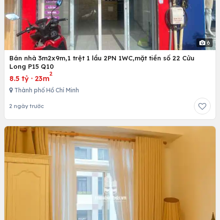
6
Bán nhà 3m2x9m,1 trệt 1 lầu 2PN 1WC,mặt tiền số 22 Cửu
Long P15 Q10
2
8.5 tỷ
·
23m
Thành phố Hồ Chí Minh
2 ngày trước