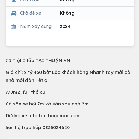
Chỗ để xe
Không
Năm xây dựng
2024
? 1 Trệt 2 lầu TẠI THUẬN AN
Giá chỉ: 2 tỷ 450 bớt Lộc khách hàng Nhanh tay mới có
nhà mới đón Tết ạ
?70m2 ,full thổ cư
Có sân xe hơi 7m và sân sau nhà 2m
Đường xe ô tô tải thoải mái luôn
liên hệ trực tiếp 0835024620