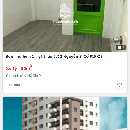
7
Bán nhà hẻm 1 trệt 1 lầu 2/12 Nguyễn Sĩ Cố P15 Q8
2
3.6 tỷ
·
80m
Thành phố Hồ Chí Minh
hôm qua