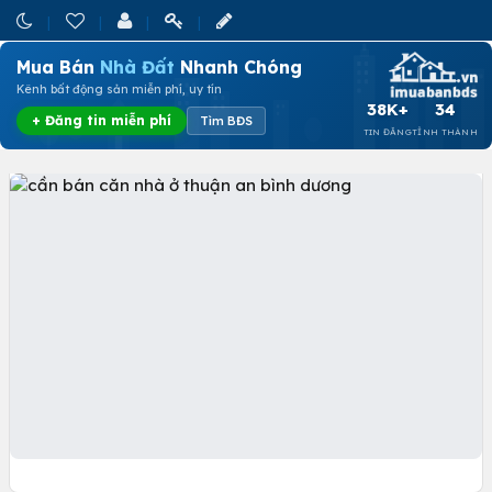
Mua Bán
Nhà Đất
Nhanh Chóng
Kênh bất động sản miễn phí, uy tín
38K+
34
+ Đăng tin miễn phí
Tìm BĐS
TIN ĐĂNG
TỈNH THÀNH