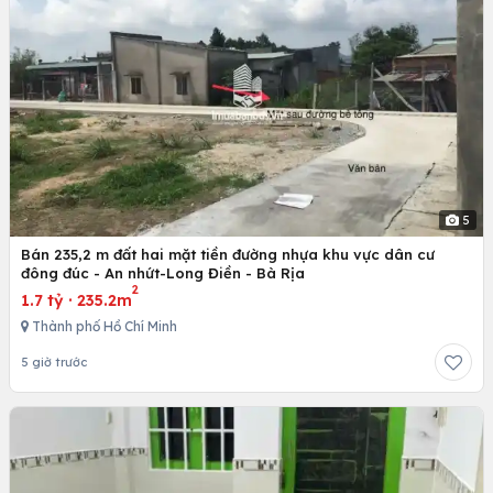
5
Bán 235,2 m đất hai mặt tiền đường nhựa khu vực dân cư
đông đúc - An nhứt-Long Điền - Bà Rịa
2
1.7 tỷ
·
235.2m
Thành phố Hồ Chí Minh
5 giờ trước