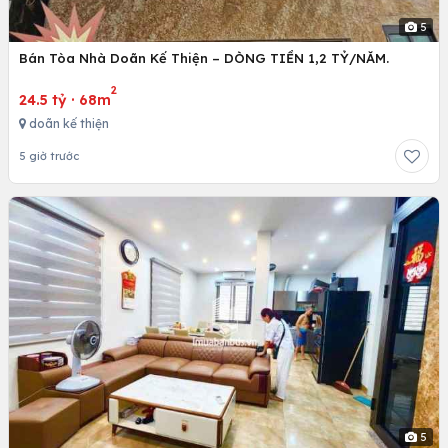
5
Bán Tòa Nhà Doãn Kế Thiện – DÒNG TIỀN 1,2 TỶ/NĂM.
2
24.5 tỷ
·
68m
doãn kế thiện
5 giờ trước
5