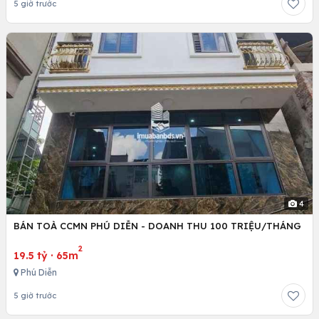
5 giờ trước
4
BÁN TOÀ CCMN PHÚ DIỄN - DOANH THU 100 TRIỆU/THÁNG
2
19.5 tỷ
·
65m
Phú Diễn
5 giờ trước