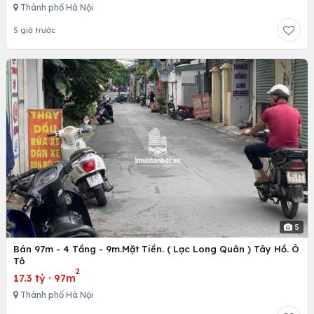
Thành phố Hà Nội
5 giờ trước
5
Bán 97m - 4 Tầng - 9m.Mặt Tiền. ( Lạc Long Quân ) Tây Hồ. Ô
Tô
2
17.3 tỷ
·
97m
Thành phố Hà Nội