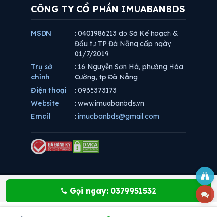
CÔNG TY CỔ PHẦN IMUABANBDS
MSDN
: 0401986213 do Sở Kế hoạch &
Đầu tư TP Đà Nẵng cấp ngày
01/7/2019
Trụ sở
: 16 Nguyễn Sơn Hà, phường Hòa
chính
Cường, tp Đà Nẵng
Điện thoại
: 0935373173
Website
: www.imuabanbds.vn
Email
:
imuabanbds@gmail.com
Gọi ngay: 0379951532