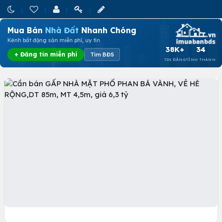
Mua Bán
Nhà Đất
Nhanh Chóng
Kênh bất động sản miễn phí, uy tín
38K+
34
+ Đăng tin miễn phí
Tìm BĐS
TIN ĐĂNG
TỈNH THÀNH