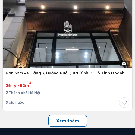
4
Bán 52m - 8 Tầng. ( Đường Bưởi ) Ba Đình. Ô Tô Kinh Doanh
2
26 tỷ
·
52m
Thành phố Hà Nội
5 giờ trước
Xem thêm