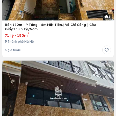
5
Bán 180m - 9 Tầng - 8m.Mặt Tiền.( Võ Chí Công ) Cầu
Giấy.Thu 5 Tỷ/Năm
2
71 tỷ
·
180m
Thành phố Hà Nội
5 giờ trước