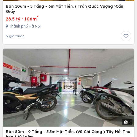
Bán 106m - 5 Tầng - 6m.Mặt Tiền. ( Trần Quốc Vượng )Cầu
Giấy
2
28.5 tỷ
·
106m
Thành phố Hà Nội
5 giờ trước
5
Bán 80m - 9 Tầng - 5.5m.Mặt Tiền. (Võ Chí Công ) Tây Hồ. Thu
hơn 1 tỷ/ năm