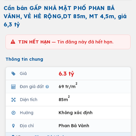
Cần bán GẤP NHÀ MẶT PHỐ PHAN BÁ
VÀNH, VẺ HÈ RỘNG,DT 85m, MT 4,5m, giá
6,3 tỷ
TIN HẾT HẠN
— Tin đăng này đã hết hạn.
Thông tin chung
6.3 tỷ
Giá
2
Đơn giá đất
69 tr/m
2
Diện tích
85m
Hướng
Không xác định
Địa chỉ
Phan Bá Vành