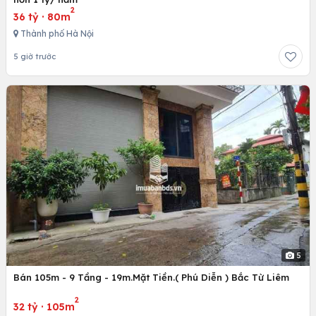
2
36 tỷ
·
80m
Thành phố Hà Nội
5 giờ trước
5
Bán 105m - 9 Tầng - 19m.Mặt Tiền.( Phú Diễn ) Bắc Từ Liêm
2
32 tỷ
·
105m