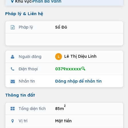
Khu vực
›
Phan Bá Vành
Pháp lý & Liên hệ
Pháp lý
Sổ Đỏ
Lê Thị Diệu Linh
Người đăng
L
0379xxxxxx🔍
Điện thoại
Nhắn tin
Đăng nhập để nhắn tin
Thông tin đất
2
Tổng diện tích
85m
Vị trí
Mặt tiền