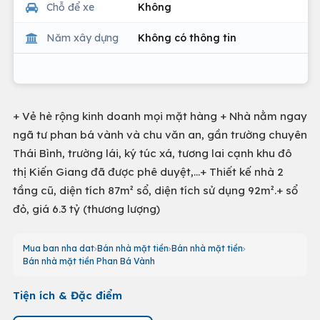
Chỗ để xe
Không
Năm xây dựng
Không có thông tin
+ Vẻ hè rộng kinh doanh mọi mặt hàng + Nhà nằm ngay
ngã tư phan bá vành và chu văn an, gần trường chuyên
Thái Bình, trường lái, ký túc xá, tương lai cạnh khu đô
thị Kiến Giang đã được phê duyệt,…+ Thiết kế nhà 2
tầng cũ, diện tích 87m² sổ, diện tích sử dụng 92m².+ sổ
đỏ, giá 6.3 tỷ (thương lượng)
Mua ban nha dat
Bán nhà mặt tiền
Bán nhà mặt tiền
Bán nhà mặt tiền Phan Bá Vành
Tiện ích & Đặc điểm