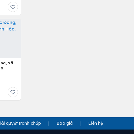
ông, xã
a.
iải quyết tranh chấp
Báo giá
Liên hệ