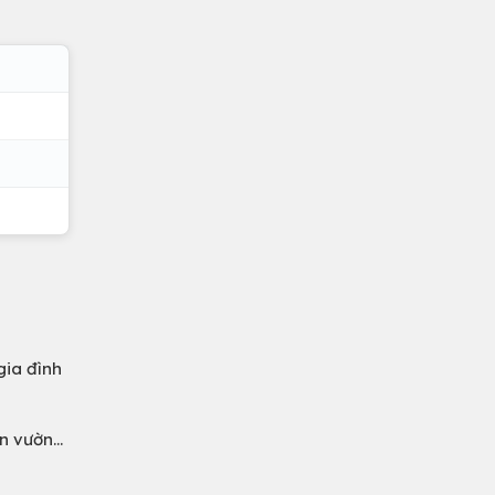
gia đình
 vườn...