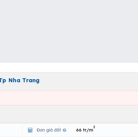
Tp Nha Trang
2
Đơn giá đất
66 tr/m