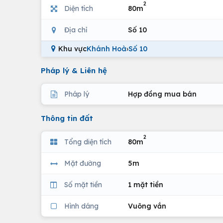
2
Diện tích
80m
Địa chỉ
Số 10
Khu vực
Khánh Hoà
›
Số 10
Pháp lý & Liên hệ
Pháp lý
Hợp đồng mua bán
Thông tin đất
2
Tổng diện tích
80m
Mặt đường
5m
Số mặt tiền
1 mặt tiền
Hình dáng
Vuông vắn