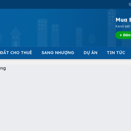
Mua 
Kênh bất 
+ Đăn
 ĐẤT CHO THUÊ
SANG NHƯỢNG
DỰ ÁN
TIN TỨC