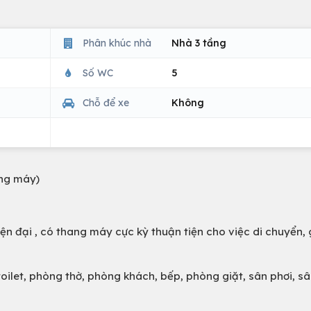
Phân khúc nhà
Nhà 3 tầng
Số WC
5
Chỗ để xe
Không
ng máy)
n đại , có thang máy cực kỳ thuận tiện cho việc di chuyển, 
oilet, phòng thờ, phòng khách, bếp, phòng giặt, sân phơi, sân