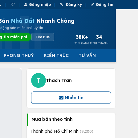
Đăng nhập
Đăng ký
Đăng tin
Bán
Nhà Đất
Nhanh Chóng
động sản miễn phí, uy tín
38K+
34
g tin miễn phí
Tìm BĐS
TIN ĐĂNG
TỈNH THÀNH
PHONG THUỶ
KIẾN TRÚC
TƯ VẤN
T
Thach Tran
Nhắn tin
Mua bán theo tỉnh
Thành phố Hồ Chí Minh
(9,200)