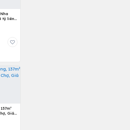
 Nha
 137m²
hợ, Giá