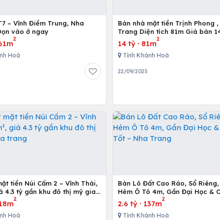
T7 – Vĩnh Điềm Trung, Nha
Bán nhà mặt tiền Trịnh Phong ,
Dọn vào ở ngay
Trang Diện tích 81m Giá bán 14 tỷ liên
2
2
hệ e để đi xem nhà
61m
14 tỷ
·
81m
nh Hoà
Tỉnh Khánh Hoà
22/09/2025
ặt tiền Núi Cấm 2 – Vĩnh Thái,
Bán Lô Đất Cao Ráo, Sổ Riêng,
á 4.3 tỷ gần khu đô thị mỹ gia
Hẻm Ô Tô 4m, Gần Đại Học & C
2
2
g
Tốt – Nha Trang
18m
2.6 tỷ
·
137m
nh Hoà
Tỉnh Khánh Hoà