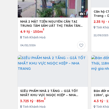
Căn hộ C
3
Trang – 
2.35 tỷ
·
NHÀ 2 MẶT TIỀN NGUYÊN CĂN TẠI
TRUNG TÂM SẦM UẤT THỊ TRẤN TÂN
Tỉnh Khá
2
SƠN, NINH SƠN, NINH THUẬN.
4.9 tỷ
·
150m
22/09/2025
Tỉnh Khánh Hoà
04/02/2026
SIÊU PHẨM NHÀ 2 TẦNG – GIÁ TỐT
Bán đất m
NHẤT KHU VỰC NGỌC HIỆP – NHA
118m², gi
2
TRANG
nha tran
3.725 tỷ
·
85m
4.3 tỷ
·
1
Tỉnh Khánh Hoà
Tỉnh Khá